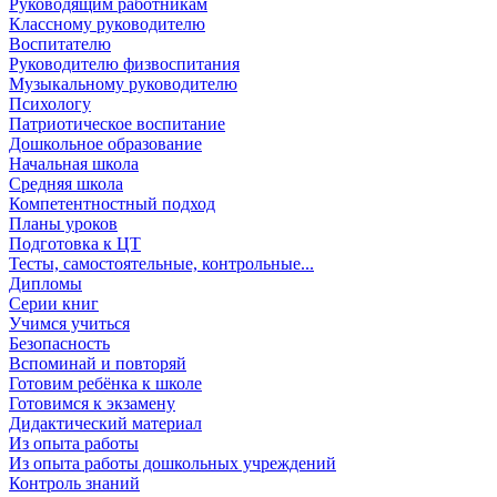
Руководящим работникам
Классному руководителю
Воспитателю
Руководителю физвоспитания
Музыкальному руководителю
Психологу
Патриотическое воспитание
Дошкольное образование
Начальная школа
Средняя школа
Компетентностный подход
Планы уроков
Подготовка к ЦТ
Тесты, самостоятельные, контрольные...
Дипломы
Серии книг
Учимся учиться
Безопасность
Вспоминай и повторяй
Готовим ребёнка к школе
Готовимся к экзамену
Дидактический материал
Из опыта работы
Из опыта работы дошкольных учреждений
Контроль знаний