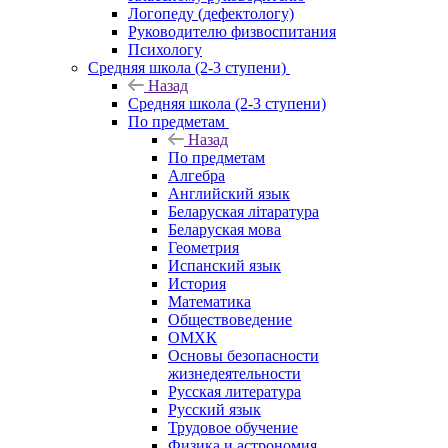
Логопеду (дефектологу)
Руководителю физвоспитания
Психологу
Средняя школа (2-3 ступени)
Назад
Средняя школа (2-3 ступени)
По предметам
Назад
По предметам
Алгебра
Английский язык
Беларуская літаратура
Беларуская мова
Геометрия
Испанский язык
История
Математика
Обществоведение
ОМХК
Основы безопасности
жизнедеятельности
Русская литература
Русский язык
Трудовое обучение
Физика и астрономия