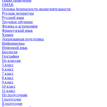
Обществоведение
ОМХК
Основы безопасности жизнедеятельности
Русская литература
Русский язык
Трудовое обучение
Физика и астрономия
Французский язык
Химия
Допризывная подготовка
Информатика
Немецкий язык
Биология
География
По классам
5 класс
6 класс
7 класс
8 класс
9 класс
10 класс
11 класс
По полугодиям
I полугодие
II полугодие