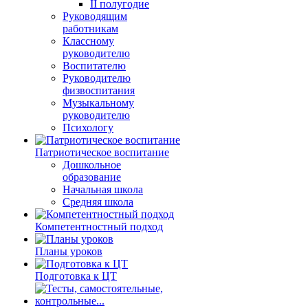
II полугодие
Руководящим
работникам
Классному
руководителю
Воспитателю
Руководителю
физвоспитания
Музыкальному
руководителю
Психологу
Патриотическое воспитание
Дошкольное
образование
Начальная школа
Средняя школа
Компетентностный подход
Планы уроков
Подготовка к ЦТ