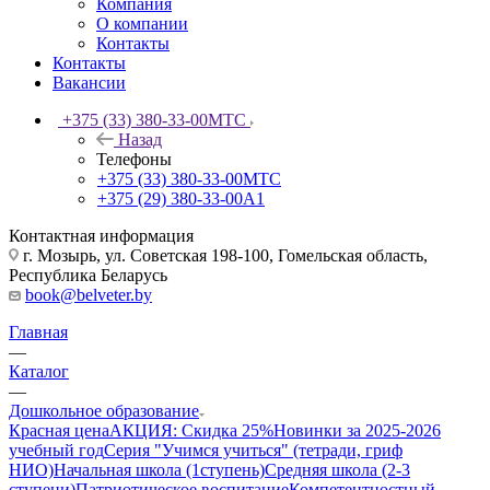
Компания
О компании
Контакты
Контакты
Вакансии
+375 (33) 380-33-00
МТС
Назад
Телефоны
+375 (33) 380-33-00
МТС
+375 (29) 380-33-00
А1
Контактная информация
г. Мозырь, ул. Советская 198-100, Гомельская область,
Республика Беларусь
book@belveter.by
Главная
—
Каталог
—
Дошкольное образование
Красная цена
АКЦИЯ: Скидка 25%
Новинки за 2025-2026
учебный год
Серия "Учимся учиться" (тетради, гриф
НИО)
Начальная школа (1ступень)
Средняя школа (2-3
ступени)
Патриотическое воспитание
Компетентностный