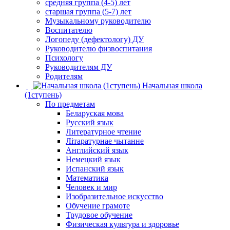
средняя группа (4-5) лет
старшая группа (5-7) лет
Музыкальному руководителю
Воспитателю
Логопеду (дефектологу) ДУ
Руководителю физвоспитания
Психологу
Руководителям ДУ
Родителям
Начальная школа
(1ступень)
По предметам
Беларуская мова
Русский язык
Литературное чтение
Літаратурнае чытанне
Английский язык
Немецкий язык
Испанский язык
Математика
Человек и мир
Изобразительное искусство
Обучение грамоте
Трудовое обучение
Физическая культура и здоровье