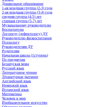
Дошкольное образование
1-ая младшая группа (2-3) года
2-ая младшая группа (3-4) года
средняя группа (4-5) лет
старшая группа (5-7) лет
Музыкальному руководителю
Воспитателю
Логопеду (дефектологу) ДУ
Руководителю физвоспитания
Психологу
Руководителям ДУ
Родителям
Начальная школа (1ступень)
По предметам
Беларуская мова
Русский язык
Литературное чтение
Літаратурнае чытанне
Английский язык
Немецкий язык
Испанский язык
Математика
Человек и мир
Изобразительное искусство
Обучение грамоте