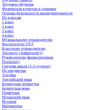
Трудовое обучение
Физическая культура и здоровье
Основы безопасности жизнедеятельности
По классам
1 класс
2 класс
3 класс
4 класс
Музыкальному руководителю
Воспитателю ГПД
Классному руководителю
Логопеду (дефектологу)
Руководителю физвоспитания
Психологу
Средняя школа (2-3 ступени)
По предметам
Алгебра
Английский язык
Беларуская літаратура
Беларуская мова
Геометрия
Испанский язык
История
Математика