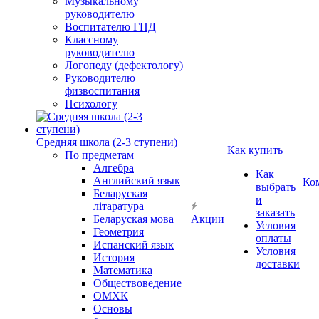
Музыкальному
руководителю
Воспитателю ГПД
Классному
руководителю
Логопеду (дефектологу)
Руководителю
физвоспитания
Психологу
Средняя школа (2-3 ступени)
Как купить
По предметам
Алгебра
Как
Английский язык
Ко
выбрать
Беларуская
и
літаратура
заказать
Беларуская мова
Акции
Условия
Геометрия
оплаты
Испанский язык
Условия
История
доставки
Математика
Обществоведение
ОМХК
Основы