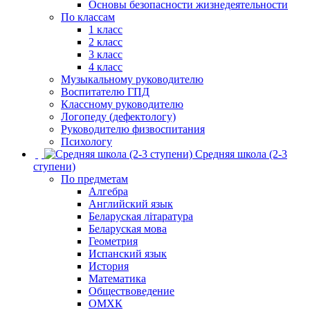
Основы безопасности жизнедеятельности
По классам
1 класс
2 класс
3 класс
4 класс
Музыкальному руководителю
Воспитателю ГПД
Классному руководителю
Логопеду (дефектологу)
Руководителю физвоспитания
Психологу
Средняя школа (2-3
ступени)
По предметам
Алгебра
Английский язык
Беларуская літаратура
Беларуская мова
Геометрия
Испанский язык
История
Математика
Обществоведение
ОМХК