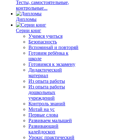
Тесты, самостоятельные,
контрольные...
Дипломы
Серии книг
Учимся учиться
Безопасность
Вспоминай и повторяй
Готовим ребёнка к
школе
Готовимся к экзамену
Дидактический
материал
Из опыта работы
Из опыта работы
дошкольных
учреждений
Контроль знаний
Мотай на ус
Первые слова
Развиваем малышей
Развивающий
калейдоскоп
Уроки: практический