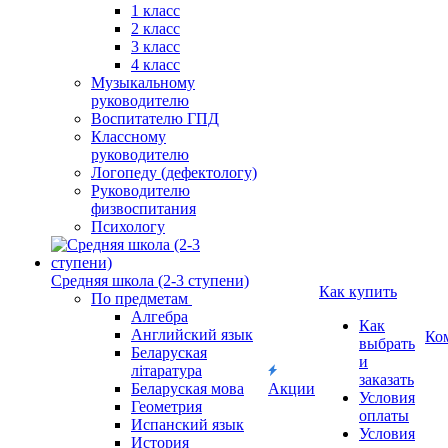
1 класс
2 класс
3 класс
4 класс
Музыкальному
руководителю
Воспитателю ГПД
Классному
руководителю
Логопеду (дефектологу)
Руководителю
физвоспитания
Психологу
Средняя школа (2-3 ступени)
Как купить
По предметам
Алгебра
Как
Английский язык
Ко
выбрать
Беларуская
и
літаратура
заказать
Беларуская мова
Акции
Условия
Геометрия
оплаты
Испанский язык
Условия
История