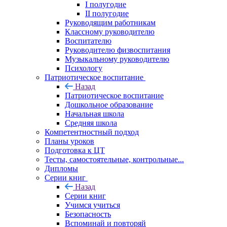
I полугодие
II полугодие
Руководящим работникам
Классному руководителю
Воспитателю
Руководителю физвоспитания
Музыкальному руководителю
Психологу
Патриотическое воспитание
Назад
Патриотическое воспитание
Дошкольное образование
Начальная школа
Средняя школа
Компетентностный подход
Планы уроков
Подготовка к ЦТ
Тесты, самостоятельные, контрольные...
Дипломы
Серии книг
Назад
Серии книг
Учимся учиться
Безопасность
Вспоминай и повторяй