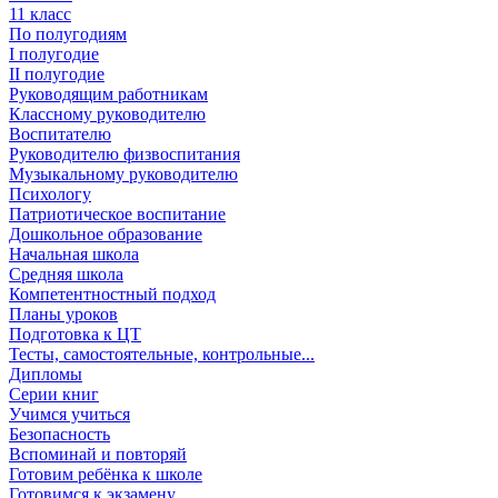
11 класс
По полугодиям
I полугодие
II полугодие
Руководящим работникам
Классному руководителю
Воспитателю
Руководителю физвоспитания
Музыкальному руководителю
Психологу
Патриотическое воспитание
Дошкольное образование
Начальная школа
Средняя школа
Компетентностный подход
Планы уроков
Подготовка к ЦТ
Тесты, самостоятельные, контрольные...
Дипломы
Серии книг
Учимся учиться
Безопасность
Вспоминай и повторяй
Готовим ребёнка к школе
Готовимся к экзамену