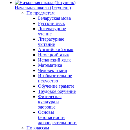
Начальная школа (1ступень)
По предметам
Беларуская мова
Русский язык
Литературное
чтение
Літаратурнае
чытанне
Английский язык
Немецкий язык
Испанский язык
Математика
Человек и мир
Изобразительное
искусство
Обучение грамоте
Трудовое обучение
Физическая
культура и
здоровье
Основы
безопасности
жизнедеятельности
По классам