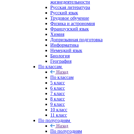
жизнедеятельности
Русская литература
Русский язык
Трудовое обучение
Физика и астрономия
Французский язык
Химия
Допризывная подготовка
Информатика
Немецкий язык
Биология
География
По классам
Назад
По классам
5 класс
6 класс
7 класс
8 класс
9 класс
10 класс
11 класс
По полугодиям
Назад
По полугодиям