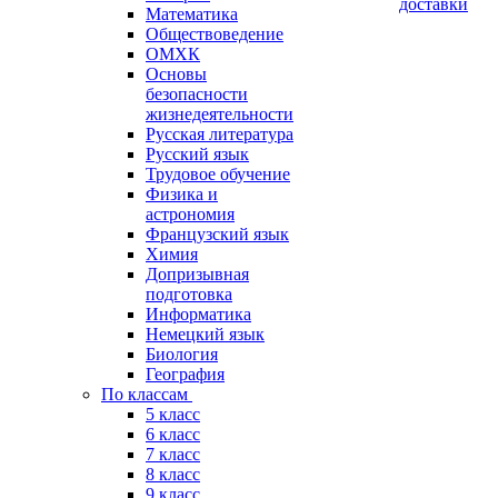
доставки
Математика
Обществоведение
ОМХК
Основы
безопасности
жизнедеятельности
Русская литература
Русский язык
Трудовое обучение
Физика и
астрономия
Французский язык
Химия
Допризывная
подготовка
Информатика
Немецкий язык
Биология
География
По классам
5 класс
6 класс
7 класс
8 класс
9 класс