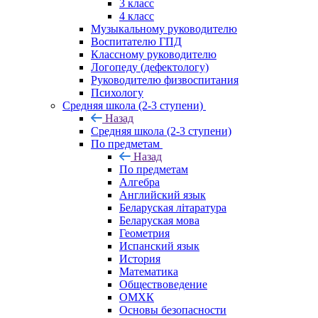
3 класс
4 класс
Музыкальному руководителю
Воспитателю ГПД
Классному руководителю
Логопеду (дефектологу)
Руководителю физвоспитания
Психологу
Средняя школа (2-3 ступени)
Назад
Средняя школа (2-3 ступени)
По предметам
Назад
По предметам
Алгебра
Английский язык
Беларуская літаратура
Беларуская мова
Геометрия
Испанский язык
История
Математика
Обществоведение
ОМХК
Основы безопасности