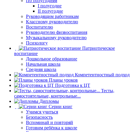
По полугодиям
I полугодие
II полугодие
Руководящим работникам
Классному руководителю
Воспитателю
Руководителю физвоспитания
Музыкальному руководителю
Психологу
Патриотическое
воспитание
Дошкольное образование
Начальная школа
Средняя школа
Компетентностный подход
Планы уроков
Подготовка к ЦТ
Тесты,
самостоятельные, контрольные...
Дипломы
Серии книг
Учимся учиться
Безопасность
Вспоминай и повторяй
Готовим ребёнка к школе