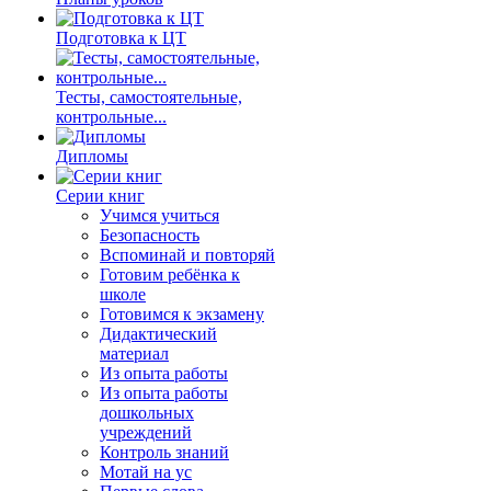
Подготовка к ЦТ
Тесты, самостоятельные,
контрольные...
Дипломы
Серии книг
Учимся учиться
Безопасность
Вспоминай и повторяй
Готовим ребёнка к
школе
Готовимся к экзамену
Дидактический
материал
Из опыта работы
Из опыта работы
дошкольных
учреждений
Контроль знаний
Мотай на ус