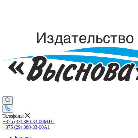
Телефоны
+375 (33) 380-33-00
МТС
+375 (29) 380-33-00
А1
Каталог