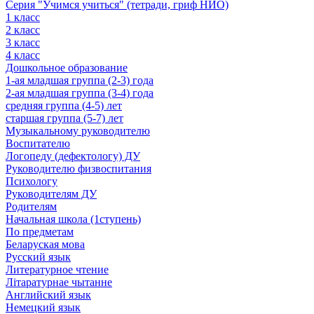
Серия "Учимся учиться" (тетради, гриф НИО)
1 класс
2 класс
3 класс
4 класс
Дошкольное образование
1-ая младшая группа (2-3) года
2-ая младшая группа (3-4) года
средняя группа (4-5) лет
старшая группа (5-7) лет
Музыкальному руководителю
Воспитателю
Логопеду (дефектологу) ДУ
Руководителю физвоспитания
Психологу
Руководителям ДУ
Родителям
Начальная школа (1ступень)
По предметам
Беларуская мова
Русский язык
Литературное чтение
Літаратурнае чытанне
Английский язык
Немецкий язык