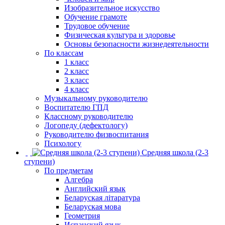
Изобразительное искусство
Обучение грамоте
Трудовое обучение
Физическая культура и здоровье
Основы безопасности жизнедеятельности
По классам
1 класс
2 класс
3 класс
4 класс
Музыкальному руководителю
Воспитателю ГПД
Классному руководителю
Логопеду (дефектологу)
Руководителю физвоспитания
Психологу
Средняя школа (2-3
ступени)
По предметам
Алгебра
Английский язык
Беларуская літаратура
Беларуская мова
Геометрия
Испанский язык