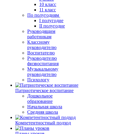
10 класс
11 класс
По полугодиям
I полугодие
II полугодие
Руководящим
работникам
Классному
руководителю
Воспитателю
Руководителю
физвоспитания
Музыкальному
руководителю
Психологу
Патриотическое воспитание
Дошкольное
образование
Начальная школа
Средняя школа
Компетентностный подход
Планы уроков