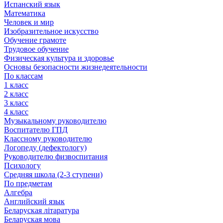
Испанский язык
Математика
Человек и мир
Изобразительное искусство
Обучение грамоте
Трудовое обучение
Физическая культура и здоровье
Основы безопасности жизнедеятельности
По классам
1 класс
2 класс
3 класс
4 класс
Музыкальному руководителю
Воспитателю ГПД
Классному руководителю
Логопеду (дефектологу)
Руководителю физвоспитания
Психологу
Средняя школа (2-3 ступени)
По предметам
Алгебра
Английский язык
Беларуская літаратура
Беларуская мова