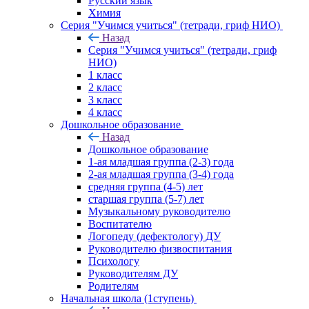
Русский язык
Химия
Серия "Учимся учиться" (тетради, гриф НИО)
Назад
Серия "Учимся учиться" (тетради, гриф
НИО)
1 класс
2 класс
3 класс
4 класс
Дошкольное образование
Назад
Дошкольное образование
1-ая младшая группа (2-3) года
2-ая младшая группа (3-4) года
средняя группа (4-5) лет
старшая группа (5-7) лет
Музыкальному руководителю
Воспитателю
Логопеду (дефектологу) ДУ
Руководителю физвоспитания
Психологу
Руководителям ДУ
Родителям
Начальная школа (1ступень)