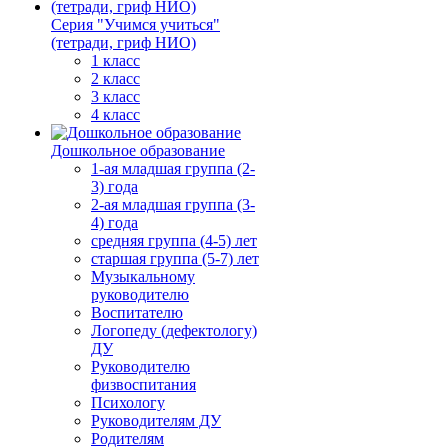
Серия "Учимся учиться"
(тетради, гриф НИО)
1 класс
2 класс
3 класс
4 класс
Дошкольное образование
1-ая младшая группа (2-
3) года
2-ая младшая группа (3-
4) года
средняя группа (4-5) лет
старшая группа (5-7) лет
Музыкальному
руководителю
Воспитателю
Логопеду (дефектологу)
ДУ
Руководителю
физвоспитания
Психологу
Руководителям ДУ
Родителям