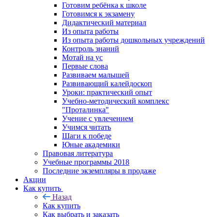
Готовим ребёнка к школе
Готовимся к экзамену
Дидактический материал
Из опыта работы
Из опыта работы дошкольных учреждений
Контроль знаний
Мотай на ус
Первые слова
Развиваем малышей
Развивающий калейдоскоп
Уроки: практический опыт
Учебно-методический комплекс
"Проталинка"
Учение с увлечением
Учимся читать
Шаги к победе
Юные академики
Правовая литература
Учебные программы 2018
Последние экземпляры в продаже
Акции
Как купить
Назад
Как купить
Как выбрать и заказать