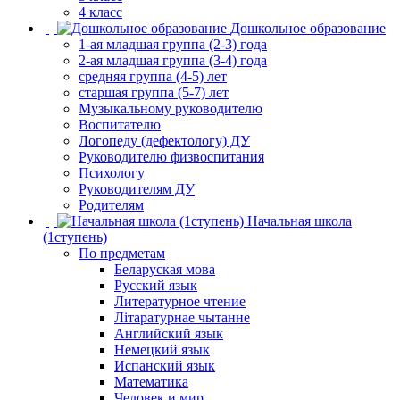
4 класс
Дошкольное образование
1-ая младшая группа (2-3) года
2-ая младшая группа (3-4) года
средняя группа (4-5) лет
старшая группа (5-7) лет
Музыкальному руководителю
Воспитателю
Логопеду (дефектологу) ДУ
Руководителю физвоспитания
Психологу
Руководителям ДУ
Родителям
Начальная школа
(1ступень)
По предметам
Беларуская мова
Русский язык
Литературное чтение
Літаратурнае чытанне
Английский язык
Немецкий язык
Испанский язык
Математика
Человек и мир