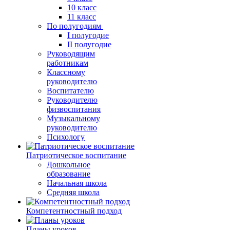
10 класс
11 класс
По полугодиям
I полугодие
II полугодие
Руководящим
работникам
Классному
руководителю
Воспитателю
Руководителю
физвоспитания
Музыкальному
руководителю
Психологу
Патриотическое воспитание
Дошкольное
образование
Начальная школа
Средняя школа
Компетентностный подход
Планы уроков