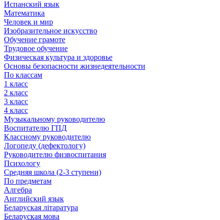
Испанский язык
Математика
Человек и мир
Изобразительное искусство
Обучение грамоте
Трудовое обучение
Физическая культура и здоровье
Основы безопасности жизнедеятельности
По классам
1 класс
2 класс
3 класс
4 класс
Музыкальному руководителю
Воспитателю ГПД
Классному руководителю
Логопеду (дефектологу)
Руководителю физвоспитания
Психологу
Средняя школа (2-3 ступени)
По предметам
Алгебра
Английский язык
Беларуская літаратура
Беларуская мова