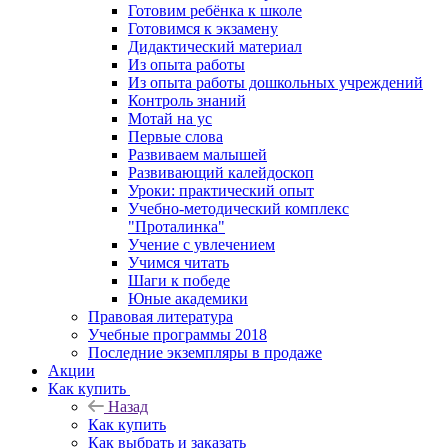
Готовим ребёнка к школе
Готовимся к экзамену
Дидактический материал
Из опыта работы
Из опыта работы дошкольных учреждений
Контроль знаний
Мотай на ус
Первые слова
Развиваем малышей
Развивающий калейдоскоп
Уроки: практический опыт
Учебно-методический комплекс
"Проталинка"
Учение с увлечением
Учимся читать
Шаги к победе
Юные академики
Правовая литература
Учебные программы 2018
Последние экземпляры в продаже
Акции
Как купить
Назад
Как купить
Как выбрать и заказать