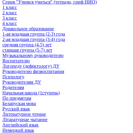
Серия "Учимся учиться" (тетради, гриф НИО)
1 класс
2 класс
3 класс
4 класс
Дошкольное образование
1-ая младшая группа (2-3) года
2-ая младшая группа (3-4) года
средняя группа (4-5) лет
старшая группа (5-7) лет
Музыкальному руководителю
Воспитателю
Логопеду (дефектологу) ДУ
Руководителю физвоспитания
Психологу
Руководителям ДУ
Родителям
Начальная школа (1ступень)
По предметам
Беларуская мова
Русский язык
Литературное чтение
Літаратурнае чытанне
Английский язык
Немецкий язык