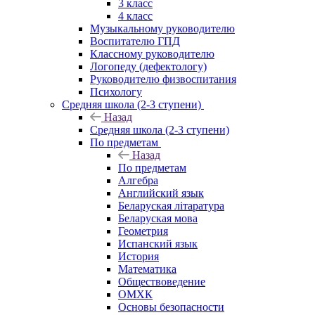
3 класс
4 класс
Музыкальному руководителю
Воспитателю ГПД
Классному руководителю
Логопеду (дефектологу)
Руководителю физвоспитания
Психологу
Средняя школа (2-3 ступени)
Назад
Средняя школа (2-3 ступени)
По предметам
Назад
По предметам
Алгебра
Английский язык
Беларуская літаратура
Беларуская мова
Геометрия
Испанский язык
История
Математика
Обществоведение
ОМХК
Основы безопасности