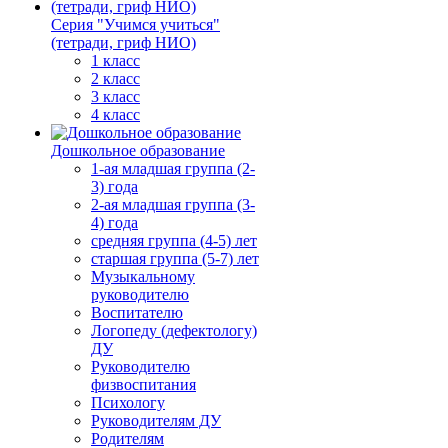
Серия "Учимся учиться"
(тетради, гриф НИО)
1 класс
2 класс
3 класс
4 класс
Дошкольное образование
1-ая младшая группа (2-
3) года
2-ая младшая группа (3-
4) года
средняя группа (4-5) лет
старшая группа (5-7) лет
Музыкальному
руководителю
Воспитателю
Логопеду (дефектологу)
ДУ
Руководителю
физвоспитания
Психологу
Руководителям ДУ
Родителям