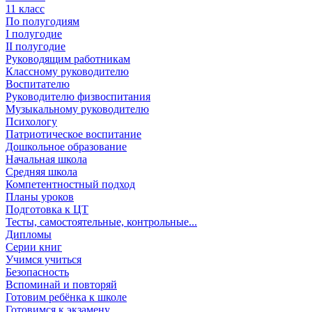
11 класс
По полугодиям
I полугодие
II полугодие
Руководящим работникам
Классному руководителю
Воспитателю
Руководителю физвоспитания
Музыкальному руководителю
Психологу
Патриотическое воспитание
Дошкольное образование
Начальная школа
Средняя школа
Компетентностный подход
Планы уроков
Подготовка к ЦТ
Тесты, самостоятельные, контрольные...
Дипломы
Серии книг
Учимся учиться
Безопасность
Вспоминай и повторяй
Готовим ребёнка к школе
Готовимся к экзамену