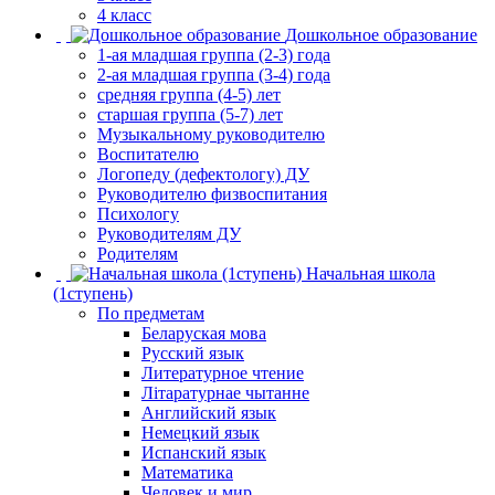
4 класс
Дошкольное образование
1-ая младшая группа (2-3) года
2-ая младшая группа (3-4) года
средняя группа (4-5) лет
старшая группа (5-7) лет
Музыкальному руководителю
Воспитателю
Логопеду (дефектологу) ДУ
Руководителю физвоспитания
Психологу
Руководителям ДУ
Родителям
Начальная школа
(1ступень)
По предметам
Беларуская мова
Русский язык
Литературное чтение
Літаратурнае чытанне
Английский язык
Немецкий язык
Испанский язык
Математика
Человек и мир