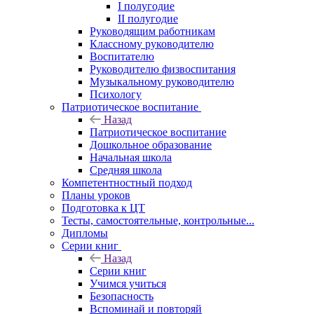
I полугодие
II полугодие
Руководящим работникам
Классному руководителю
Воспитателю
Руководителю физвоспитания
Музыкальному руководителю
Психологу
Патриотическое воспитание
Назад
Патриотическое воспитание
Дошкольное образование
Начальная школа
Средняя школа
Компетентностный подход
Планы уроков
Подготовка к ЦТ
Тесты, самостоятельные, контрольные...
Дипломы
Серии книг
Назад
Серии книг
Учимся учиться
Безопасность
Вспоминай и повторяй