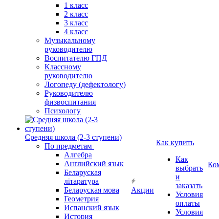
1 класс
2 класс
3 класс
4 класс
Музыкальному
руководителю
Воспитателю ГПД
Классному
руководителю
Логопеду (дефектологу)
Руководителю
физвоспитания
Психологу
Средняя школа (2-3 ступени)
Как купить
По предметам
Алгебра
Как
Английский язык
Ко
выбрать
Беларуская
и
літаратура
заказать
Беларуская мова
Акции
Условия
Геометрия
оплаты
Испанский язык
Условия
История