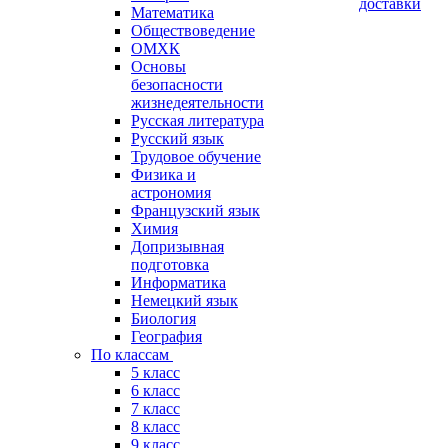
доставки
Математика
Обществоведение
ОМХК
Основы
безопасности
жизнедеятельности
Русская литература
Русский язык
Трудовое обучение
Физика и
астрономия
Французский язык
Химия
Допризывная
подготовка
Информатика
Немецкий язык
Биология
География
По классам
5 класс
6 класс
7 класс
8 класс
9 класс