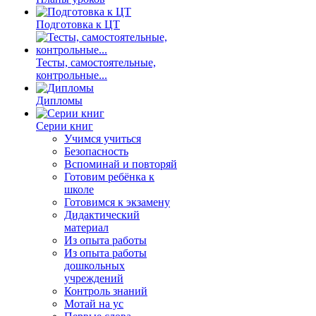
Подготовка к ЦТ
Тесты, самостоятельные,
контрольные...
Дипломы
Серии книг
Учимся учиться
Безопасность
Вспоминай и повторяй
Готовим ребёнка к
школе
Готовимся к экзамену
Дидактический
материал
Из опыта работы
Из опыта работы
дошкольных
учреждений
Контроль знаний
Мотай на ус