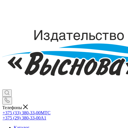
Телефоны
+375 (33) 380-33-00
МТС
+375 (29) 380-33-00
А1
Каталог