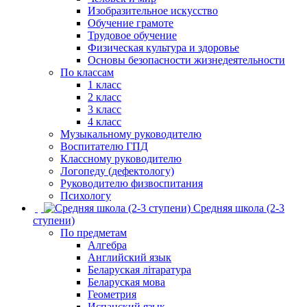
Изобразительное искусство
Обучение грамоте
Трудовое обучение
Физическая культура и здоровье
Основы безопасности жизнедеятельности
По классам
1 класс
2 класс
3 класс
4 класс
Музыкальному руководителю
Воспитателю ГПД
Классному руководителю
Логопеду (дефектологу)
Руководителю физвоспитания
Психологу
Средняя школа (2-3
ступени)
По предметам
Алгебра
Английский язык
Беларуская літаратура
Беларуская мова
Геометрия
Испанский язык