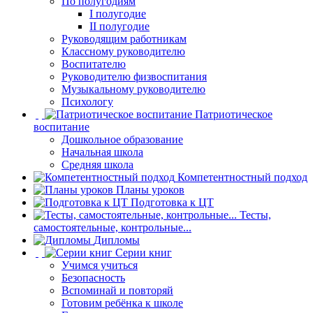
По полугодиям
I полугодие
II полугодие
Руководящим работникам
Классному руководителю
Воспитателю
Руководителю физвоспитания
Музыкальному руководителю
Психологу
Патриотическое
воспитание
Дошкольное образование
Начальная школа
Средняя школа
Компетентностный подход
Планы уроков
Подготовка к ЦТ
Тесты,
самостоятельные, контрольные...
Дипломы
Серии книг
Учимся учиться
Безопасность
Вспоминай и повторяй
Готовим ребёнка к школе