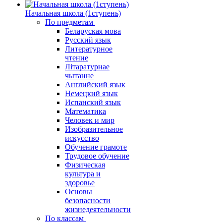
Начальная школа (1ступень)
По предметам
Беларуская мова
Русский язык
Литературное
чтение
Літаратурнае
чытанне
Английский язык
Немецкий язык
Испанский язык
Математика
Человек и мир
Изобразительное
искусство
Обучение грамоте
Трудовое обучение
Физическая
культура и
здоровье
Основы
безопасности
жизнедеятельности
По классам