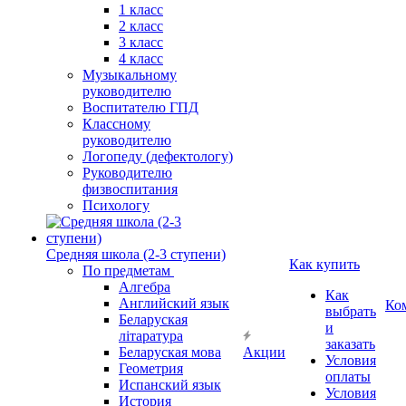
1 класс
2 класс
3 класс
4 класс
Музыкальному
руководителю
Воспитателю ГПД
Классному
руководителю
Логопеду (дефектологу)
Руководителю
физвоспитания
Психологу
Средняя школа (2-3 ступени)
Как купить
По предметам
Алгебра
Как
Английский язык
Ко
выбрать
Беларуская
и
літаратура
заказать
Беларуская мова
Акции
Условия
Геометрия
оплаты
Испанский язык
Условия
История