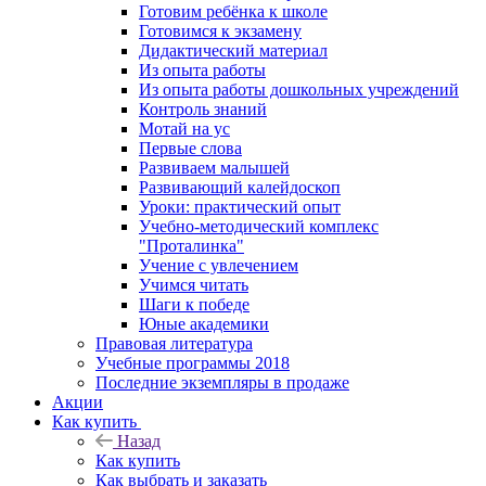
Готовим ребёнка к школе
Готовимся к экзамену
Дидактический материал
Из опыта работы
Из опыта работы дошкольных учреждений
Контроль знаний
Мотай на ус
Первые слова
Развиваем малышей
Развивающий калейдоскоп
Уроки: практический опыт
Учебно-методический комплекс
"Проталинка"
Учение с увлечением
Учимся читать
Шаги к победе
Юные академики
Правовая литература
Учебные программы 2018
Последние экземпляры в продаже
Акции
Как купить
Назад
Как купить
Как выбрать и заказать