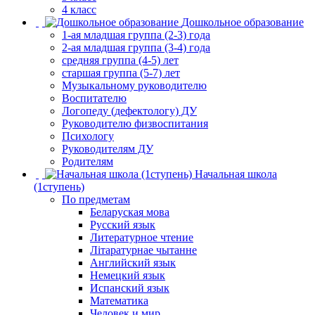
4 класс
Дошкольное образование
1-ая младшая группа (2-3) года
2-ая младшая группа (3-4) года
средняя группа (4-5) лет
старшая группа (5-7) лет
Музыкальному руководителю
Воспитателю
Логопеду (дефектологу) ДУ
Руководителю физвоспитания
Психологу
Руководителям ДУ
Родителям
Начальная школа
(1ступень)
По предметам
Беларуская мова
Русский язык
Литературное чтение
Літаратурнае чытанне
Английский язык
Немецкий язык
Испанский язык
Математика
Человек и мир