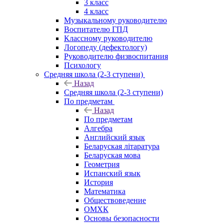
3 класс
4 класс
Музыкальному руководителю
Воспитателю ГПД
Классному руководителю
Логопеду (дефектологу)
Руководителю физвоспитания
Психологу
Средняя школа (2-3 ступени)
Назад
Средняя школа (2-3 ступени)
По предметам
Назад
По предметам
Алгебра
Английский язык
Беларуская літаратура
Беларуская мова
Геометрия
Испанский язык
История
Математика
Обществоведение
ОМХК
Основы безопасности