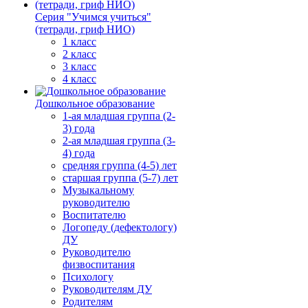
Серия "Учимся учиться"
(тетради, гриф НИО)
1 класс
2 класс
3 класс
4 класс
Дошкольное образование
1-ая младшая группа (2-
3) года
2-ая младшая группа (3-
4) года
средняя группа (4-5) лет
старшая группа (5-7) лет
Музыкальному
руководителю
Воспитателю
Логопеду (дефектологу)
ДУ
Руководителю
физвоспитания
Психологу
Руководителям ДУ
Родителям