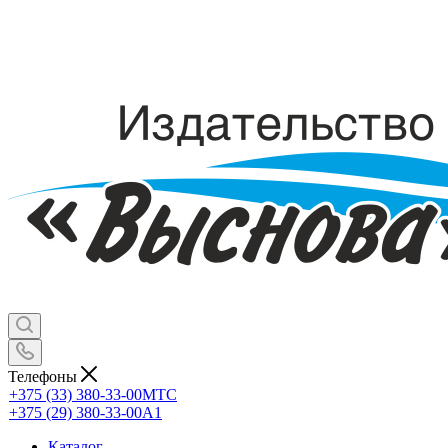
Телефоны
+375 (33) 380-33-00
МТС
+375 (29) 380-33-00
А1
Каталог