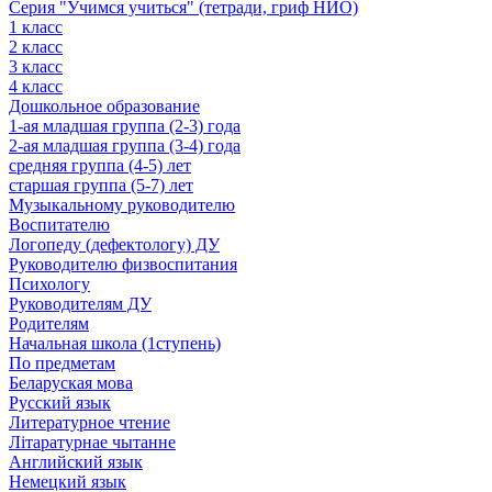
Серия "Учимся учиться" (тетради, гриф НИО)
1 класс
2 класс
3 класс
4 класс
Дошкольное образование
1-ая младшая группа (2-3) года
2-ая младшая группа (3-4) года
средняя группа (4-5) лет
старшая группа (5-7) лет
Музыкальному руководителю
Воспитателю
Логопеду (дефектологу) ДУ
Руководителю физвоспитания
Психологу
Руководителям ДУ
Родителям
Начальная школа (1ступень)
По предметам
Беларуская мова
Русский язык
Литературное чтение
Літаратурнае чытанне
Английский язык
Немецкий язык