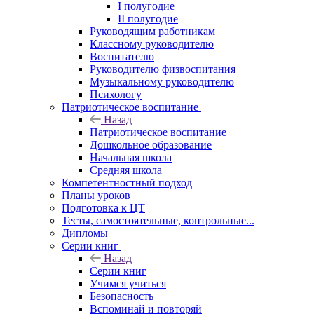
I полугодие
II полугодие
Руководящим работникам
Классному руководителю
Воспитателю
Руководителю физвоспитания
Музыкальному руководителю
Психологу
Патриотическое воспитание
Назад
Патриотическое воспитание
Дошкольное образование
Начальная школа
Средняя школа
Компетентностный подход
Планы уроков
Подготовка к ЦТ
Тесты, самостоятельные, контрольные...
Дипломы
Серии книг
Назад
Серии книг
Учимся учиться
Безопасность
Вспоминай и повторяй