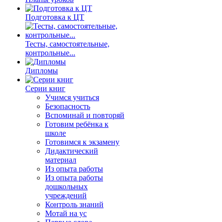
Подготовка к ЦТ
Тесты, самостоятельные,
контрольные...
Дипломы
Серии книг
Учимся учиться
Безопасность
Вспоминай и повторяй
Готовим ребёнка к
школе
Готовимся к экзамену
Дидактический
материал
Из опыта работы
Из опыта работы
дошкольных
учреждений
Контроль знаний
Мотай на ус