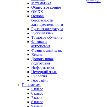
доставки
Математика
Обществоведение
ОМХК
Основы
безопасности
жизнедеятельности
Русская литература
Русский язык
Трудовое обучение
Физика и
астрономия
Французский язык
Химия
Допризывная
подготовка
Информатика
Немецкий язык
Биология
География
По классам
5 класс
6 класс
7 класс
8 класс
9 класс