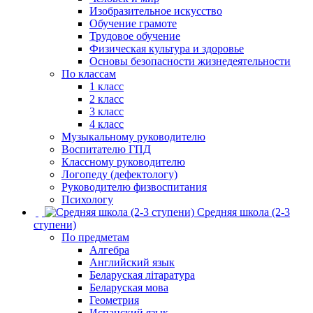
Изобразительное искусство
Обучение грамоте
Трудовое обучение
Физическая культура и здоровье
Основы безопасности жизнедеятельности
По классам
1 класс
2 класс
3 класс
4 класс
Музыкальному руководителю
Воспитателю ГПД
Классному руководителю
Логопеду (дефектологу)
Руководителю физвоспитания
Психологу
Средняя школа (2-3
ступени)
По предметам
Алгебра
Английский язык
Беларуская літаратура
Беларуская мова
Геометрия
Испанский язык