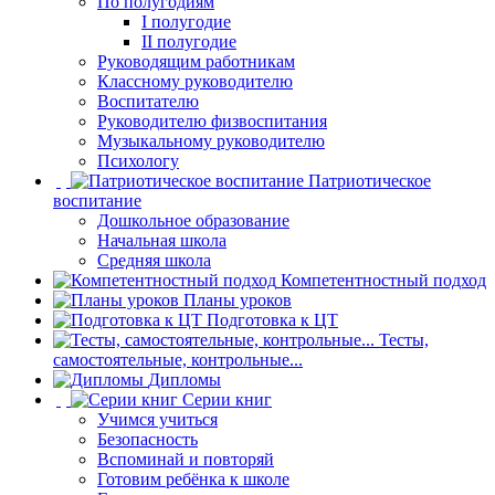
По полугодиям
I полугодие
II полугодие
Руководящим работникам
Классному руководителю
Воспитателю
Руководителю физвоспитания
Музыкальному руководителю
Психологу
Патриотическое
воспитание
Дошкольное образование
Начальная школа
Средняя школа
Компетентностный подход
Планы уроков
Подготовка к ЦТ
Тесты,
самостоятельные, контрольные...
Дипломы
Серии книг
Учимся учиться
Безопасность
Вспоминай и повторяй
Готовим ребёнка к школе