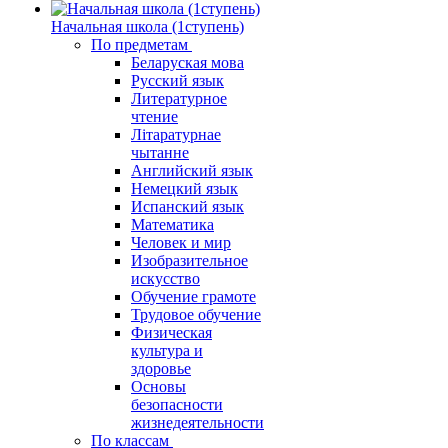
Начальная школа (1ступень)
По предметам
Беларуская мова
Русский язык
Литературное
чтение
Літаратурнае
чытанне
Английский язык
Немецкий язык
Испанский язык
Математика
Человек и мир
Изобразительное
искусство
Обучение грамоте
Трудовое обучение
Физическая
культура и
здоровье
Основы
безопасности
жизнедеятельности
По классам