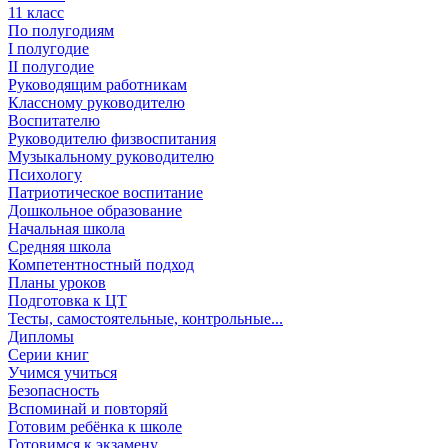
11 класс
По полугодиям
I полугодие
II полугодие
Руководящим работникам
Классному руководителю
Воспитателю
Руководителю физвоспитания
Музыкальному руководителю
Психологу
Патриотическое воспитание
Дошкольное образование
Начальная школа
Средняя школа
Компетентностный подход
Планы уроков
Подготовка к ЦТ
Тесты, самостоятельные, контрольные...
Дипломы
Серии книг
Учимся учиться
Безопасность
Вспоминай и повторяй
Готовим ребёнка к школе
Готовимся к экзамену