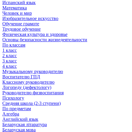
Испанский язык
Математика
Человек и мир
Изобразительное искусство
Обучение грамоте
Трудовое обучение
Физическая культура и здоровье
Основы безопасности жизнедеятельности
По классам
1 класс
2 класс
3 класс
4 класс
Музыкальному руководителю
Воспитателю ГПД
Классному руководителю
Логопеду (дефектологу)
Руководителю физвоспитания
Психологу
Средняя школа (2-3 ступени)
По предметам
Алгебра
Английский язык
Беларуская літаратура
Беларуская мова