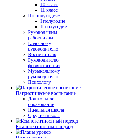
10 класс
11 класс
По полугодиям
I полугодие
II полугодие
Руководящим
работникам
Классному
руководителю
Воспитателю
Руководителю
физвоспитания
Музыкальному
руководителю
Психологу
Патриотическое воспитание
Дошкольное
образование
Начальная школа
Средняя школа
Компетентностный подход
Планы уроков