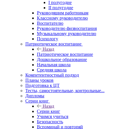
I полугодие
II полугодие
Руководящим работникам
Классному руководителю
Воспитателю
Руководителю физвоспитания
Музыкальному руководителю
Психологу
Патриотическое воспитание
Назад
Патриотическое воспитание
Дошкольное образование
Начальная школа
Средняя школа
Компетентностный подход
Планы уроков
Подготовка к ЦТ
Тесты, самостоятельные, контрольные...
Дипломы
Серии книг
Назад
Серии книг
Учимся учиться
Безопасность
Вспоминай и повторяй