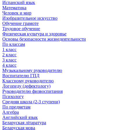
Испанский язык
Математика
Человек и мир
Изобразительное искусство
Обучение грамоте
Трудовое обучение
Физическая культура и здоровье
Основы безопасности жизнедеятельности
По классам
1 класс
2 класс
3 класс
4 класс
Музыкальному руководителю
Воспитателю ГПД
Классному руководителю
Логопеду (дефектологу)
Руководителю физвоспитания
Психологу
Средняя школа (2-3 ступени)
По предметам
Алгебра
Английский язык
Беларуская літаратура
Беларуская мова