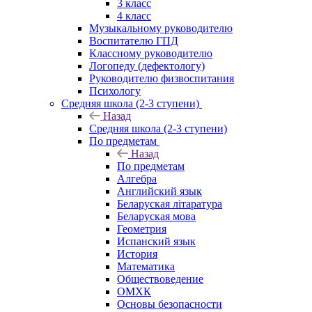
3 класс
4 класс
Музыкальному руководителю
Воспитателю ГПД
Классному руководителю
Логопеду (дефектологу)
Руководителю физвоспитания
Психологу
Средняя школа (2-3 ступени)
Назад
Средняя школа (2-3 ступени)
По предметам
Назад
По предметам
Алгебра
Английский язык
Беларуская літаратура
Беларуская мова
Геометрия
Испанский язык
История
Математика
Обществоведение
ОМХК
Основы безопасности