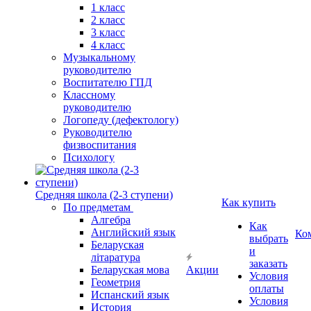
1 класс
2 класс
3 класс
4 класс
Музыкальному
руководителю
Воспитателю ГПД
Классному
руководителю
Логопеду (дефектологу)
Руководителю
физвоспитания
Психологу
Средняя школа (2-3 ступени)
Как купить
По предметам
Алгебра
Как
Английский язык
Ко
выбрать
Беларуская
и
літаратура
заказать
Беларуская мова
Акции
Условия
Геометрия
оплаты
Испанский язык
Условия
История