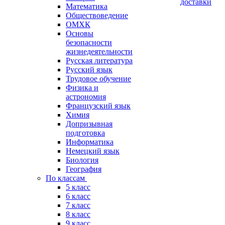
доставки
Математика
Обществоведение
ОМХК
Основы
безопасности
жизнедеятельности
Русская литература
Русский язык
Трудовое обучение
Физика и
астрономия
Французский язык
Химия
Допризывная
подготовка
Информатика
Немецкий язык
Биология
География
По классам
5 класс
6 класс
7 класс
8 класс
9 класс