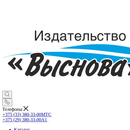
Телефоны
+375 (33) 380-33-00
МТС
+375 (29) 380-33-00
А1
Каталог