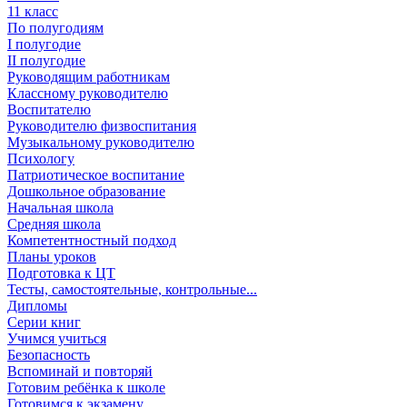
11 класс
По полугодиям
I полугодие
II полугодие
Руководящим работникам
Классному руководителю
Воспитателю
Руководителю физвоспитания
Музыкальному руководителю
Психологу
Патриотическое воспитание
Дошкольное образование
Начальная школа
Средняя школа
Компетентностный подход
Планы уроков
Подготовка к ЦТ
Тесты, самостоятельные, контрольные...
Дипломы
Серии книг
Учимся учиться
Безопасность
Вспоминай и повторяй
Готовим ребёнка к школе
Готовимся к экзамену