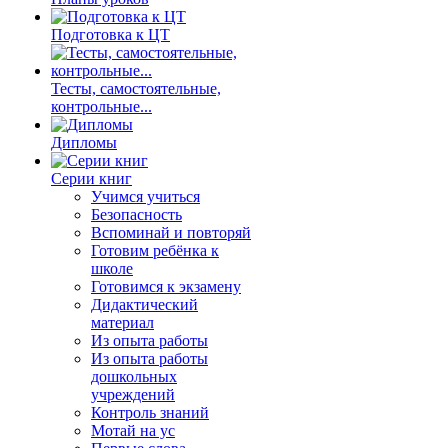
Подготовка к ЦТ
Тесты, самостоятельные,
контрольные...
Дипломы
Серии книг
Учимся учиться
Безопасность
Вспоминай и повторяй
Готовим ребёнка к
школе
Готовимся к экзамену
Дидактический
материал
Из опыта работы
Из опыта работы
дошкольных
учреждений
Контроль знаний
Мотай на ус