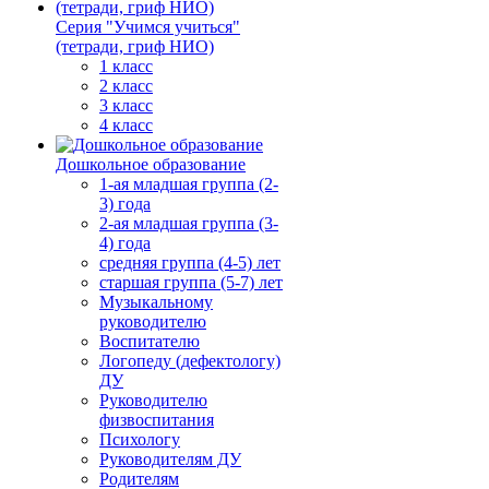
Серия "Учимся учиться"
(тетради, гриф НИО)
1 класс
2 класс
3 класс
4 класс
Дошкольное образование
1-ая младшая группа (2-
3) года
2-ая младшая группа (3-
4) года
средняя группа (4-5) лет
старшая группа (5-7) лет
Музыкальному
руководителю
Воспитателю
Логопеду (дефектологу)
ДУ
Руководителю
физвоспитания
Психологу
Руководителям ДУ
Родителям