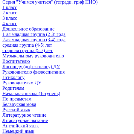
Серия "Учимся учиться" (тетради, гриф НИО)
1 класс
2 класс
3 класс
4 класс
Дошкольное образование
1-ая младшая группа (2-3) года
2-ая младшая группа (3-4) года
средняя группа (4-5) лет
старшая группа (5-7) лет
Музыкальному руководителю
Воспитателю
Логопеду (дефектологу) ДУ
Руководителю физвоспитания
Психологу
Руководителям ДУ
Родителям
Начальная школа (1ступень)
По предметам
Беларуская мова
Русский язык
Литературное чтение
Літаратурнае чытанне
Английский язык
Немецкий язык