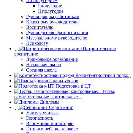
По полугодиям
I полугодие
II полугодие
Руководящим работникам
Классному руководителю
Воспитателю
Руководителю физвоспитания
Музыкальному руководителю
Психологу
Патриотическое
воспитание
Дошкольное образование
Начальная школа
Средняя школа
Компетентностный подход
Планы уроков
Подготовка к ЦТ
Тесты,
самостоятельные, контрольные...
Дипломы
Серии книг
Учимся учиться
Безопасность
Вспоминай и повторяй
Готовим ребёнка к школе