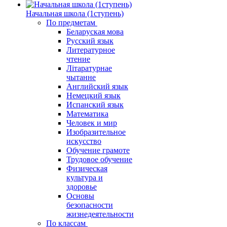
Начальная школа (1ступень)
По предметам
Беларуская мова
Русский язык
Литературное
чтение
Літаратурнае
чытанне
Английский язык
Немецкий язык
Испанский язык
Математика
Человек и мир
Изобразительное
искусство
Обучение грамоте
Трудовое обучение
Физическая
культура и
здоровье
Основы
безопасности
жизнедеятельности
По классам