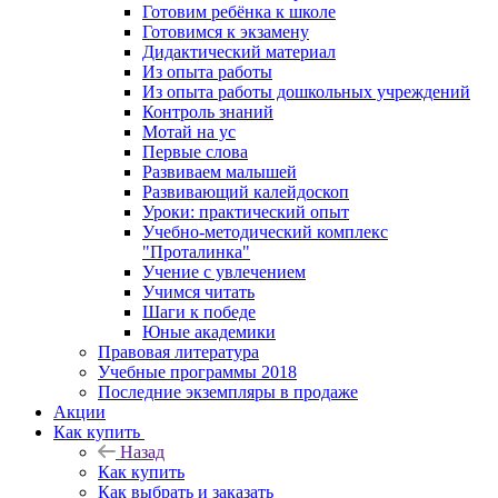
Готовим ребёнка к школе
Готовимся к экзамену
Дидактический материал
Из опыта работы
Из опыта работы дошкольных учреждений
Контроль знаний
Мотай на ус
Первые слова
Развиваем малышей
Развивающий калейдоскоп
Уроки: практический опыт
Учебно-методический комплекс
"Проталинка"
Учение с увлечением
Учимся читать
Шаги к победе
Юные академики
Правовая литература
Учебные программы 2018
Последние экземпляры в продаже
Акции
Как купить
Назад
Как купить
Как выбрать и заказать