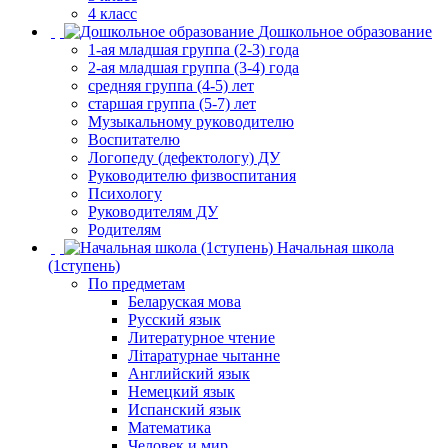
4 класс
Дошкольное образование
1-ая младшая группа (2-3) года
2-ая младшая группа (3-4) года
средняя группа (4-5) лет
старшая группа (5-7) лет
Музыкальному руководителю
Воспитателю
Логопеду (дефектологу) ДУ
Руководителю физвоспитания
Психологу
Руководителям ДУ
Родителям
Начальная школа
(1ступень)
По предметам
Беларуская мова
Русский язык
Литературное чтение
Літаратурнае чытанне
Английский язык
Немецкий язык
Испанский язык
Математика
Человек и мир