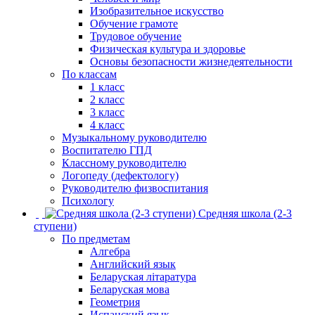
Изобразительное искусство
Обучение грамоте
Трудовое обучение
Физическая культура и здоровье
Основы безопасности жизнедеятельности
По классам
1 класс
2 класс
3 класс
4 класс
Музыкальному руководителю
Воспитателю ГПД
Классному руководителю
Логопеду (дефектологу)
Руководителю физвоспитания
Психологу
Средняя школа (2-3
ступени)
По предметам
Алгебра
Английский язык
Беларуская літаратура
Беларуская мова
Геометрия
Испанский язык