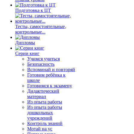
Подготовка к ЦТ
Тесты, самостоятельные,
контрольные...
Дипломы
Серии книг
Учимся учиться
Безопасность
Вспоминай и повторяй
Готовим ребёнка к
школе
Готовимся к экзамену
Дидактический
материал
Из опыта работы
Из опыта работы
дошкольных
учреждений
Контроль знаний
Мотай на ус