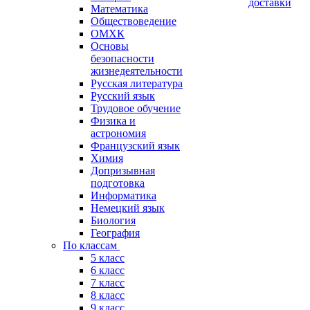
доставки
Математика
Обществоведение
ОМХК
Основы
безопасности
жизнедеятельности
Русская литература
Русский язык
Трудовое обучение
Физика и
астрономия
Французский язык
Химия
Допризывная
подготовка
Информатика
Немецкий язык
Биология
География
По классам
5 класс
6 класс
7 класс
8 класс
9 класс