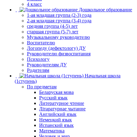
4 класс
Дошкольное образование
1-ая младшая группа (2-3) года
2-ая младшая группа (3-4) года
средняя группа (4-5) лет
старшая группа (5-7) лет
Музыкальному руководителю
Воспитателю
Логопеду (дефектологу) ДУ
Руководителю физвоспитания
Психологу
Руководителям ДУ
Родителям
Начальная школа
(1ступень)
По предметам
Беларуская мова
Русский язык
Литературное чтение
Літаратурнае чытанне
Английский язык
Немецкий язык
Испанский язык
Математика
Человек и мир