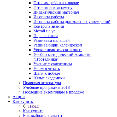
Готовим ребёнка к школе
Готовимся к экзамену
Дидактический материал
Из опыта работы
Из опыта работы дошкольных учреждений
Контроль знаний
Мотай на ус
Первые слова
Развиваем малышей
Развивающий калейдоскоп
Уроки: практический опыт
Учебно-методический комплекс
"Проталинка"
Учение с увлечением
Учимся читать
Шаги к победе
Юные академики
Правовая литература
Учебные программы 2018
Последние экземпляры в продаже
Акции
Как купить
Назад
Как купить
Как выбрать и заказать