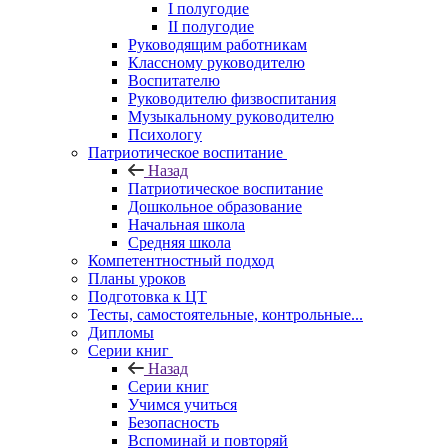
I полугодие
II полугодие
Руководящим работникам
Классному руководителю
Воспитателю
Руководителю физвоспитания
Музыкальному руководителю
Психологу
Патриотическое воспитание
Назад
Патриотическое воспитание
Дошкольное образование
Начальная школа
Средняя школа
Компетентностный подход
Планы уроков
Подготовка к ЦТ
Тесты, самостоятельные, контрольные...
Дипломы
Серии книг
Назад
Серии книг
Учимся учиться
Безопасность
Вспоминай и повторяй