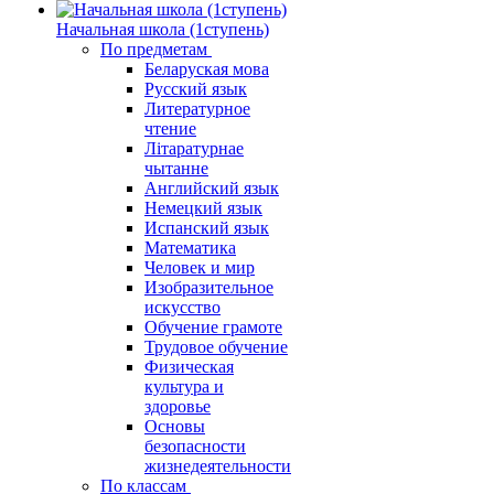
Начальная школа (1ступень)
По предметам
Беларуская мова
Русский язык
Литературное
чтение
Літаратурнае
чытанне
Английский язык
Немецкий язык
Испанский язык
Математика
Человек и мир
Изобразительное
искусство
Обучение грамоте
Трудовое обучение
Физическая
культура и
здоровье
Основы
безопасности
жизнедеятельности
По классам