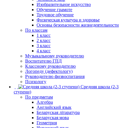
Изобразительное искусство
Обучение грамоте
Трудовое обучение
Физическая культура и здоровье
Основы безопасности жизнедеятельности
По классам
1 класс
2 класс
3 класс
4 класс
Музыкальному руководителю
Воспитателю ГПД
Классному руководителю
Логопеду (дефектологу)
Руководителю физвоспитания
Психологу
Средняя школа (2-3
ступени)
По предметам
Алгебра
Английский язык
Беларуская літаратура
Беларуская мова
Геометрия
Испанский язык