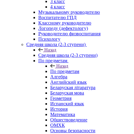
3 класс
4 класс
Музыкальному руководителю
Воспитателю ГПД
Классному руководителю
Логопеду (дефектологу)
Руководителю физвоспитания
Психологу
Средняя школа (2-3 ступени)
Назад
Средняя школа (2-3 ступени)
По предметам
Назад
По предметам
Алгебра
Английский язык
Беларуская літаратура
Беларуская мова
Геометрия
Испанский язык
История
Математика
Обществоведение
ОМХК
Основы безопасности