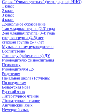
Серия "Учимся учиться" (тетради, гриф НИО)
1 класс
2 класс
3 класс
4 класс
Дошкольное образование
1-ая младшая группа (2-3) года
2-ая младшая группа (3-4) года
средняя группа (4-5) лет
старшая группа (5-7) лет
Музыкальному руководителю
Воспитателю
Логопеду (дефектологу) ДУ
Руководителю физвоспитания
Психологу
Руководителям ДУ
Родителям
Начальная школа (1ступень)
По предметам
Беларуская мова
Русский язык
Литературное чтение
Літаратурнае чытанне
Английский язык
Немецкий язык