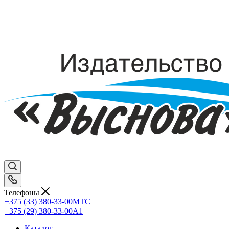
Телефоны
+375 (33) 380-33-00
МТС
+375 (29) 380-33-00
А1
Каталог