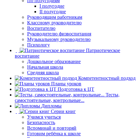
По полугодиям
I полугодие
II полугодие
Руководящим работникам
Классному руководителю
Воспитателю
Руководителю физвоспитания
Музыкальному руководителю
Психологу
Патриотическое
воспитание
Дошкольное образование
Начальная школа
Средняя школа
Компетентностный подход
Планы уроков
Подготовка к ЦТ
Тесты,
самостоятельные, контрольные...
Дипломы
Серии книг
Учимся учиться
Безопасность
Вспоминай и повторяй
Готовим ребёнка к школе