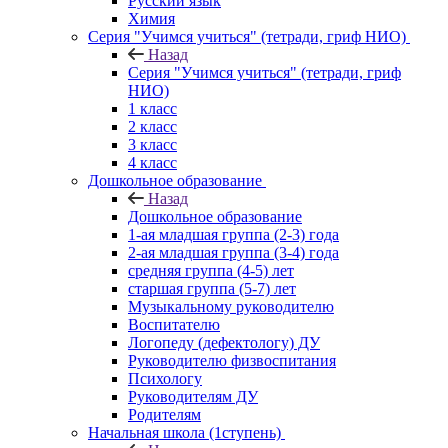
Русский язык
Химия
Серия "Учимся учиться" (тетради, гриф НИО)
Назад
Серия "Учимся учиться" (тетради, гриф
НИО)
1 класс
2 класс
3 класс
4 класс
Дошкольное образование
Назад
Дошкольное образование
1-ая младшая группа (2-3) года
2-ая младшая группа (3-4) года
средняя группа (4-5) лет
старшая группа (5-7) лет
Музыкальному руководителю
Воспитателю
Логопеду (дефектологу) ДУ
Руководителю физвоспитания
Психологу
Руководителям ДУ
Родителям
Начальная школа (1ступень)