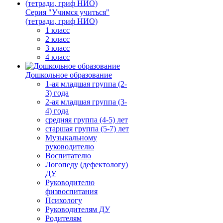
Серия "Учимся учиться"
(тетради, гриф НИО)
1 класс
2 класс
3 класс
4 класс
Дошкольное образование
1-ая младшая группа (2-
3) года
2-ая младшая группа (3-
4) года
средняя группа (4-5) лет
старшая группа (5-7) лет
Музыкальному
руководителю
Воспитателю
Логопеду (дефектологу)
ДУ
Руководителю
физвоспитания
Психологу
Руководителям ДУ
Родителям