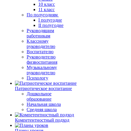
10 класс
11 класс
По полугодиям
I полугодие
II полугодие
Руководящим
работникам
Классному
руководителю
Воспитателю
Руководителю
физвоспитания
Музыкальному
руководителю
Психологу
Патриотическое воспитание
Дошкольное
образование
Начальная школа
Средняя школа
Компетентностный подход
Планы уроков