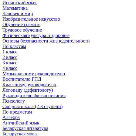
Испанский язык
Математика
Человек и мир
Изобразительное искусство
Обучение грамоте
Трудовое обучение
Физическая культура и здоровье
Основы безопасности жизнедеятельности
По классам
1 класс
2 класс
3 класс
4 класс
Музыкальному руководителю
Воспитателю ГПД
Классному руководителю
Логопеду (дефектологу)
Руководителю физвоспитания
Психологу
Средняя школа (2-3 ступени)
По предметам
Алгебра
Английский язык
Беларуская літаратура
Беларуская мова