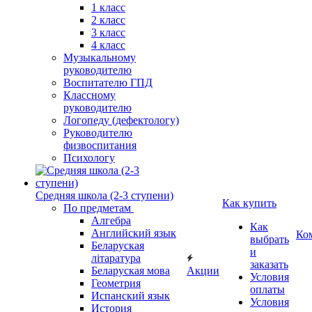
1 класс
2 класс
3 класс
4 класс
Музыкальному
руководителю
Воспитателю ГПД
Классному
руководителю
Логопеду (дефектологу)
Руководителю
физвоспитания
Психологу
Средняя школа (2-3 ступени)
Как купить
По предметам
Алгебра
Как
Английский язык
Ко
выбрать
Беларуская
и
літаратура
заказать
Беларуская мова
Акции
Условия
Геометрия
оплаты
Испанский язык
Условия
История