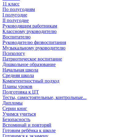
11 класс
По полугодиям
I полугодие
II полугодие
Руководящим работникам
Классному руководителю
Воспитателю
Руководителю физвоспитания
Музыкальному руководителю
Психологу
Патриотическое воспитание
Дошкольное образование
Начальная школа
Средняя школа
Компетентностный подход
Планы уроков
Подготовка к ЦТ
Тесты, самостоятельные, контрольные...
Дипломы
Серии книг
Учимся учиться
Безопасность
Вспоминай и повторяй
Готовим ребёнка к школе
Готовимся к экзамену