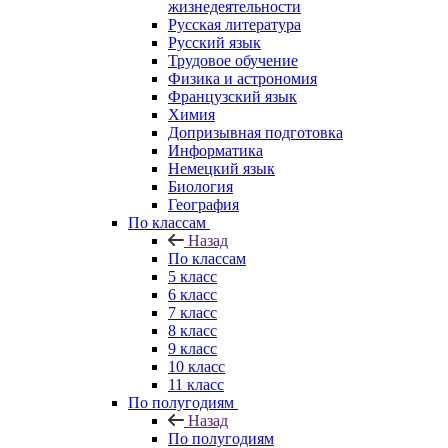
жизнедеятельности
Русская литература
Русский язык
Трудовое обучение
Физика и астрономия
Французский язык
Химия
Допризывная подготовка
Информатика
Немецкий язык
Биология
География
По классам
Назад
По классам
5 класс
6 класс
7 класс
8 класс
9 класс
10 класс
11 класс
По полугодиям
Назад
По полугодиям