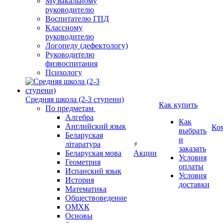
Музыкальному
руководителю
Воспитателю ГПД
Классному
руководителю
Логопеду (дефектологу)
Руководителю
физвоспитания
Психологу
Средняя школа (2-3 ступени)
Как купить
По предметам
Алгебра
Как
Английский язык
Ко
выбрать
Беларуская
и
літаратура
заказать
Беларуская мова
Акции
Условия
Геометрия
оплаты
Испанский язык
Условия
История
доставки
Математика
Обществоведение
ОМХК
Основы