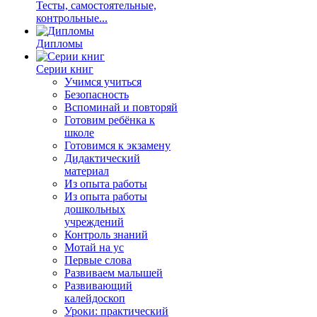
Тесты, самостоятельные,
контрольные...
Дипломы
Серии книг
Учимся учиться
Безопасность
Вспоминай и повторяй
Готовим ребёнка к
школе
Готовимся к экзамену
Дидактический
материал
Из опыта работы
Из опыта работы
дошкольных
учреждений
Контроль знаний
Мотай на ус
Первые слова
Развиваем малышей
Развивающий
калейдоскоп
Уроки: практический