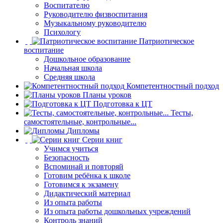
Воспитателю
Руководителю физвоспитания
Музыкальному руководителю
Психологу
Патриотическое
воспитание
Дошкольное образование
Начальная школа
Средняя школа
Компетентностный подход
Планы уроков
Подготовка к ЦТ
Тесты,
самостоятельные, контрольные...
Дипломы
Серии книг
Учимся учиться
Безопасность
Вспоминай и повторяй
Готовим ребёнка к школе
Готовимся к экзамену
Дидактический материал
Из опыта работы
Из опыта работы дошкольных учреждений
Контроль знаний