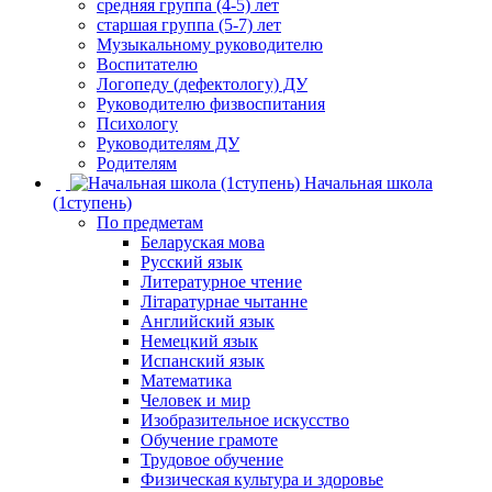
средняя группа (4-5) лет
старшая группа (5-7) лет
Музыкальному руководителю
Воспитателю
Логопеду (дефектологу) ДУ
Руководителю физвоспитания
Психологу
Руководителям ДУ
Родителям
Начальная школа
(1ступень)
По предметам
Беларуская мова
Русский язык
Литературное чтение
Літаратурнае чытанне
Английский язык
Немецкий язык
Испанский язык
Математика
Человек и мир
Изобразительное искусство
Обучение грамоте
Трудовое обучение
Физическая культура и здоровье