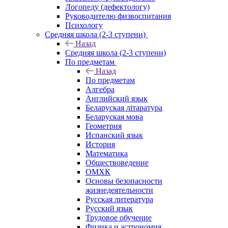
Логопеду (дефектологу)
Руководителю физвоспитания
Психологу
Средняя школа (2-3 ступени)
Назад
Средняя школа (2-3 ступени)
По предметам
Назад
По предметам
Алгебра
Английский язык
Беларуская літаратура
Беларуская мова
Геометрия
Испанский язык
История
Математика
Обществоведение
ОМХК
Основы безопасности
жизнедеятельности
Русская литература
Русский язык
Трудовое обучение
Физика и астрономия