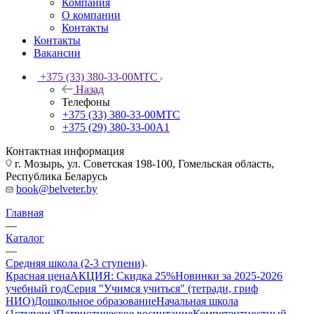
Компания
О компании
Контакты
Контакты
Вакансии
+375 (33) 380-33-00
МТС
Назад
Телефоны
+375 (33) 380-33-00
МТС
+375 (29) 380-33-00
А1
Контактная информация
г. Мозырь, ул. Советская 198-100, Гомельская область,
Республика Беларусь
book@belveter.by
Главная
—
Каталог
—
Средняя школа (2-3 ступени)
Красная цена
АКЦИЯ: Скидка 25%
Новинки за 2025-2026
учебный год
Серия "Учимся учиться" (тетради, гриф
НИО)
Дошкольное образование
Начальная школа
(1ступень)
Патриотическое воспитание
Компетентностный