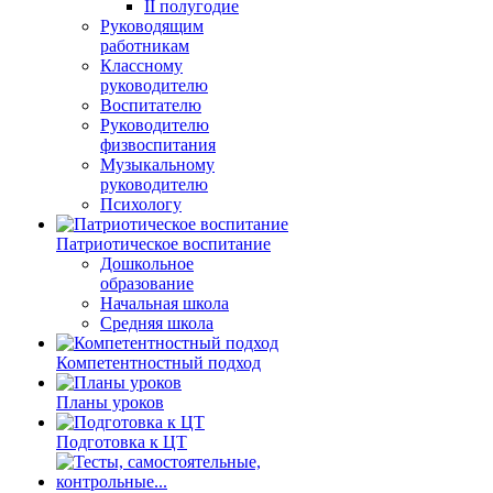
II полугодие
Руководящим
работникам
Классному
руководителю
Воспитателю
Руководителю
физвоспитания
Музыкальному
руководителю
Психологу
Патриотическое воспитание
Дошкольное
образование
Начальная школа
Средняя школа
Компетентностный подход
Планы уроков
Подготовка к ЦТ