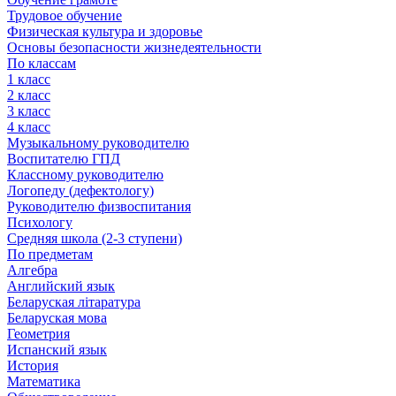
Трудовое обучение
Физическая культура и здоровье
Основы безопасности жизнедеятельности
По классам
1 класс
2 класс
3 класс
4 класс
Музыкальному руководителю
Воспитателю ГПД
Классному руководителю
Логопеду (дефектологу)
Руководителю физвоспитания
Психологу
Средняя школа (2-3 ступени)
По предметам
Алгебра
Английский язык
Беларуская літаратура
Беларуская мова
Геометрия
Испанский язык
История
Математика