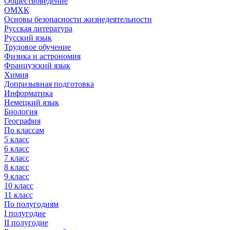
Обществоведение
ОМХК
Основы безопасности жизнедеятельности
Русская литература
Русский язык
Трудовое обучение
Физика и астрономия
Французский язык
Химия
Допризывная подготовка
Информатика
Немецкий язык
Биология
География
По классам
5 класс
6 класс
7 класс
8 класс
9 класс
10 класс
11 класс
По полугодиям
I полугодие
II полугодие