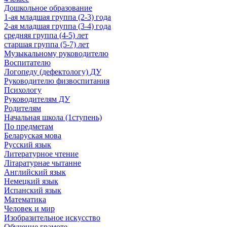
Дошкольное образование
1-ая младшая группа (2-3) года
2-ая младшая группа (3-4) года
средняя группа (4-5) лет
старшая группа (5-7) лет
Музыкальному руководителю
Воспитателю
Логопеду (дефектологу) ДУ
Руководителю физвоспитания
Психологу
Руководителям ДУ
Родителям
Начальная школа (1ступень)
По предметам
Беларуская мова
Русский язык
Литературное чтение
Літаратурнае чытанне
Английский язык
Немецкий язык
Испанский язык
Математика
Человек и мир
Изобразительное искусство
Обучение грамоте