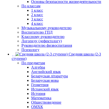
Основы безопасности жизнедеятельности
По классам
1 класс
2 класс
3 класс
4 класс
Музыкальному руководителю
Воспитателю ГПД
Классному руководителю
Логопеду (дефектологу)
Руководителю физвоспитания
Психологу
Средняя школа (2-3
ступени)
По предметам
Алгебра
Английский язык
Беларуская літаратура
Беларуская мова
Геометрия
Испанский язык
История
Математика
Обществоведение
ОМХК