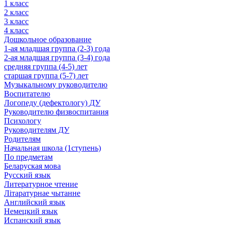
1 класс
2 класс
3 класс
4 класс
Дошкольное образование
1-ая младшая группа (2-3) года
2-ая младшая группа (3-4) года
средняя группа (4-5) лет
старшая группа (5-7) лет
Музыкальному руководителю
Воспитателю
Логопеду (дефектологу) ДУ
Руководителю физвоспитания
Психологу
Руководителям ДУ
Родителям
Начальная школа (1ступень)
По предметам
Беларуская мова
Русский язык
Литературное чтение
Літаратурнае чытанне
Английский язык
Немецкий язык
Испанский язык