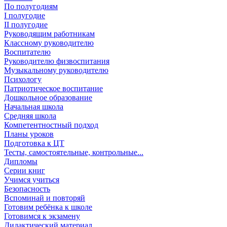
По полугодиям
I полугодие
II полугодие
Руководящим работникам
Классному руководителю
Воспитателю
Руководителю физвоспитания
Музыкальному руководителю
Психологу
Патриотическое воспитание
Дошкольное образование
Начальная школа
Средняя школа
Компетентностный подход
Планы уроков
Подготовка к ЦТ
Тесты, самостоятельные, контрольные...
Дипломы
Серии книг
Учимся учиться
Безопасность
Вспоминай и повторяй
Готовим ребёнка к школе
Готовимся к экзамену
Дидактический материал