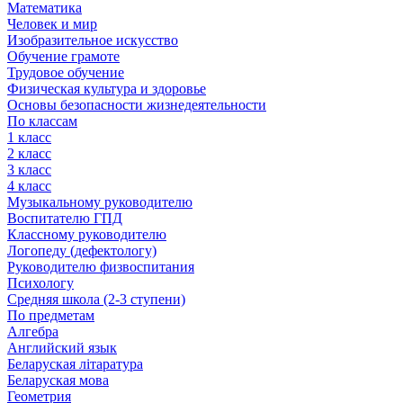
Математика
Человек и мир
Изобразительное искусство
Обучение грамоте
Трудовое обучение
Физическая культура и здоровье
Основы безопасности жизнедеятельности
По классам
1 класс
2 класс
3 класс
4 класс
Музыкальному руководителю
Воспитателю ГПД
Классному руководителю
Логопеду (дефектологу)
Руководителю физвоспитания
Психологу
Средняя школа (2-3 ступени)
По предметам
Алгебра
Английский язык
Беларуская літаратура
Беларуская мова
Геометрия