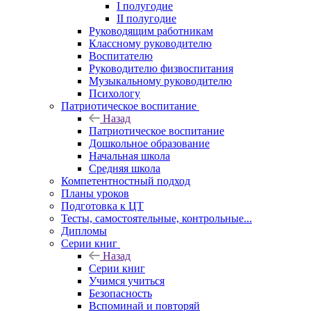
I полугодие
II полугодие
Руководящим работникам
Классному руководителю
Воспитателю
Руководителю физвоспитания
Музыкальному руководителю
Психологу
Патриотическое воспитание
Назад
Патриотическое воспитание
Дошкольное образование
Начальная школа
Средняя школа
Компетентностный подход
Планы уроков
Подготовка к ЦТ
Тесты, самостоятельные, контрольные...
Дипломы
Серии книг
Назад
Серии книг
Учимся учиться
Безопасность
Вспоминай и повторяй