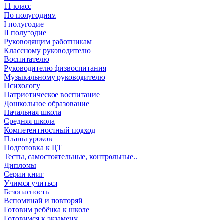
11 класс
По полугодиям
I полугодие
II полугодие
Руководящим работникам
Классному руководителю
Воспитателю
Руководителю физвоспитания
Музыкальному руководителю
Психологу
Патриотическое воспитание
Дошкольное образование
Начальная школа
Средняя школа
Компетентностный подход
Планы уроков
Подготовка к ЦТ
Тесты, самостоятельные, контрольные...
Дипломы
Серии книг
Учимся учиться
Безопасность
Вспоминай и повторяй
Готовим ребёнка к школе
Готовимся к экзамену