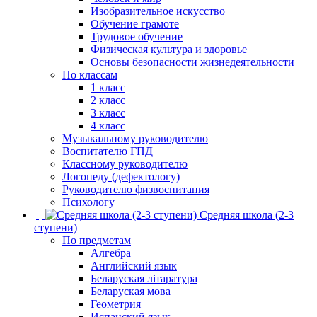
Изобразительное искусство
Обучение грамоте
Трудовое обучение
Физическая культура и здоровье
Основы безопасности жизнедеятельности
По классам
1 класс
2 класс
3 класс
4 класс
Музыкальному руководителю
Воспитателю ГПД
Классному руководителю
Логопеду (дефектологу)
Руководителю физвоспитания
Психологу
Средняя школа (2-3
ступени)
По предметам
Алгебра
Английский язык
Беларуская літаратура
Беларуская мова
Геометрия
Испанский язык