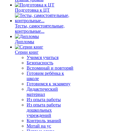
Подготовка к ЦТ
Тесты, самостоятельные,
контрольные...
Дипломы
Серии книг
Учимся учиться
Безопасность
Вспоминай и повторяй
Готовим ребёнка к
школе
Готовимся к экзамену
Дидактический
материал
Из опыта работы
Из опыта работы
дошкольных
учреждений
Контроль знаний
Мотай на ус