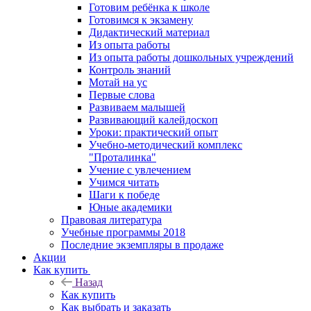
Готовим ребёнка к школе
Готовимся к экзамену
Дидактический материал
Из опыта работы
Из опыта работы дошкольных учреждений
Контроль знаний
Мотай на ус
Первые слова
Развиваем малышей
Развивающий калейдоскоп
Уроки: практический опыт
Учебно-методический комплекс
"Проталинка"
Учение с увлечением
Учимся читать
Шаги к победе
Юные академики
Правовая литература
Учебные программы 2018
Последние экземпляры в продаже
Акции
Как купить
Назад
Как купить
Как выбрать и заказать