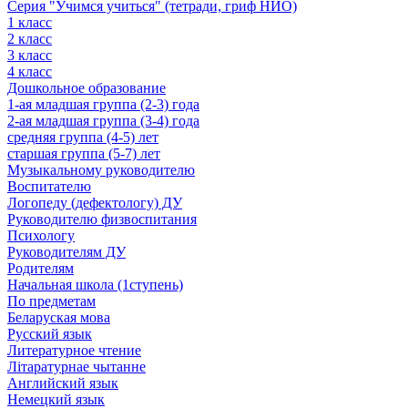
Серия "Учимся учиться" (тетради, гриф НИО)
1 класс
2 класс
3 класс
4 класс
Дошкольное образование
1-ая младшая группа (2-3) года
2-ая младшая группа (3-4) года
средняя группа (4-5) лет
старшая группа (5-7) лет
Музыкальному руководителю
Воспитателю
Логопеду (дефектологу) ДУ
Руководителю физвоспитания
Психологу
Руководителям ДУ
Родителям
Начальная школа (1ступень)
По предметам
Беларуская мова
Русский язык
Литературное чтение
Літаратурнае чытанне
Английский язык
Немецкий язык