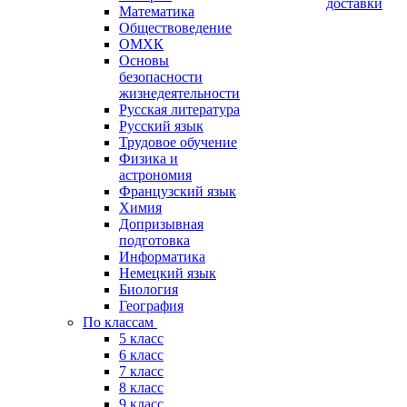
доставки
Математика
Обществоведение
ОМХК
Основы
безопасности
жизнедеятельности
Русская литература
Русский язык
Трудовое обучение
Физика и
астрономия
Французский язык
Химия
Допризывная
подготовка
Информатика
Немецкий язык
Биология
География
По классам
5 класс
6 класс
7 класс
8 класс
9 класс