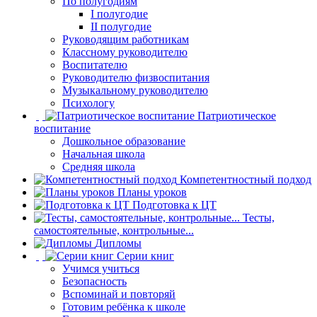
По полугодиям
I полугодие
II полугодие
Руководящим работникам
Классному руководителю
Воспитателю
Руководителю физвоспитания
Музыкальному руководителю
Психологу
Патриотическое
воспитание
Дошкольное образование
Начальная школа
Средняя школа
Компетентностный подход
Планы уроков
Подготовка к ЦТ
Тесты,
самостоятельные, контрольные...
Дипломы
Серии книг
Учимся учиться
Безопасность
Вспоминай и повторяй
Готовим ребёнка к школе