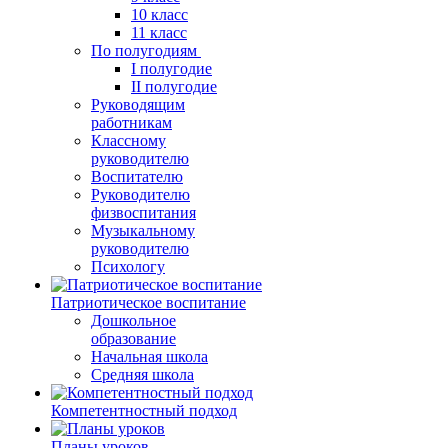
10 класс
11 класс
По полугодиям
I полугодие
II полугодие
Руководящим
работникам
Классному
руководителю
Воспитателю
Руководителю
физвоспитания
Музыкальному
руководителю
Психологу
Патриотическое воспитание
Дошкольное
образование
Начальная школа
Средняя школа
Компетентностный подход
Планы уроков