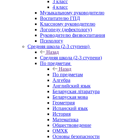
3 класс
4 класс
Музыкальному руководителю
Воспитателю ГПД
Классному руководителю
Логопеду (дефектологу)
Руководителю физвоспитания
Психологу
Средняя школа (2-3 ступени)
Назад
Средняя школа (2-3 ступени)
По предметам
Назад
По предметам
Алгебра
Английский язык
Беларуская літаратура
Беларуская мова
Геометрия
Испанский язык
История
Математика
Обществоведение
ОМХК
Основы безопасности