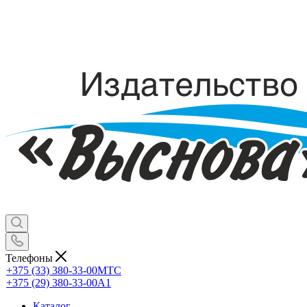
Телефоны
+375 (33) 380-33-00
МТС
+375 (29) 380-33-00
А1
Каталог