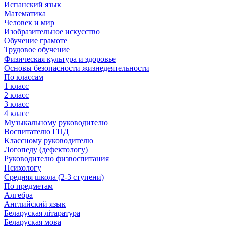
Испанский язык
Математика
Человек и мир
Изобразительное искусство
Обучение грамоте
Трудовое обучение
Физическая культура и здоровье
Основы безопасности жизнедеятельности
По классам
1 класс
2 класс
3 класс
4 класс
Музыкальному руководителю
Воспитателю ГПД
Классному руководителю
Логопеду (дефектологу)
Руководителю физвоспитания
Психологу
Средняя школа (2-3 ступени)
По предметам
Алгебра
Английский язык
Беларуская літаратура
Беларуская мова