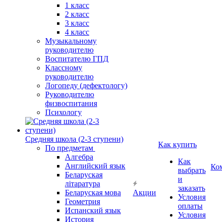
1 класс
2 класс
3 класс
4 класс
Музыкальному
руководителю
Воспитателю ГПД
Классному
руководителю
Логопеду (дефектологу)
Руководителю
физвоспитания
Психологу
Средняя школа (2-3 ступени)
Как купить
По предметам
Алгебра
Как
Английский язык
Ко
выбрать
Беларуская
и
літаратура
заказать
Беларуская мова
Акции
Условия
Геометрия
оплаты
Испанский язык
Условия
История