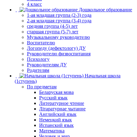
4 класс
Дошкольное образование
1-ая младшая группа (2-3) года
2-ая младшая группа (3-4) года
средняя группа (4-5) лет
старшая группа (5-7) лет
Музыкальному руководителю
Воспитателю
Логопеду (дефектологу) ДУ
Руководителю физвоспитания
Психологу
Руководителям ДУ
Родителям
Начальная школа
(1ступень)
По предметам
Беларуская мова
Русский язык
Литературное чтение
Літаратурнае чытанне
Английский язык
Немецкий язык
Испанский язык
Математика
Человек и мир