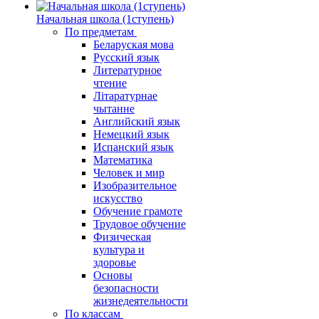
Начальная школа (1ступень)
По предметам
Беларуская мова
Русский язык
Литературное
чтение
Літаратурнае
чытанне
Английский язык
Немецкий язык
Испанский язык
Математика
Человек и мир
Изобразительное
искусство
Обучение грамоте
Трудовое обучение
Физическая
культура и
здоровье
Основы
безопасности
жизнедеятельности
По классам