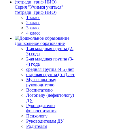
Серия "Учимся учиться"
(тетради, гриф НИО)
1 класс
2 класс
3 класс
4 класс
Дошкольное образование
1-ая младшая группа (2-
3) года
2-ая младшая группа (3-
4) года
средняя группа (4-5) лет
старшая группа (5-7) лет
Музыкальному
руководителю
Воспитателю
Логопеду (дефектологу)
ДУ
Руководителю
физвоспитания
Психологу
Руководителям ДУ
Родителям