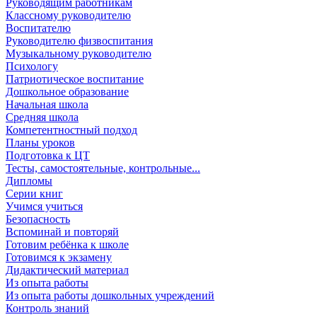
Руководящим работникам
Классному руководителю
Воспитателю
Руководителю физвоспитания
Музыкальному руководителю
Психологу
Патриотическое воспитание
Дошкольное образование
Начальная школа
Средняя школа
Компетентностный подход
Планы уроков
Подготовка к ЦТ
Тесты, самостоятельные, контрольные...
Дипломы
Серии книг
Учимся учиться
Безопасность
Вспоминай и повторяй
Готовим ребёнка к школе
Готовимся к экзамену
Дидактический материал
Из опыта работы
Из опыта работы дошкольных учреждений
Контроль знаний