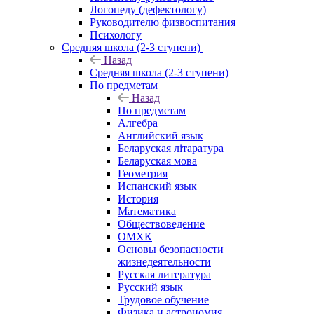
Логопеду (дефектологу)
Руководителю физвоспитания
Психологу
Средняя школа (2-3 ступени)
Назад
Средняя школа (2-3 ступени)
По предметам
Назад
По предметам
Алгебра
Английский язык
Беларуская літаратура
Беларуская мова
Геометрия
Испанский язык
История
Математика
Обществоведение
ОМХК
Основы безопасности
жизнедеятельности
Русская литература
Русский язык
Трудовое обучение
Физика и астрономия