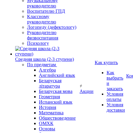
Музыкальному
руководителю
Воспитателю ГПД
Классному
руководителю
Логопеду (дефектологу)
Руководителю
физвоспитания
Психологу
Средняя школа (2-3 ступени)
Как купить
По предметам
Алгебра
Как
Английский язык
Ко
выбрать
Беларуская
и
літаратура
заказать
Беларуская мова
Акции
Условия
Геометрия
оплаты
Испанский язык
Условия
История
доставки
Математика
Обществоведение
ОМХК
Основы