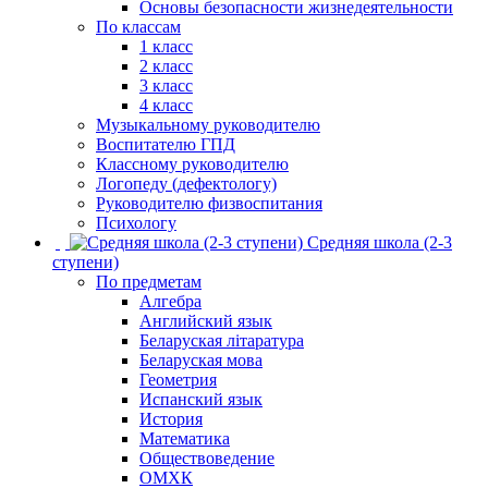
Основы безопасности жизнедеятельности
По классам
1 класс
2 класс
3 класс
4 класс
Музыкальному руководителю
Воспитателю ГПД
Классному руководителю
Логопеду (дефектологу)
Руководителю физвоспитания
Психологу
Средняя школа (2-3
ступени)
По предметам
Алгебра
Английский язык
Беларуская літаратура
Беларуская мова
Геометрия
Испанский язык
История
Математика
Обществоведение
ОМХК