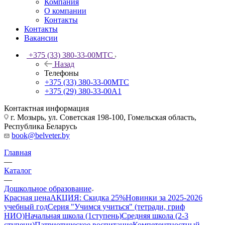
Компания
О компании
Контакты
Контакты
Вакансии
+375 (33) 380-33-00
МТС
Назад
Телефоны
+375 (33) 380-33-00
МТС
+375 (29) 380-33-00
А1
Контактная информация
г. Мозырь, ул. Советская 198-100, Гомельская область,
Республика Беларусь
book@belveter.by
Главная
—
Каталог
—
Дошкольное образование
Красная цена
АКЦИЯ: Скидка 25%
Новинки за 2025-2026
учебный год
Серия "Учимся учиться" (тетради, гриф
НИО)
Начальная школа (1ступень)
Средняя школа (2-3
ступени)
Патриотическое воспитание
Компетентностный