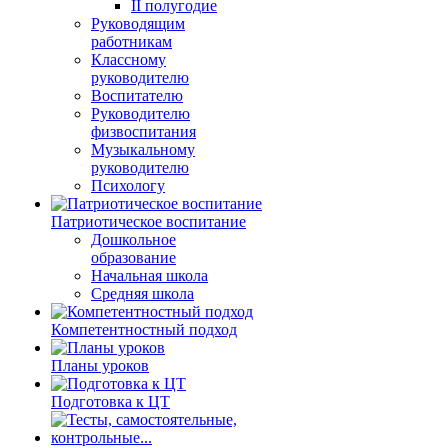
II полугодие
Руководящим
работникам
Классному
руководителю
Воспитателю
Руководителю
физвоспитания
Музыкальному
руководителю
Психологу
Патриотическое воспитание
Дошкольное
образование
Начальная школа
Средняя школа
Компетентностный подход
Планы уроков
Подготовка к ЦТ