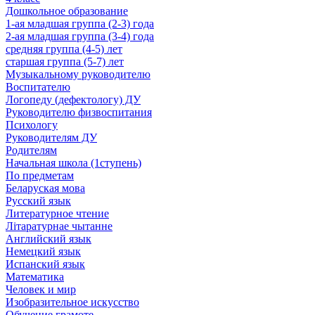
Дошкольное образование
1-ая младшая группа (2-3) года
2-ая младшая группа (3-4) года
средняя группа (4-5) лет
старшая группа (5-7) лет
Музыкальному руководителю
Воспитателю
Логопеду (дефектологу) ДУ
Руководителю физвоспитания
Психологу
Руководителям ДУ
Родителям
Начальная школа (1ступень)
По предметам
Беларуская мова
Русский язык
Литературное чтение
Літаратурнае чытанне
Английский язык
Немецкий язык
Испанский язык
Математика
Человек и мир
Изобразительное искусство
Обучение грамоте