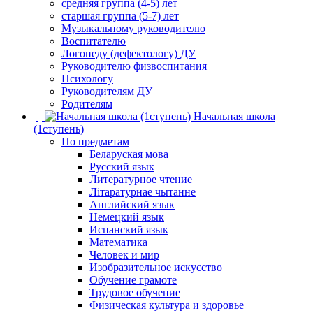
средняя группа (4-5) лет
старшая группа (5-7) лет
Музыкальному руководителю
Воспитателю
Логопеду (дефектологу) ДУ
Руководителю физвоспитания
Психологу
Руководителям ДУ
Родителям
Начальная школа
(1ступень)
По предметам
Беларуская мова
Русский язык
Литературное чтение
Літаратурнае чытанне
Английский язык
Немецкий язык
Испанский язык
Математика
Человек и мир
Изобразительное искусство
Обучение грамоте
Трудовое обучение
Физическая культура и здоровье