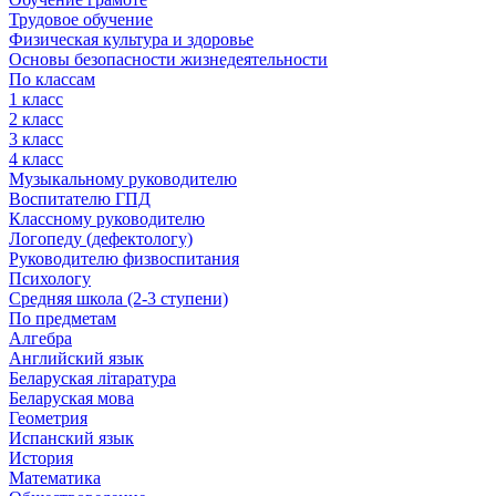
Трудовое обучение
Физическая культура и здоровье
Основы безопасности жизнедеятельности
По классам
1 класс
2 класс
3 класс
4 класс
Музыкальному руководителю
Воспитателю ГПД
Классному руководителю
Логопеду (дефектологу)
Руководителю физвоспитания
Психологу
Средняя школа (2-3 ступени)
По предметам
Алгебра
Английский язык
Беларуская літаратура
Беларуская мова
Геометрия
Испанский язык
История
Математика