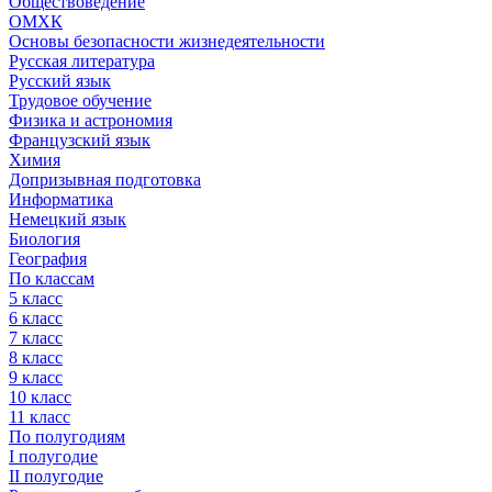
Обществоведение
ОМХК
Основы безопасности жизнедеятельности
Русская литература
Русский язык
Трудовое обучение
Физика и астрономия
Французский язык
Химия
Допризывная подготовка
Информатика
Немецкий язык
Биология
География
По классам
5 класс
6 класс
7 класс
8 класс
9 класс
10 класс
11 класс
По полугодиям
I полугодие
II полугодие