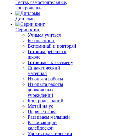
Тесты, самостоятельные,
контрольные...
Дипломы
Серии книг
Учимся учиться
Безопасность
Вспоминай и повторяй
Готовим ребёнка к
школе
Готовимся к экзамену
Дидактический
материал
Из опыта работы
Из опыта работы
дошкольных
учреждений
Контроль знаний
Мотай на ус
Первые слова
Развиваем малышей
Развивающий
калейдоскоп
Уроки: практический