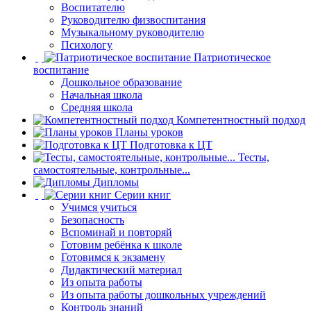
Воспитателю
Руководителю физвоспитания
Музыкальному руководителю
Психологу
Патриотическое
воспитание
Дошкольное образование
Начальная школа
Средняя школа
Компетентностный подход
Планы уроков
Подготовка к ЦТ
Тесты,
самостоятельные, контрольные...
Дипломы
Серии книг
Учимся учиться
Безопасность
Вспоминай и повторяй
Готовим ребёнка к школе
Готовимся к экзамену
Дидактический материал
Из опыта работы
Из опыта работы дошкольных учреждений
Контроль знаний