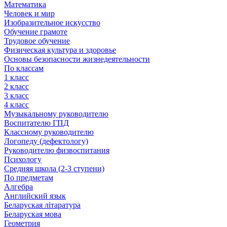
Математика
Человек и мир
Изобразительное искусство
Обучение грамоте
Трудовое обучение
Физическая культура и здоровье
Основы безопасности жизнедеятельности
По классам
1 класс
2 класс
3 класс
4 класс
Музыкальному руководителю
Воспитателю ГПД
Классному руководителю
Логопеду (дефектологу)
Руководителю физвоспитания
Психологу
Средняя школа (2-3 ступени)
По предметам
Алгебра
Английский язык
Беларуская літаратура
Беларуская мова
Геометрия