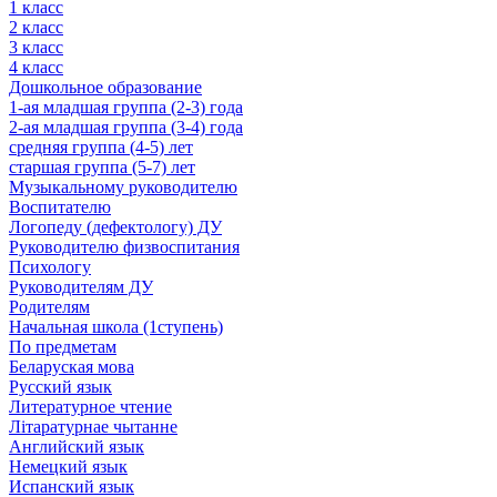
1 класс
2 класс
3 класс
4 класс
Дошкольное образование
1-ая младшая группа (2-3) года
2-ая младшая группа (3-4) года
средняя группа (4-5) лет
старшая группа (5-7) лет
Музыкальному руководителю
Воспитателю
Логопеду (дефектологу) ДУ
Руководителю физвоспитания
Психологу
Руководителям ДУ
Родителям
Начальная школа (1ступень)
По предметам
Беларуская мова
Русский язык
Литературное чтение
Літаратурнае чытанне
Английский язык
Немецкий язык
Испанский язык