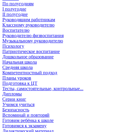
По полугодиям
I полугодие
II полугодие
Руководящим работникам
Классному руководителю
Воспитателю
Руководителю физвоспитания
Музыкальному руководителю
Психологу
Патриотическое воспитание
Дошкольное образование
Начальная школа
Средняя школа
Компетентностный подход
Планы уроков
Подготовка к ЦТ
Тесты, самостоятельные, контрольные...
Дипломы
Серии книг
Учимся учиться
Безопасность
Вспоминай и повторяй
Готовим ребёнка к школе
Готовимся к экзамену
Дидактический материал