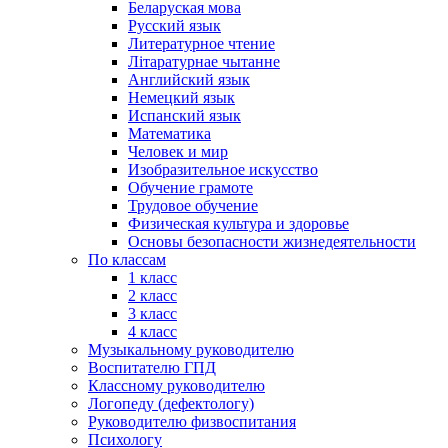
Беларуская мова
Русский язык
Литературное чтение
Літаратурнае чытанне
Английский язык
Немецкий язык
Испанский язык
Математика
Человек и мир
Изобразительное искусство
Обучение грамоте
Трудовое обучение
Физическая культура и здоровье
Основы безопасности жизнедеятельности
По классам
1 класс
2 класс
3 класс
4 класс
Музыкальному руководителю
Воспитателю ГПД
Классному руководителю
Логопеду (дефектологу)
Руководителю физвоспитания
Психологу