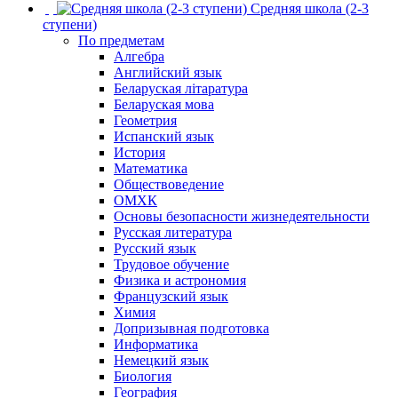
Средняя школа (2-3
ступени)
По предметам
Алгебра
Английский язык
Беларуская літаратура
Беларуская мова
Геометрия
Испанский язык
История
Математика
Обществоведение
ОМХК
Основы безопасности жизнедеятельности
Русская литература
Русский язык
Трудовое обучение
Физика и астрономия
Французский язык
Химия
Допризывная подготовка
Информатика
Немецкий язык
Биология
География