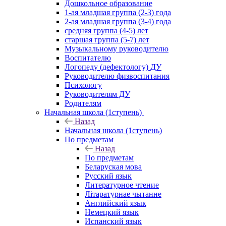
Дошкольное образование
1-ая младшая группа (2-3) года
2-ая младшая группа (3-4) года
средняя группа (4-5) лет
старшая группа (5-7) лет
Музыкальному руководителю
Воспитателю
Логопеду (дефектологу) ДУ
Руководителю физвоспитания
Психологу
Руководителям ДУ
Родителям
Начальная школа (1ступень)
Назад
Начальная школа (1ступень)
По предметам
Назад
По предметам
Беларуская мова
Русский язык
Литературное чтение
Літаратурнае чытанне
Английский язык
Немецкий язык
Испанский язык