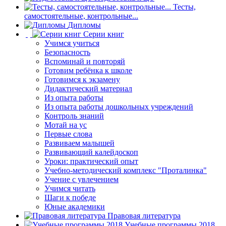
Тесты,
самостоятельные, контрольные...
Дипломы
Серии книг
Учимся учиться
Безопасность
Вспоминай и повторяй
Готовим ребёнка к школе
Готовимся к экзамену
Дидактический материал
Из опыта работы
Из опыта работы дошкольных учреждений
Контроль знаний
Мотай на ус
Первые слова
Развиваем малышей
Развивающий калейдоскоп
Уроки: практический опыт
Учебно-методический комплекс "Проталинка"
Учение с увлечением
Учимся читать
Шаги к победе
Юные академики
Правовая литература
Учебные программы 2018