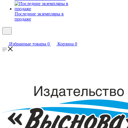
Последние экземпляры в
продаже
Избранные товары
0
Корзина
0