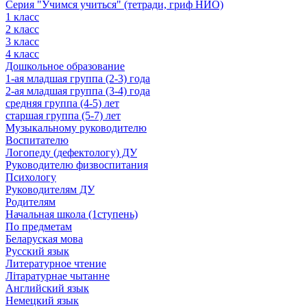
Серия "Учимся учиться" (тетради, гриф НИО)
1 класс
2 класс
3 класс
4 класс
Дошкольное образование
1-ая младшая группа (2-3) года
2-ая младшая группа (3-4) года
средняя группа (4-5) лет
старшая группа (5-7) лет
Музыкальному руководителю
Воспитателю
Логопеду (дефектологу) ДУ
Руководителю физвоспитания
Психологу
Руководителям ДУ
Родителям
Начальная школа (1ступень)
По предметам
Беларуская мова
Русский язык
Литературное чтение
Літаратурнае чытанне
Английский язык
Немецкий язык