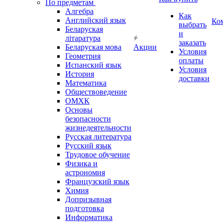
По предметам
Алгебра
Как
Английский язык
Ко
выбрать
Беларуская
и
літаратура
заказать
Беларуская мова
Акции
Условия
Геометрия
оплаты
Испанский язык
Условия
История
доставки
Математика
Обществоведение
ОМХК
Основы
безопасности
жизнедеятельности
Русская литература
Русский язык
Трудовое обучение
Физика и
астрономия
Французский язык
Химия
Допризывная
подготовка
Информатика