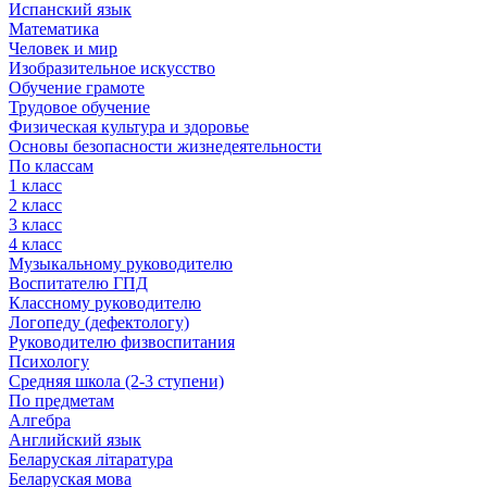
Испанский язык
Математика
Человек и мир
Изобразительное искусство
Обучение грамоте
Трудовое обучение
Физическая культура и здоровье
Основы безопасности жизнедеятельности
По классам
1 класс
2 класс
3 класс
4 класс
Музыкальному руководителю
Воспитателю ГПД
Классному руководителю
Логопеду (дефектологу)
Руководителю физвоспитания
Психологу
Средняя школа (2-3 ступени)
По предметам
Алгебра
Английский язык
Беларуская літаратура
Беларуская мова