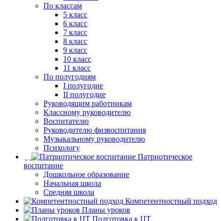
По классам
5 класс
6 класс
7 класс
8 класс
9 класс
10 класс
11 класс
По полугодиям
I полугодие
II полугодие
Руководящим работникам
Классному руководителю
Воспитателю
Руководителю физвоспитания
Музыкальному руководителю
Психологу
Патриотическое
воспитание
Дошкольное образование
Начальная школа
Средняя школа
Компетентностный подход
Планы уроков
Подготовка к ЦТ