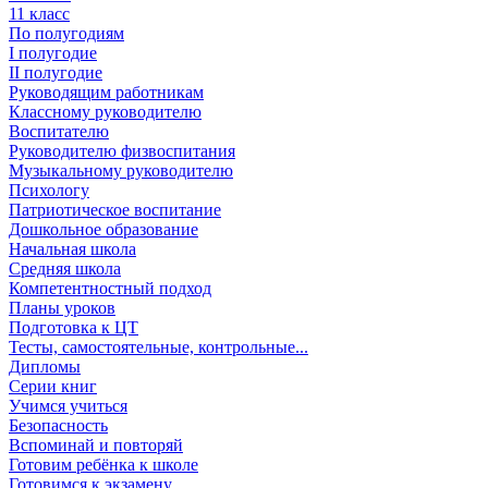
11 класс
По полугодиям
I полугодие
II полугодие
Руководящим работникам
Классному руководителю
Воспитателю
Руководителю физвоспитания
Музыкальному руководителю
Психологу
Патриотическое воспитание
Дошкольное образование
Начальная школа
Средняя школа
Компетентностный подход
Планы уроков
Подготовка к ЦТ
Тесты, самостоятельные, контрольные...
Дипломы
Серии книг
Учимся учиться
Безопасность
Вспоминай и повторяй
Готовим ребёнка к школе
Готовимся к экзамену