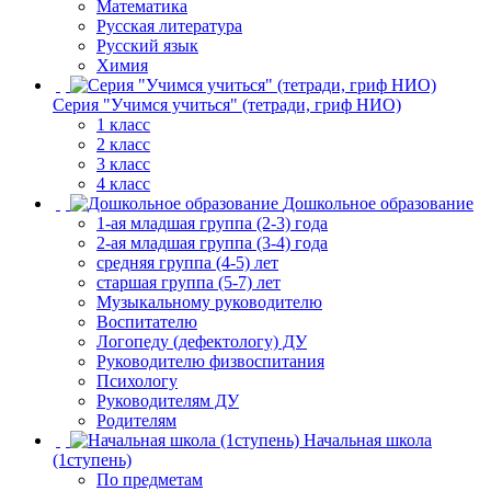
Математика
Русская литература
Русский язык
Химия
Серия "Учимся учиться" (тетради, гриф НИО)
1 класс
2 класс
3 класс
4 класс
Дошкольное образование
1-ая младшая группа (2-3) года
2-ая младшая группа (3-4) года
средняя группа (4-5) лет
старшая группа (5-7) лет
Музыкальному руководителю
Воспитателю
Логопеду (дефектологу) ДУ
Руководителю физвоспитания
Психологу
Руководителям ДУ
Родителям
Начальная школа
(1ступень)
По предметам