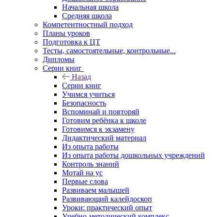
Начальная школа
Средняя школа
Компетентностный подход
Планы уроков
Подготовка к ЦТ
Тесты, самостоятельные, контрольные...
Дипломы
Серии книг
Назад
Серии книг
Учимся учиться
Безопасность
Вспоминай и повторяй
Готовим ребёнка к школе
Готовимся к экзамену
Дидактический материал
Из опыта работы
Из опыта работы дошкольных учреждений
Контроль знаний
Мотай на ус
Первые слова
Развиваем малышей
Развивающий калейдоскоп
Уроки: практический опыт
Учебно-методический комплекс