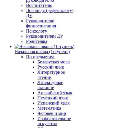
руководителю
Воспитателю
Логопеду (дефектологу)
ДУ
Руководителю
физвоспитания
Психологу
Руководителям ДУ
Родителям
Начальная школа (1ступень)
По предметам
Беларуская мова
Русский язык
Литературное
чтение
Літаратурнае
чытанне
Английский язык
Немецкий язык
Испанский язык
Математика
Человек и мир
Изобразительное
искусство