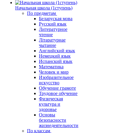
Начальная школа (1ступень)
По предметам
Беларуская мова
Русский язык
Литературное
чтение
Літаратурнае
чытанне
Английский язык
Немецкий язык
Испанский язык
Математика
Человек и мир
Изобразительное
искусство
Обучение грамоте
Трудовое обучение
Физическая
культура и
здоровье
Основы
безопасности
жизнедеятельности
По классам