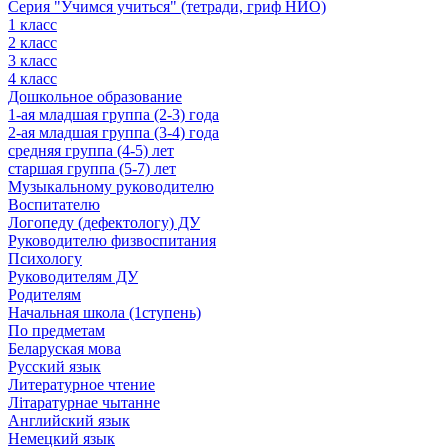
Серия "Учимся учиться" (тетради, гриф НИО)
1 класс
2 класс
3 класс
4 класс
Дошкольное образование
1-ая младшая группа (2-3) года
2-ая младшая группа (3-4) года
средняя группа (4-5) лет
старшая группа (5-7) лет
Музыкальному руководителю
Воспитателю
Логопеду (дефектологу) ДУ
Руководителю физвоспитания
Психологу
Руководителям ДУ
Родителям
Начальная школа (1ступень)
По предметам
Беларуская мова
Русский язык
Литературное чтение
Літаратурнае чытанне
Английский язык
Немецкий язык