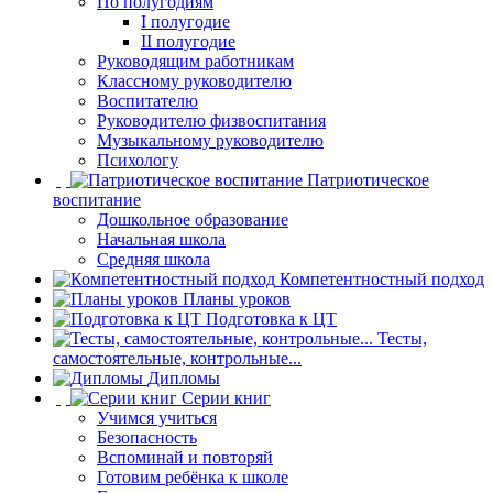
По полугодиям
I полугодие
II полугодие
Руководящим работникам
Классному руководителю
Воспитателю
Руководителю физвоспитания
Музыкальному руководителю
Психологу
Патриотическое
воспитание
Дошкольное образование
Начальная школа
Средняя школа
Компетентностный подход
Планы уроков
Подготовка к ЦТ
Тесты,
самостоятельные, контрольные...
Дипломы
Серии книг
Учимся учиться
Безопасность
Вспоминай и повторяй
Готовим ребёнка к школе