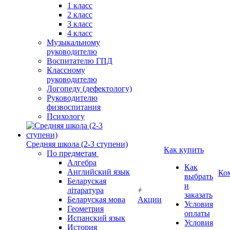
1 класс
2 класс
3 класс
4 класс
Музыкальному
руководителю
Воспитателю ГПД
Классному
руководителю
Логопеду (дефектологу)
Руководителю
физвоспитания
Психологу
Средняя школа (2-3 ступени)
Как купить
По предметам
Алгебра
Как
Английский язык
Ко
выбрать
Беларуская
и
літаратура
заказать
Беларуская мова
Акции
Условия
Геометрия
оплаты
Испанский язык
Условия
История