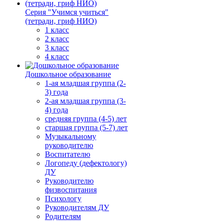
Серия "Учимся учиться"
(тетради, гриф НИО)
1 класс
2 класс
3 класс
4 класс
Дошкольное образование
1-ая младшая группа (2-
3) года
2-ая младшая группа (3-
4) года
средняя группа (4-5) лет
старшая группа (5-7) лет
Музыкальному
руководителю
Воспитателю
Логопеду (дефектологу)
ДУ
Руководителю
физвоспитания
Психологу
Руководителям ДУ
Родителям