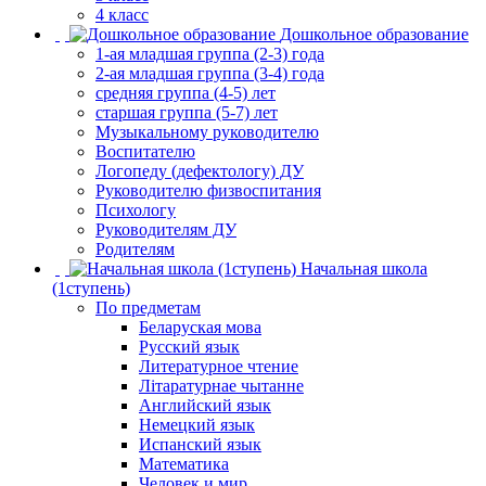
4 класс
Дошкольное образование
1-ая младшая группа (2-3) года
2-ая младшая группа (3-4) года
средняя группа (4-5) лет
старшая группа (5-7) лет
Музыкальному руководителю
Воспитателю
Логопеду (дефектологу) ДУ
Руководителю физвоспитания
Психологу
Руководителям ДУ
Родителям
Начальная школа
(1ступень)
По предметам
Беларуская мова
Русский язык
Литературное чтение
Літаратурнае чытанне
Английский язык
Немецкий язык
Испанский язык
Математика
Человек и мир