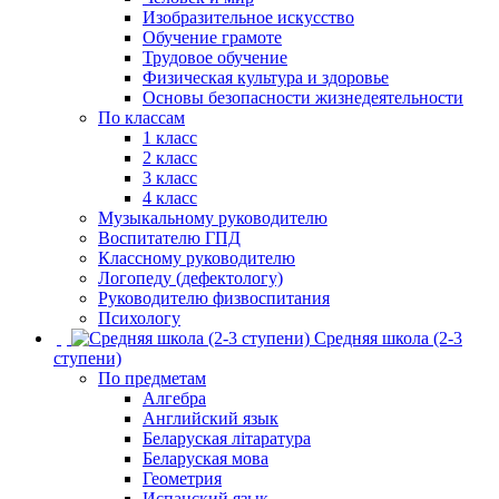
Изобразительное искусство
Обучение грамоте
Трудовое обучение
Физическая культура и здоровье
Основы безопасности жизнедеятельности
По классам
1 класс
2 класс
3 класс
4 класс
Музыкальному руководителю
Воспитателю ГПД
Классному руководителю
Логопеду (дефектологу)
Руководителю физвоспитания
Психологу
Средняя школа (2-3
ступени)
По предметам
Алгебра
Английский язык
Беларуская літаратура
Беларуская мова
Геометрия
Испанский язык