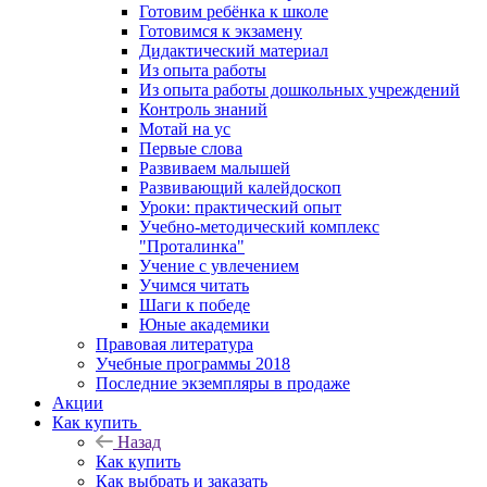
Готовим ребёнка к школе
Готовимся к экзамену
Дидактический материал
Из опыта работы
Из опыта работы дошкольных учреждений
Контроль знаний
Мотай на ус
Первые слова
Развиваем малышей
Развивающий калейдоскоп
Уроки: практический опыт
Учебно-методический комплекс
"Проталинка"
Учение с увлечением
Учимся читать
Шаги к победе
Юные академики
Правовая литература
Учебные программы 2018
Последние экземпляры в продаже
Акции
Как купить
Назад
Как купить
Как выбрать и заказать