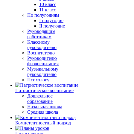
10 класс
11 класс
По полугодиям
I полугодие
II полугодие
Руководящим
работникам
Классному
руководителю
Воспитателю
Руководителю
физвоспитания
Музыкальному
руководителю
Психологу
Патриотическое воспитание
Дошкольное
образование
Начальная школа
Средняя школа
Компетентностный подход
Планы уроков