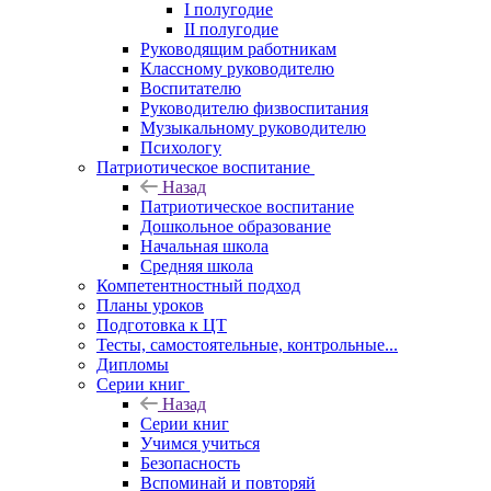
I полугодие
II полугодие
Руководящим работникам
Классному руководителю
Воспитателю
Руководителю физвоспитания
Музыкальному руководителю
Психологу
Патриотическое воспитание
Назад
Патриотическое воспитание
Дошкольное образование
Начальная школа
Средняя школа
Компетентностный подход
Планы уроков
Подготовка к ЦТ
Тесты, самостоятельные, контрольные...
Дипломы
Серии книг
Назад
Серии книг
Учимся учиться
Безопасность
Вспоминай и повторяй