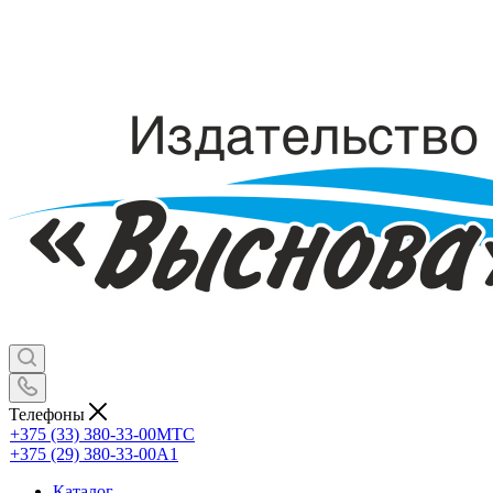
Телефоны
+375 (33) 380-33-00
МТС
+375 (29) 380-33-00
А1
Каталог