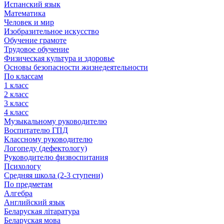
Испанский язык
Математика
Человек и мир
Изобразительное искусство
Обучение грамоте
Трудовое обучение
Физическая культура и здоровье
Основы безопасности жизнедеятельности
По классам
1 класс
2 класс
3 класс
4 класс
Музыкальному руководителю
Воспитателю ГПД
Классному руководителю
Логопеду (дефектологу)
Руководителю физвоспитания
Психологу
Средняя школа (2-3 ступени)
По предметам
Алгебра
Английский язык
Беларуская літаратура
Беларуская мова