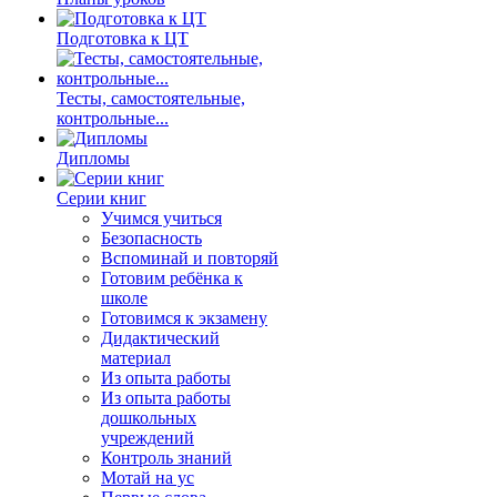
Подготовка к ЦТ
Тесты, самостоятельные,
контрольные...
Дипломы
Серии книг
Учимся учиться
Безопасность
Вспоминай и повторяй
Готовим ребёнка к
школе
Готовимся к экзамену
Дидактический
материал
Из опыта работы
Из опыта работы
дошкольных
учреждений
Контроль знаний
Мотай на ус