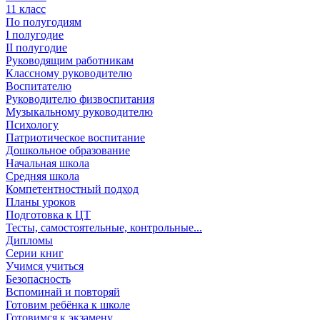
11 класс
По полугодиям
I полугодие
II полугодие
Руководящим работникам
Классному руководителю
Воспитателю
Руководителю физвоспитания
Музыкальному руководителю
Психологу
Патриотическое воспитание
Дошкольное образование
Начальная школа
Средняя школа
Компетентностный подход
Планы уроков
Подготовка к ЦТ
Тесты, самостоятельные, контрольные...
Дипломы
Серии книг
Учимся учиться
Безопасность
Вспоминай и повторяй
Готовим ребёнка к школе
Готовимся к экзамену