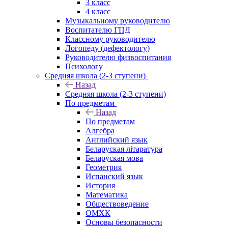
3 класс
4 класс
Музыкальному руководителю
Воспитателю ГПД
Классному руководителю
Логопеду (дефектологу)
Руководителю физвоспитания
Психологу
Средняя школа (2-3 ступени)
Назад
Средняя школа (2-3 ступени)
По предметам
Назад
По предметам
Алгебра
Английский язык
Беларуская літаратура
Беларуская мова
Геометрия
Испанский язык
История
Математика
Обществоведение
ОМХК
Основы безопасности