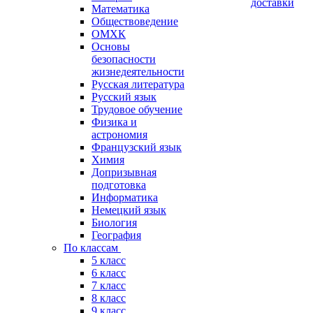
доставки
Математика
Обществоведение
ОМХК
Основы
безопасности
жизнедеятельности
Русская литература
Русский язык
Трудовое обучение
Физика и
астрономия
Французский язык
Химия
Допризывная
подготовка
Информатика
Немецкий язык
Биология
География
По классам
5 класс
6 класс
7 класс
8 класс
9 класс