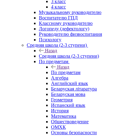
3 класс
4 класс
Музыкальному руководителю
Воспитателю ГПД
Классному руководителю
Логопеду (дефектологу)
Руководителю физвоспитания
Психологу
Средняя школа (2-3 ступени)
Назад
Средняя школа (2-3 ступени)
По предметам
Назад
По предметам
Алгебра
Английский язык
Беларуская літаратура
Беларуская мова
Геометрия
Испанский язык
История
Математика
Обществоведение
ОМХК
Основы безопасности