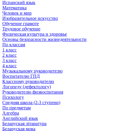
Испанский язык
Математика
Человек и мир
Изобразительное искусство
Обучение грамоте
Трудовое обучение
Физическая культура и здоровье
Основы безопасности жизнедеятельности
По классам
1 класс
2 класс
3 класс
4 класс
Музыкальному руководителю
Воспитателю ГПД
Классному руководителю
Логопеду (дефектологу)
Руководителю физвоспитания
Психологу
Средняя школа (2-3 ступени)
По предметам
Алгебра
Английский язык
Беларуская літаратура
Беларуская мова