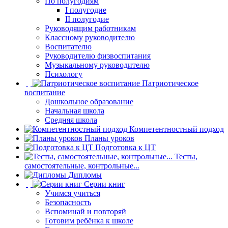
По полугодиям
I полугодие
II полугодие
Руководящим работникам
Классному руководителю
Воспитателю
Руководителю физвоспитания
Музыкальному руководителю
Психологу
Патриотическое
воспитание
Дошкольное образование
Начальная школа
Средняя школа
Компетентностный подход
Планы уроков
Подготовка к ЦТ
Тесты,
самостоятельные, контрольные...
Дипломы
Серии книг
Учимся учиться
Безопасность
Вспоминай и повторяй
Готовим ребёнка к школе