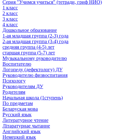
Серия "Учимся учиться" (тетради, гриф НИО)
1 класс
2 класс
3 класс
4 класс
Дошкольное образование
1-ая младшая группа (2-3) года
2-ая младшая группа (3-4) года
средняя группа (4-5) лет
старшая группа (5-7) лет
Музыкальному руководителю
Воспитателю
Логопеду (дефектологу) ДУ
Руководителю физвоспитания
Психологу
Руководителям ДУ
Родителям
Начальная школа (1ступень)
По предметам
Беларуская мова
Русский язык
Литературное чтение
Літаратурнае чытанне
Английский язык
Немецкий язык