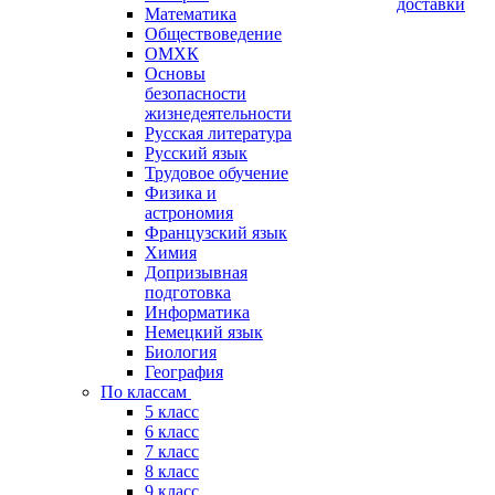
доставки
Математика
Обществоведение
ОМХК
Основы
безопасности
жизнедеятельности
Русская литература
Русский язык
Трудовое обучение
Физика и
астрономия
Французский язык
Химия
Допризывная
подготовка
Информатика
Немецкий язык
Биология
География
По классам
5 класс
6 класс
7 класс
8 класс
9 класс