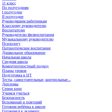
11 класс
По полугодиям
I полугодие
II полугодие
Руководящим работникам
Классному руководителю
Воспитателю
Руководителю физвоспитания
Музыкальному руководителю
Психологу
Патриотическое воспитание
Дошкольное образование
Начальная школа
Средняя школа
Компетентностный подход
Планы уроков
Подготовка к ЦТ
Тесты, самостоятельные, контрольные...
Дипломы
Серии книг
Учимся учиться
Безопасность
Вспоминай и повторяй
Готовим ребёнка к школе
Готовимся к экзамену