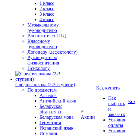
1 класс
2 класс
3 класс
4 класс
Музыкальному
руководителю
Воспитателю ГПД
Классному
руководителю
Логопеду (дефектологу)
Руководителю
физвоспитания
Психологу
Средняя школа (2-3 ступени)
Как купить
По предметам
Алгебра
Как
Английский язык
Ко
выбрать
Беларуская
и
літаратура
заказать
Беларуская мова
Акции
Условия
Геометрия
оплаты
Испанский язык
Условия
История