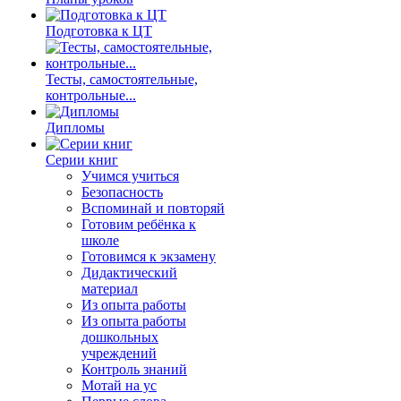
Подготовка к ЦТ
Тесты, самостоятельные,
контрольные...
Дипломы
Серии книг
Учимся учиться
Безопасность
Вспоминай и повторяй
Готовим ребёнка к
школе
Готовимся к экзамену
Дидактический
материал
Из опыта работы
Из опыта работы
дошкольных
учреждений
Контроль знаний
Мотай на ус