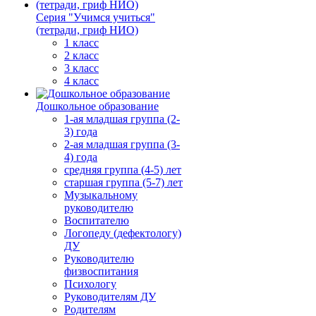
Серия "Учимся учиться"
(тетради, гриф НИО)
1 класс
2 класс
3 класс
4 класс
Дошкольное образование
1-ая младшая группа (2-
3) года
2-ая младшая группа (3-
4) года
средняя группа (4-5) лет
старшая группа (5-7) лет
Музыкальному
руководителю
Воспитателю
Логопеду (дефектологу)
ДУ
Руководителю
физвоспитания
Психологу
Руководителям ДУ
Родителям