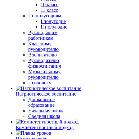
10 класс
11 класс
По полугодиям
I полугодие
II полугодие
Руководящим
работникам
Классному
руководителю
Воспитателю
Руководителю
физвоспитания
Музыкальному
руководителю
Психологу
Патриотическое воспитание
Дошкольное
образование
Начальная школа
Средняя школа
Компетентностный подход
Планы уроков