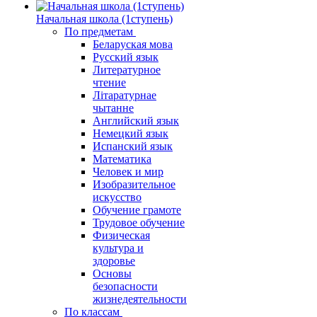
Начальная школа (1ступень)
По предметам
Беларуская мова
Русский язык
Литературное
чтение
Літаратурнае
чытанне
Английский язык
Немецкий язык
Испанский язык
Математика
Человек и мир
Изобразительное
искусство
Обучение грамоте
Трудовое обучение
Физическая
культура и
здоровье
Основы
безопасности
жизнедеятельности
По классам