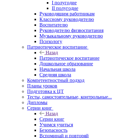
I полугодие
II полугодие
Руководящим работникам
Классному руководителю
Воспитателю
Руководителю физвоспитания
Музыкальному руководителю
Психологу
Патриотическое воспитание
Назад
Патриотическое воспитание
Дошкольное образование
Начальная школа
Средняя школа
Компетентностный подход
Планы уроков
Подготовка к ЦТ
Тесты, самостоятельные, контрольные...
Дипломы
Серии книг
Назад
Серии книг
Учимся учиться
Безопасность
Вспоминай и повторяй