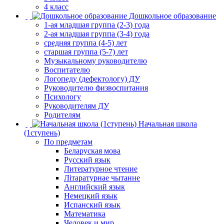
4 класс
Дошкольное образование
1-ая младшая группа (2-3) года
2-ая младшая группа (3-4) года
средняя группа (4-5) лет
старшая группа (5-7) лет
Музыкальному руководителю
Воспитателю
Логопеду (дефектологу) ДУ
Руководителю физвоспитания
Психологу
Руководителям ДУ
Родителям
Начальная школа
(1ступень)
По предметам
Беларуская мова
Русский язык
Литературное чтение
Літаратурнае чытанне
Английский язык
Немецкий язык
Испанский язык
Математика
Человек и мир