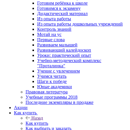
Готовим ребёнка к школе
Готовимся к экзамену
Дидактический материал
Из опыта работы
Из опыта работы дошкольных учреждений
Контроль знаний
Мотай на ус
Первые слова
Развиваем малышей
Развивающий калейдоскоп
Уроки: практический опыт
Учебно-методический комплекс
"Проталинка"
Учение с увлечением
Учимся читать
Шаги к победе
Юные академики
Правовая литература
Учебные программы 2018
Последние экземпляры в продаже
Акции
Как купить
Назад
Как купить
Как выбрать и заказать