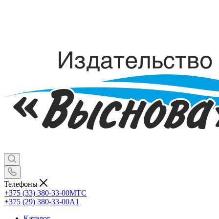
Телефоны
+375 (33) 380-33-00
МТС
+375 (29) 380-33-00
А1
Каталог