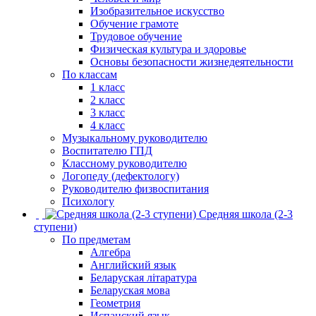
Изобразительное искусство
Обучение грамоте
Трудовое обучение
Физическая культура и здоровье
Основы безопасности жизнедеятельности
По классам
1 класс
2 класс
3 класс
4 класс
Музыкальному руководителю
Воспитателю ГПД
Классному руководителю
Логопеду (дефектологу)
Руководителю физвоспитания
Психологу
Средняя школа (2-3
ступени)
По предметам
Алгебра
Английский язык
Беларуская літаратура
Беларуская мова
Геометрия
Испанский язык