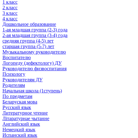
1 класс
2 класс
3 класс
4 класс
Дошкольное образование
1-ая младшая группа (2-3) года
2-ая младшая группа (3-4) года
средняя группа (4-5) лет
старшая группа (5-7) лет
Музыкальному руководителю
Воспитателю
Логопеду (дефектологу) ДУ
Руководителю физвоспитания
Психологу
Руководителям ДУ
Родителям
Начальная школа (1ступень)
По предметам
Беларуская мова
Русский язык
Литературное чтение
Літаратурнае чытанне
Английский язык
Немецкий язык
Испанский язык