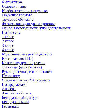
Математика
Человек и мир
Изобразительное искусство
Обучение грамоте
Трудовое обучение
Физическая культура и здоровье
Основы безопасности жизнедеятельности
По классам
1 класс
2 класс
3 класс
4 класс
Музыкальному руководителю
Воспитателю ГПД
Классному руководителю
Логопеду (дефектологу)
Руководителю физвоспитания
Психологу
Средняя школа (2-3 ступени)
По предметам
Алгебра
Английский язык
Беларуская літаратура
Беларуская мова
Геометрия