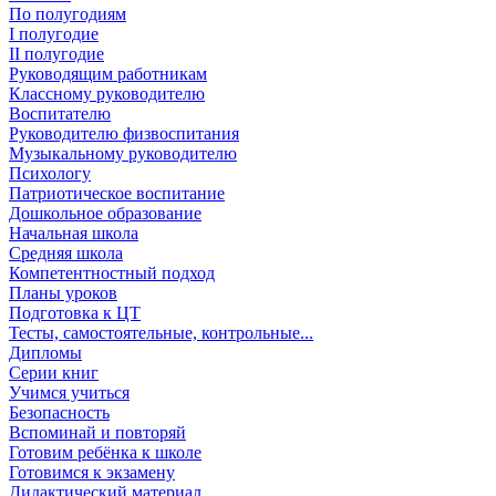
По полугодиям
I полугодие
II полугодие
Руководящим работникам
Классному руководителю
Воспитателю
Руководителю физвоспитания
Музыкальному руководителю
Психологу
Патриотическое воспитание
Дошкольное образование
Начальная школа
Средняя школа
Компетентностный подход
Планы уроков
Подготовка к ЦТ
Тесты, самостоятельные, контрольные...
Дипломы
Серии книг
Учимся учиться
Безопасность
Вспоминай и повторяй
Готовим ребёнка к школе
Готовимся к экзамену
Дидактический материал