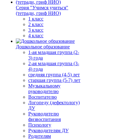
Серия "Учимся учиться"
(тетради, гриф НИО)
1 класс
2 класс
3 класс
4 класс
Дошкольное образование
1-ая младшая группа (2-
3) года
2-ая младшая группа (3-
4) года
средняя группа (4-5) лет
старшая группа (5-7) лет
Музыкальному
руководителю
Воспитателю
Логопеду (дефектологу)
ДУ
Руководителю
физвоспитания
Психологу
Руководителям ДУ
Родителям