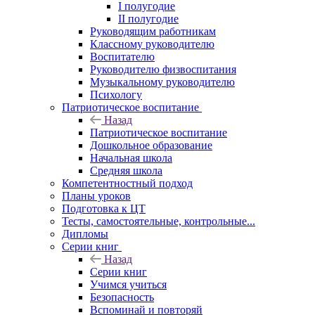
I полугодие
II полугодие
Руководящим работникам
Классному руководителю
Воспитателю
Руководителю физвоспитания
Музыкальному руководителю
Психологу
Патриотическое воспитание
Назад
Патриотическое воспитание
Дошкольное образование
Начальная школа
Средняя школа
Компетентностный подход
Планы уроков
Подготовка к ЦТ
Тесты, самостоятельные, контрольные...
Дипломы
Серии книг
Назад
Серии книг
Учимся учиться
Безопасность
Вспоминай и повторяй