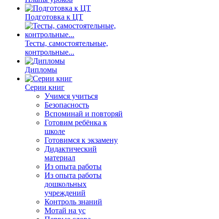
Подготовка к ЦТ
Тесты, самостоятельные,
контрольные...
Дипломы
Серии книг
Учимся учиться
Безопасность
Вспоминай и повторяй
Готовим ребёнка к
школе
Готовимся к экзамену
Дидактический
материал
Из опыта работы
Из опыта работы
дошкольных
учреждений
Контроль знаний
Мотай на ус