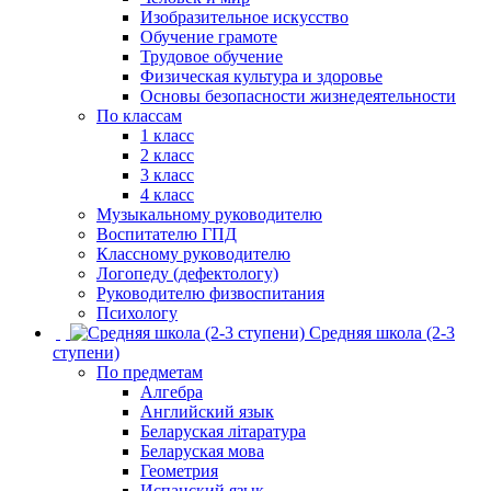
Изобразительное искусство
Обучение грамоте
Трудовое обучение
Физическая культура и здоровье
Основы безопасности жизнедеятельности
По классам
1 класс
2 класс
3 класс
4 класс
Музыкальному руководителю
Воспитателю ГПД
Классному руководителю
Логопеду (дефектологу)
Руководителю физвоспитания
Психологу
Средняя школа (2-3
ступени)
По предметам
Алгебра
Английский язык
Беларуская літаратура
Беларуская мова
Геометрия
Испанский язык