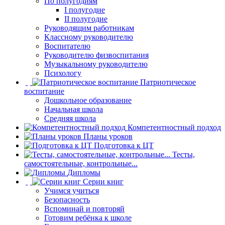
По полугодиям
I полугодие
II полугодие
Руководящим работникам
Классному руководителю
Воспитателю
Руководителю физвоспитания
Музыкальному руководителю
Психологу
Патриотическое
воспитание
Дошкольное образование
Начальная школа
Средняя школа
Компетентностный подход
Планы уроков
Подготовка к ЦТ
Тесты,
самостоятельные, контрольные...
Дипломы
Серии книг
Учимся учиться
Безопасность
Вспоминай и повторяй
Готовим ребёнка к школе