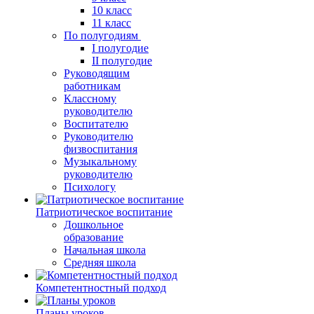
10 класс
11 класс
По полугодиям
I полугодие
II полугодие
Руководящим
работникам
Классному
руководителю
Воспитателю
Руководителю
физвоспитания
Музыкальному
руководителю
Психологу
Патриотическое воспитание
Дошкольное
образование
Начальная школа
Средняя школа
Компетентностный подход
Планы уроков