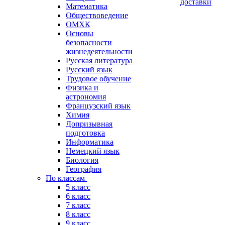
доставки
Математика
Обществоведение
ОМХК
Основы
безопасности
жизнедеятельности
Русская литература
Русский язык
Трудовое обучение
Физика и
астрономия
Французский язык
Химия
Допризывная
подготовка
Информатика
Немецкий язык
Биология
География
По классам
5 класс
6 класс
7 класс
8 класс
9 класс