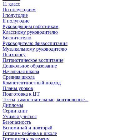
11 класс
По полугодиям
I полугодие
II полугодие
Руководящим работникам
Классному руководителю
Воспитателю
Руководителю физвоспитания
Музыкальному руководителю
Психологу
Патриотическое воспитание
Дошкольное образование
Начальная школа
Средняя школа
Компетентностный подход
Планы уроков
Подготовка к ЦТ
Тесты, самостоятельные, контрольные...
Дипломы
Серии книг
Учимся учиться
Безопасность
Вспоминай и повторяй
Готовим ребёнка к школе
Готовимся к экзамену