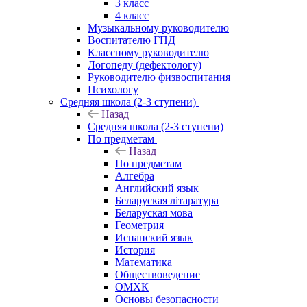
3 класс
4 класс
Музыкальному руководителю
Воспитателю ГПД
Классному руководителю
Логопеду (дефектологу)
Руководителю физвоспитания
Психологу
Средняя школа (2-3 ступени)
Назад
Средняя школа (2-3 ступени)
По предметам
Назад
По предметам
Алгебра
Английский язык
Беларуская літаратура
Беларуская мова
Геометрия
Испанский язык
История
Математика
Обществоведение
ОМХК
Основы безопасности