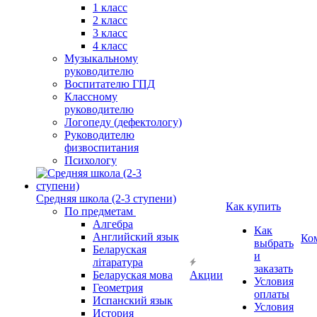
1 класс
2 класс
3 класс
4 класс
Музыкальному
руководителю
Воспитателю ГПД
Классному
руководителю
Логопеду (дефектологу)
Руководителю
физвоспитания
Психологу
Средняя школа (2-3 ступени)
Как купить
По предметам
Алгебра
Как
Английский язык
Ко
выбрать
Беларуская
и
літаратура
заказать
Беларуская мова
Акции
Условия
Геометрия
оплаты
Испанский язык
Условия
История