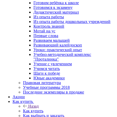
Готовим ребёнка к школе
Готовимся к экзамену
Дидактический материал
Из опыта работы
Из опыта работы дошкольных учреждений
Контроль знаний
Мотай на ус
Первые слова
Развиваем малышей
Развивающий калейдоскоп
Уроки: практический опыт
Учебно-методический комплекс
"Проталинка"
Учение с увлечением
Учимся читать
Шаги к победе
Юные академики
Правовая литература
Учебные программы 2018
Последние экземпляры в продаже
Акции
Как купить
Назад
Как купить
Как выбрать и заказать