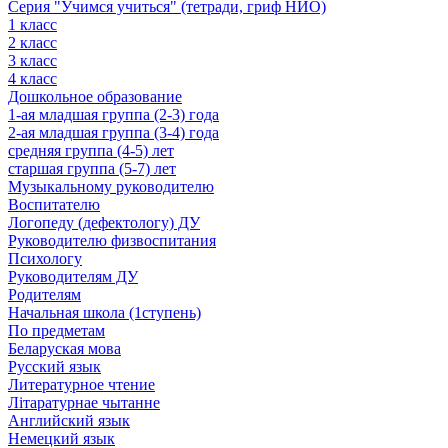
Серия "Учимся учиться" (тетради, гриф НИО)
1 класс
2 класс
3 класс
4 класс
Дошкольное образование
1-ая младшая группа (2-3) года
2-ая младшая группа (3-4) года
средняя группа (4-5) лет
старшая группа (5-7) лет
Музыкальному руководителю
Воспитателю
Логопеду (дефектологу) ДУ
Руководителю физвоспитания
Психологу
Руководителям ДУ
Родителям
Начальная школа (1ступень)
По предметам
Беларуская мова
Русский язык
Литературное чтение
Літаратурнае чытанне
Английский язык
Немецкий язык