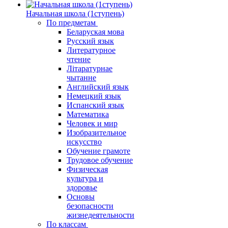
Начальная школа (1ступень)
По предметам
Беларуская мова
Русский язык
Литературное
чтение
Літаратурнае
чытанне
Английский язык
Немецкий язык
Испанский язык
Математика
Человек и мир
Изобразительное
искусство
Обучение грамоте
Трудовое обучение
Физическая
культура и
здоровье
Основы
безопасности
жизнедеятельности
По классам