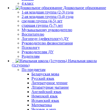
4 класс
Дошкольное образование
1-ая младшая группа (2-3) года
2-ая младшая группа (3-4) года
средняя группа (4-5) лет
старшая группа (5-7) лет
Музыкальному руководителю
Воспитателю
Логопеду (дефектологу) ДУ
Руководителю физвоспитания
Психологу
Руководителям ДУ
Родителям
Начальная школа
(1ступень)
По предметам
Беларуская мова
Русский язык
Литературное чтение
Літаратурнае чытанне
Английский язык
Немецкий язык
Испанский язык
Математика
Человек и мир