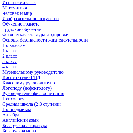
Испанский язык
Математика
Человек и мир
Изобразительное искусство
Обучение грамоте
Трудовое обучение
Физическая культура и здоровье
Основы безопасности жизнедеятельности
По классам
1 класс
2 класс
3 класс
4 класс
Музыкальному руководителю
Воспитателю ГПД
Классному руководителю
Логопеду (дефектологу)
Руководителю физвоспитания
Психологу
Средняя школа (2-3 ступени)
По предметам
Алгебра
Английский язык
Беларуская літаратура
Беларуская мова