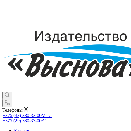
Телефоны
+375 (33) 380-33-00
МТС
+375 (29) 380-33-00
А1
Каталог