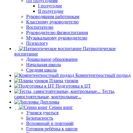
По полугодиям
I полугодие
II полугодие
Руководящим работникам
Классному руководителю
Воспитателю
Руководителю физвоспитания
Музыкальному руководителю
Психологу
Патриотическое
воспитание
Дошкольное образование
Начальная школа
Средняя школа
Компетентностный подход
Планы уроков
Подготовка к ЦТ
Тесты,
самостоятельные, контрольные...
Дипломы
Серии книг
Учимся учиться
Безопасность
Вспоминай и повторяй
Готовим ребёнка к школе