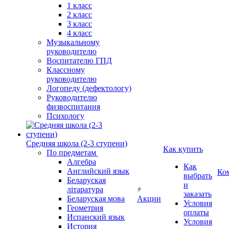
1 класс
2 класс
3 класс
4 класс
Музыкальному
руководителю
Воспитателю ГПД
Классному
руководителю
Логопеду (дефектологу)
Руководителю
физвоспитания
Психологу
Средняя школа (2-3 ступени)
Как купить
По предметам
Алгебра
Как
Английский язык
Ко
выбрать
Беларуская
и
літаратура
заказать
Беларуская мова
Акции
Условия
Геометрия
оплаты
Испанский язык
Условия
История