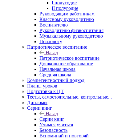
I полугодие
II полугодие
Руководящим работникам
Классному руководителю
Воспитателю
Руководителю физвоспитания
Музыкальному руководителю
Психологу
Патриотическое воспитание
Назад
Патриотическое воспитание
Дошкольное образование
Начальная школа
Средняя школа
Компетентностный подход
Планы уроков
Подготовка к ЦТ
Тесты, самостоятельные, контрольные...
Дипломы
Серии книг
Назад
Серии книг
Учимся учиться
Безопасность
Вспоминай и повторяй