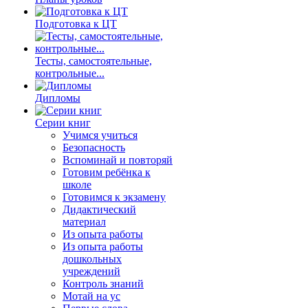
Подготовка к ЦТ
Тесты, самостоятельные,
контрольные...
Дипломы
Серии книг
Учимся учиться
Безопасность
Вспоминай и повторяй
Готовим ребёнка к
школе
Готовимся к экзамену
Дидактический
материал
Из опыта работы
Из опыта работы
дошкольных
учреждений
Контроль знаний
Мотай на ус