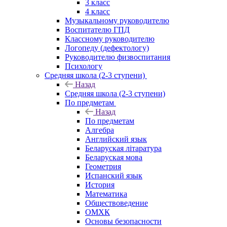
3 класс
4 класс
Музыкальному руководителю
Воспитателю ГПД
Классному руководителю
Логопеду (дефектологу)
Руководителю физвоспитания
Психологу
Средняя школа (2-3 ступени)
Назад
Средняя школа (2-3 ступени)
По предметам
Назад
По предметам
Алгебра
Английский язык
Беларуская літаратура
Беларуская мова
Геометрия
Испанский язык
История
Математика
Обществоведение
ОМХК
Основы безопасности