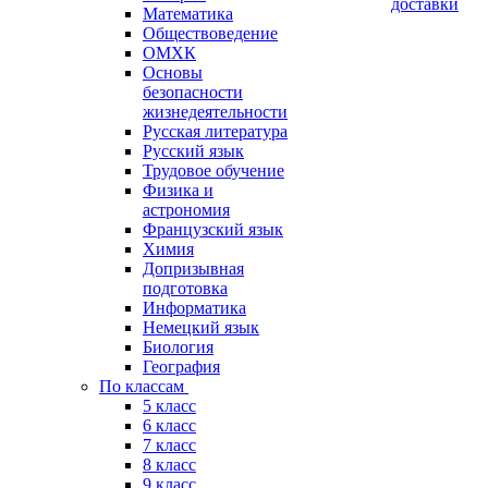
доставки
Математика
Обществоведение
ОМХК
Основы
безопасности
жизнедеятельности
Русская литература
Русский язык
Трудовое обучение
Физика и
астрономия
Французский язык
Химия
Допризывная
подготовка
Информатика
Немецкий язык
Биология
География
По классам
5 класс
6 класс
7 класс
8 класс
9 класс