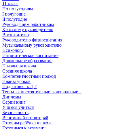
11 класс
По полугодиям
I полугодие
II полугодие
Руководящим работникам
Классному руководителю
Воспитателю
Руководителю физвоспитания
Музыкальному руководителю
Психологу
Патриотическое воспитание
Дошкольное образование
Начальная школа
Средняя школа
Компетентностный подход
Планы уроков
Подготовка к ЦТ
Тесты, самостоятельные, контрольные...
Дипломы
Серии книг
Учимся учиться
Безопасность
Вспоминай и повторяй
Готовим ребёнка к школе
Готовимся к экзамену