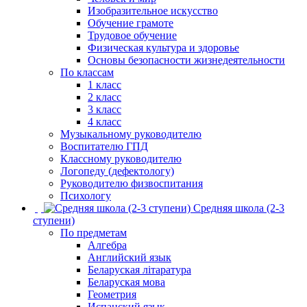
Изобразительное искусство
Обучение грамоте
Трудовое обучение
Физическая культура и здоровье
Основы безопасности жизнедеятельности
По классам
1 класс
2 класс
3 класс
4 класс
Музыкальному руководителю
Воспитателю ГПД
Классному руководителю
Логопеду (дефектологу)
Руководителю физвоспитания
Психологу
Средняя школа (2-3
ступени)
По предметам
Алгебра
Английский язык
Беларуская літаратура
Беларуская мова
Геометрия
Испанский язык