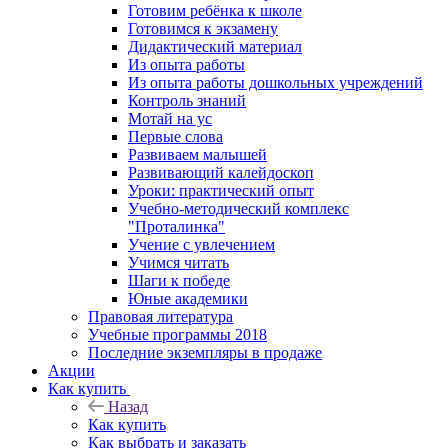
Готовим ребёнка к школе
Готовимся к экзамену
Дидактический материал
Из опыта работы
Из опыта работы дошкольных учреждений
Контроль знаний
Мотай на ус
Первые слова
Развиваем малышей
Развивающий калейдоскоп
Уроки: практический опыт
Учебно-методический комплекс
"Проталинка"
Учение с увлечением
Учимся читать
Шаги к победе
Юные академики
Правовая литература
Учебные программы 2018
Последние экземпляры в продаже
Акции
Как купить
Назад
Как купить
Как выбрать и заказать