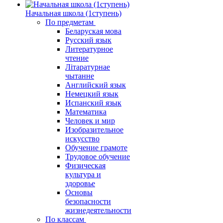
Начальная школа (1ступень)
По предметам
Беларуская мова
Русский язык
Литературное
чтение
Літаратурнае
чытанне
Английский язык
Немецкий язык
Испанский язык
Математика
Человек и мир
Изобразительное
искусство
Обучение грамоте
Трудовое обучение
Физическая
культура и
здоровье
Основы
безопасности
жизнедеятельности
По классам