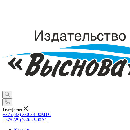
Телефоны
+375 (33) 380-33-00
МТС
+375 (29) 380-33-00
А1
Каталог