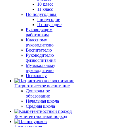
10 класс
11 класс
По полугодиям
I полугодие
II полугодие
Руководящим
работникам
Классному
руководителю
Воспитателю
Руководителю
физвоспитания
Музыкальному
руководителю
Психологу
Патриотическое воспитание
Дошкольное
образование
Начальная школа
Средняя школа
Компетентностный подход
Планы уроков