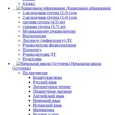
4 класс
Дошкольное образование
1-ая младшая группа (2-3) года
2-ая младшая группа (3-4) года
средняя группа (4-5) лет
старшая группа (5-7) лет
Музыкальному руководителю
Воспитателю
Логопеду (дефектологу) ДУ
Руководителю физвоспитания
Психологу
Руководителям ДУ
Родителям
Начальная школа
(1ступень)
По предметам
Беларуская мова
Русский язык
Литературное чтение
Літаратурнае чытанне
Английский язык
Немецкий язык
Испанский язык
Математика
Человек и мир