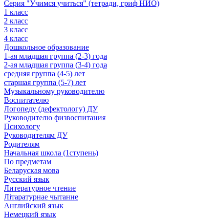
Серия "Учимся учиться" (тетради, гриф НИО)
1 класс
2 класс
3 класс
4 класс
Дошкольное образование
1-ая младшая группа (2-3) года
2-ая младшая группа (3-4) года
средняя группа (4-5) лет
старшая группа (5-7) лет
Музыкальному руководителю
Воспитателю
Логопеду (дефектологу) ДУ
Руководителю физвоспитания
Психологу
Руководителям ДУ
Родителям
Начальная школа (1ступень)
По предметам
Беларуская мова
Русский язык
Литературное чтение
Літаратурнае чытанне
Английский язык
Немецкий язык