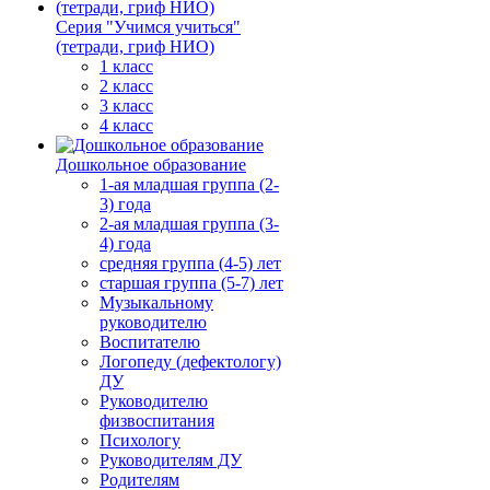
Серия "Учимся учиться"
(тетради, гриф НИО)
1 класс
2 класс
3 класс
4 класс
Дошкольное образование
1-ая младшая группа (2-
3) года
2-ая младшая группа (3-
4) года
средняя группа (4-5) лет
старшая группа (5-7) лет
Музыкальному
руководителю
Воспитателю
Логопеду (дефектологу)
ДУ
Руководителю
физвоспитания
Психологу
Руководителям ДУ
Родителям