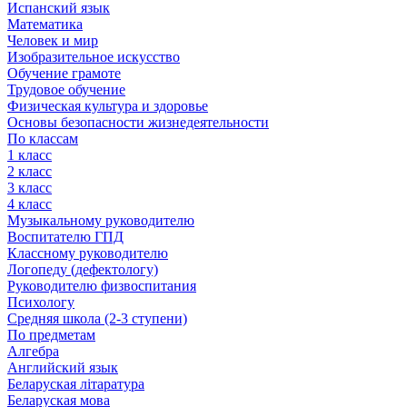
Испанский язык
Математика
Человек и мир
Изобразительное искусство
Обучение грамоте
Трудовое обучение
Физическая культура и здоровье
Основы безопасности жизнедеятельности
По классам
1 класс
2 класс
3 класс
4 класс
Музыкальному руководителю
Воспитателю ГПД
Классному руководителю
Логопеду (дефектологу)
Руководителю физвоспитания
Психологу
Средняя школа (2-3 ступени)
По предметам
Алгебра
Английский язык
Беларуская літаратура
Беларуская мова