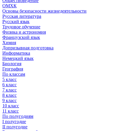
Обществоведение
ОМХК
Основы безопасности жизнедеятельности
Русская литература
Русский язык
Трудовое обучение
Физика и астрономия
Французский язык
Химия
Допризывная подготовка
Информатика
Немецкий язык
Биология
География
По классам
5 класс
6 класс
7 класс
8 класс
9 класс
10 класс
11 класс
По полугодиям
I полугодие
II полугодие