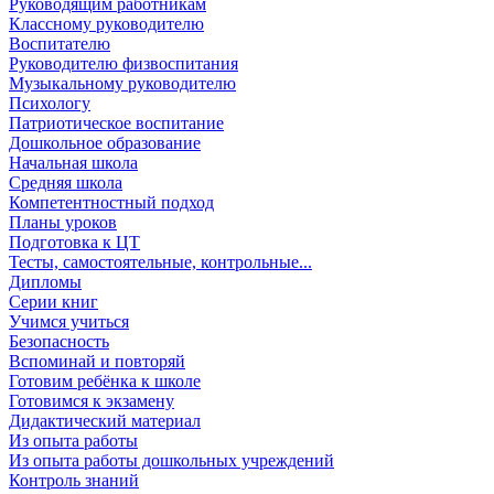
Руководящим работникам
Классному руководителю
Воспитателю
Руководителю физвоспитания
Музыкальному руководителю
Психологу
Патриотическое воспитание
Дошкольное образование
Начальная школа
Средняя школа
Компетентностный подход
Планы уроков
Подготовка к ЦТ
Тесты, самостоятельные, контрольные...
Дипломы
Серии книг
Учимся учиться
Безопасность
Вспоминай и повторяй
Готовим ребёнка к школе
Готовимся к экзамену
Дидактический материал
Из опыта работы
Из опыта работы дошкольных учреждений
Контроль знаний