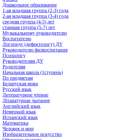
Дошкольное образование
1-ая младшая группа (2-3) года
2-ая младшая группа (3-4) года
средняя группа (4-5) лет
старшая группа (5-7) лет
Музыкальному руководителю
Воспитателю
Логопеду (дефектологу) ДУ
Руководителю физвоспитания
Психологу
Руководителям ДУ
Родителям
Начальная школа (1ступень)
По предметам
Беларуская мова
Русский язык
Литературное чтение
Літаратурнае чытанне
Английский язык
Немецкий язык
Испанский язык
Математика
Человек и мир
Изобразительное искусство
Обучение грамоте