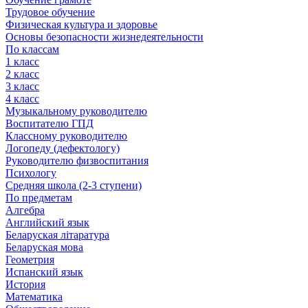
Трудовое обучение
Физическая культура и здоровье
Основы безопасности жизнедеятельности
По классам
1 класс
2 класс
3 класс
4 класс
Музыкальному руководителю
Воспитателю ГПД
Классному руководителю
Логопеду (дефектологу)
Руководителю физвоспитания
Психологу
Средняя школа (2-3 ступени)
По предметам
Алгебра
Английский язык
Беларуская літаратура
Беларуская мова
Геометрия
Испанский язык
История
Математика