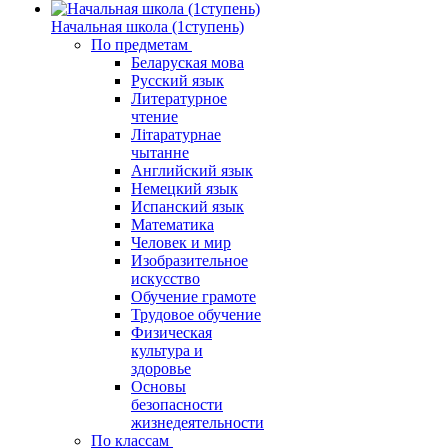
Начальная школа (1ступень)
По предметам
Беларуская мова
Русский язык
Литературное
чтение
Літаратурнае
чытанне
Английский язык
Немецкий язык
Испанский язык
Математика
Человек и мир
Изобразительное
искусство
Обучение грамоте
Трудовое обучение
Физическая
культура и
здоровье
Основы
безопасности
жизнедеятельности
По классам