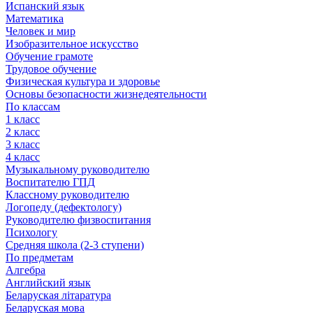
Испанский язык
Математика
Человек и мир
Изобразительное искусство
Обучение грамоте
Трудовое обучение
Физическая культура и здоровье
Основы безопасности жизнедеятельности
По классам
1 класс
2 класс
3 класс
4 класс
Музыкальному руководителю
Воспитателю ГПД
Классному руководителю
Логопеду (дефектологу)
Руководителю физвоспитания
Психологу
Средняя школа (2-3 ступени)
По предметам
Алгебра
Английский язык
Беларуская літаратура
Беларуская мова