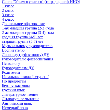
Серия "Учимся учиться" (тетради, гриф НИО)
1 класс
2 класс
3 класс
4 класс
Дошкольное образование
1-ая младшая группа (2-3) года
2-ая младшая группа (3-4) года
средняя группа (4-5) лет
старшая группа (5-7) лет
Музыкальному руководителю
Воспитателю
Логопеду (дефектологу) ДУ
Руководителю физвоспитания
Психологу
Руководителям ДУ
Родителям
Начальная школа (1ступень)
По предметам
Беларуская мова
Русский язык
Литературное чтение
Літаратурнае чытанне
Английский язык
Немецкий язык