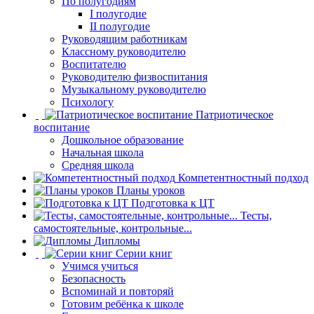
По полугодиям
I полугодие
II полугодие
Руководящим работникам
Классному руководителю
Воспитателю
Руководителю физвоспитания
Музыкальному руководителю
Психологу
Патриотическое
воспитание
Дошкольное образование
Начальная школа
Средняя школа
Компетентностный подход
Планы уроков
Подготовка к ЦТ
Тесты,
самостоятельные, контрольные...
Дипломы
Серии книг
Учимся учиться
Безопасность
Вспоминай и повторяй
Готовим ребёнка к школе