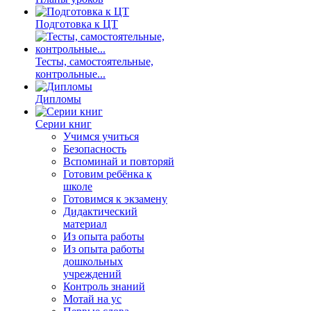
Подготовка к ЦТ
Тесты, самостоятельные,
контрольные...
Дипломы
Серии книг
Учимся учиться
Безопасность
Вспоминай и повторяй
Готовим ребёнка к
школе
Готовимся к экзамену
Дидактический
материал
Из опыта работы
Из опыта работы
дошкольных
учреждений
Контроль знаний
Мотай на ус