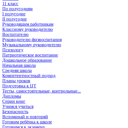
11 класс
По полугодиям
I полугодие
II полугодие
Руководящим работникам
Классному руководителю
Воспитателю
Руководителю физвоспитания
Музыкальному руководителю
Психологу
Патриотическое воспитание
Дошкольное образование
Начальная школа
Средняя школа
Компетентностный подход
Планы уроков
Подготовка к ЦТ
Тесты, самостоятельные, контрольные...
Дипломы
Серии книг
Учимся учиться
Безопасность
Вспоминай и повторяй
Готовим ребёнка к школе
Готовимся к экзамену