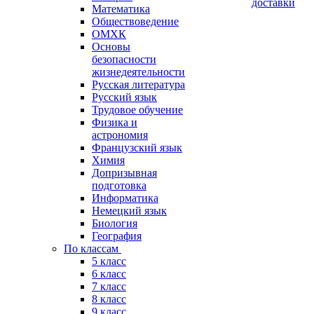
доставки
Математика
Обществоведение
ОМХК
Основы
безопасности
жизнедеятельности
Русская литература
Русский язык
Трудовое обучение
Физика и
астрономия
Французский язык
Химия
Допризывная
подготовка
Информатика
Немецкий язык
Биология
География
По классам
5 класс
6 класс
7 класс
8 класс
9 класс