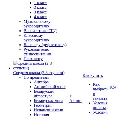
1 класс
2 класс
3 класс
4 класс
Музыкальному
руководителю
Воспитателю ГПД
Классному
руководителю
Логопеду (дефектологу)
Руководителю
физвоспитания
Психологу
Средняя школа (2-3 ступени)
Как купить
По предметам
Алгебра
Как
Английский язык
Ко
выбрать
Беларуская
и
літаратура
заказать
Беларуская мова
Акции
Условия
Геометрия
оплаты
Испанский язык
Условия
История