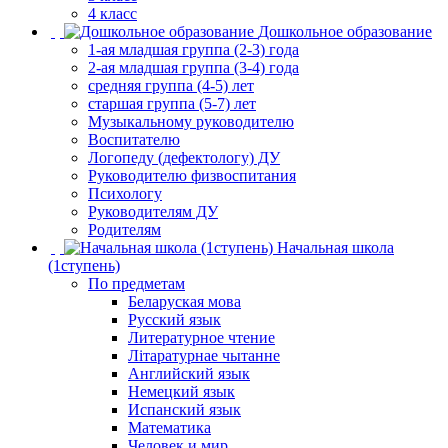
4 класс
Дошкольное образование
1-ая младшая группа (2-3) года
2-ая младшая группа (3-4) года
средняя группа (4-5) лет
старшая группа (5-7) лет
Музыкальному руководителю
Воспитателю
Логопеду (дефектологу) ДУ
Руководителю физвоспитания
Психологу
Руководителям ДУ
Родителям
Начальная школа
(1ступень)
По предметам
Беларуская мова
Русский язык
Литературное чтение
Літаратурнае чытанне
Английский язык
Немецкий язык
Испанский язык
Математика
Человек и мир