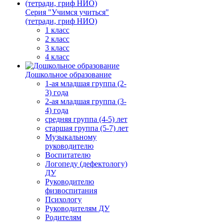
Серия "Учимся учиться"
(тетради, гриф НИО)
1 класс
2 класс
3 класс
4 класс
Дошкольное образование
1-ая младшая группа (2-
3) года
2-ая младшая группа (3-
4) года
средняя группа (4-5) лет
старшая группа (5-7) лет
Музыкальному
руководителю
Воспитателю
Логопеду (дефектологу)
ДУ
Руководителю
физвоспитания
Психологу
Руководителям ДУ
Родителям