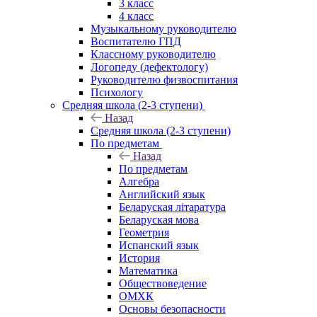
3 класс
4 класс
Музыкальному руководителю
Воспитателю ГПД
Классному руководителю
Логопеду (дефектологу)
Руководителю физвоспитания
Психологу
Средняя школа (2-3 ступени)
Назад
Средняя школа (2-3 ступени)
По предметам
Назад
По предметам
Алгебра
Английский язык
Беларуская літаратура
Беларуская мова
Геометрия
Испанский язык
История
Математика
Обществоведение
ОМХК
Основы безопасности