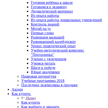
Готовим ребёнка к школе
Готовимся к экзамену
Дидактический материал
Из опыта работы
Из опыта работы дошкольных учреждений
Контроль знаний
Мотай на ус
Первые слова
Развиваем малышей
Развивающий калейдоскоп
Уроки: практический опыт
Учебно-методический комплекс
"Проталинка"
Учение с увлечением
Учимся читать
Шаги к победе
Юные академики
Правовая литература
Учебные программы 2018
Последние экземпляры в продаже
Акции
Как купить
Назад
Как купить
Как выбрать и заказать