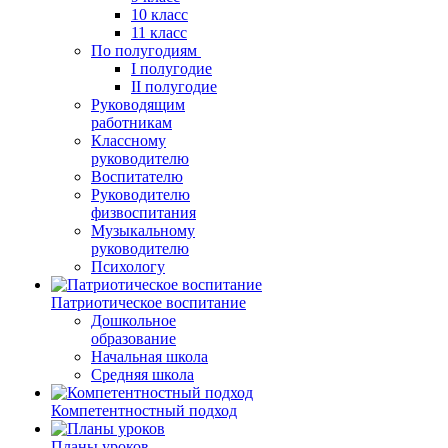
10 класс
11 класс
По полугодиям
I полугодие
II полугодие
Руководящим
работникам
Классному
руководителю
Воспитателю
Руководителю
физвоспитания
Музыкальному
руководителю
Психологу
Патриотическое воспитание
Дошкольное
образование
Начальная школа
Средняя школа
Компетентностный подход
Планы уроков