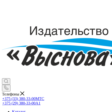
Телефоны
+375 (33) 380-33-00
МТС
+375 (29) 380-33-00
А1
Каталог