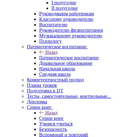
I полугодие
II полугодие
Руководящим работникам
Классному руководителю
Воспитателю
Руководителю физвоспитания
Музыкальному руководителю
Психологу
Патриотическое воспитание
Назад
Патриотическое воспитание
Дошкольное образование
Начальная школа
Средняя школа
Компетентностный подход
Планы уроков
Подготовка к ЦТ
Тесты, самостоятельные, контрольные...
Дипломы
Серии книг
Назад
Серии книг
Учимся учиться
Безопасность
Вспоминай и повторяй