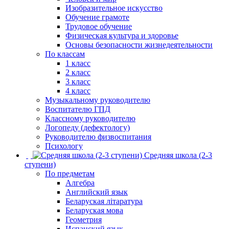
Изобразительное искусство
Обучение грамоте
Трудовое обучение
Физическая культура и здоровье
Основы безопасности жизнедеятельности
По классам
1 класс
2 класс
3 класс
4 класс
Музыкальному руководителю
Воспитателю ГПД
Классному руководителю
Логопеду (дефектологу)
Руководителю физвоспитания
Психологу
Средняя школа (2-3
ступени)
По предметам
Алгебра
Английский язык
Беларуская літаратура
Беларуская мова
Геометрия
Испанский язык