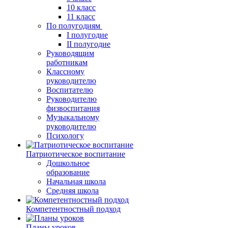
10 класс
11 класс
По полугодиям
I полугодие
II полугодие
Руководящим
работникам
Классному
руководителю
Воспитателю
Руководителю
физвоспитания
Музыкальному
руководителю
Психологу
Патриотическое воспитание
Дошкольное
образование
Начальная школа
Средняя школа
Компетентностный подход
Планы уроков