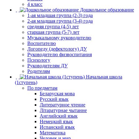
4 класс
Дошкольное образование
1-ая младшая группа (2-3) года
2-ая младшая группа (3-4) года
средняя группа (4-5) лет
старшая группа (5-7) лет
Музыкальному руководителю
Воспитателю
Логопеду (дефектологу) ДУ
Руководителю физвоспитания
Психологу
Руководителям ДУ
Родителям
Начальная школа
(1ступень)
По предметам
Беларуская мова
Русский язык
Литературное чтение
Літаратурнае чытанне
Английский язык
Немецкий язык
Испанский язык
Математика
Человек и мир