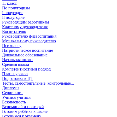
11 класс
По полугодиям
I полугодие
II полугодие
Руководящим работникам
Классному руководителю
Воспитателю
Руководителю физвоспитания
Музыкальному руководителю
Психологу
Патриотическое воспитание
Дошкольное образование
Начальная школа
Средняя школа
Компетентностный подход
Планы уроков
Подготовка к ЦТ
Тесты, самостоятельные, контрольные...
Дипломы
Серии книг
Учимся учиться
Безопасность
Вспоминай и повторяй
Готовим ребёнка к школе
Готовимся к экзамену