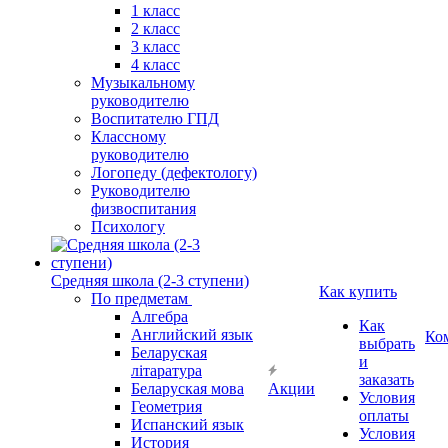
1 класс
2 класс
3 класс
4 класс
Музыкальному
руководителю
Воспитателю ГПД
Классному
руководителю
Логопеду (дефектологу)
Руководителю
физвоспитания
Психологу
Средняя школа (2-3 ступени)
Как купить
По предметам
Алгебра
Как
Английский язык
Ко
выбрать
Беларуская
и
літаратура
заказать
Беларуская мова
Акции
Условия
Геометрия
оплаты
Испанский язык
Условия
История