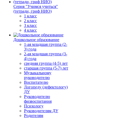
Серия "Учимся учиться"
(тетради, гриф НИО)
1 класс
2 класс
3 класс
4 класс
Дошкольное образование
1-ая младшая группа (2-
3) года
2-ая младшая группа (3-
4) года
средняя группа (4-5) лет
старшая группа (5-7) лет
Музыкальному
руководителю
Воспитателю
Логопеду (дефектологу)
ДУ
Руководителю
физвоспитания
Психологу
Руководителям ДУ
Родителям