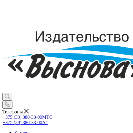
Телефоны
+375 (33) 380-33-00
МТС
+375 (29) 380-33-00
А1
Каталог