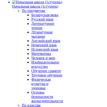
Начальная школа (1ступень)
По предметам
Беларуская мова
Русский язык
Литературное
чтение
Літаратурнае
чытанне
Английский язык
Немецкий язык
Испанский язык
Математика
Человек и мир
Изобразительное
искусство
Обучение грамоте
Трудовое обучение
Физическая
культура и
здоровье
Основы
безопасности
жизнедеятельности
По классам