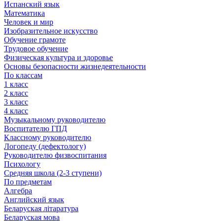
Испанский язык
Математика
Человек и мир
Изобразительное искусство
Обучение грамоте
Трудовое обучение
Физическая культура и здоровье
Основы безопасности жизнедеятельности
По классам
1 класс
2 класс
3 класс
4 класс
Музыкальному руководителю
Воспитателю ГПД
Классному руководителю
Логопеду (дефектологу)
Руководителю физвоспитания
Психологу
Средняя школа (2-3 ступени)
По предметам
Алгебра
Английский язык
Беларуская літаратура
Беларуская мова