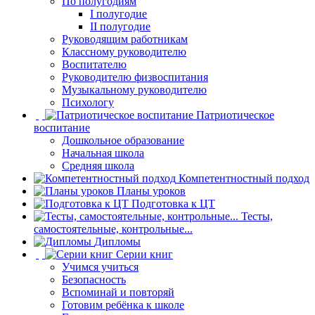
По полугодиям
I полугодие
II полугодие
Руководящим работникам
Классному руководителю
Воспитателю
Руководителю физвоспитания
Музыкальному руководителю
Психологу
Патриотическое
воспитание
Дошкольное образование
Начальная школа
Средняя школа
Компетентностный подход
Планы уроков
Подготовка к ЦТ
Тесты,
самостоятельные, контрольные...
Дипломы
Серии книг
Учимся учиться
Безопасность
Вспоминай и повторяй
Готовим ребёнка к школе