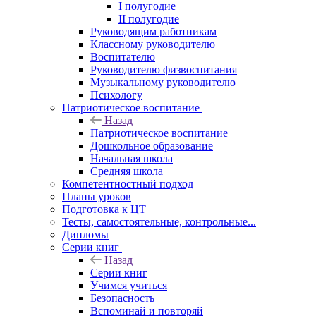
I полугодие
II полугодие
Руководящим работникам
Классному руководителю
Воспитателю
Руководителю физвоспитания
Музыкальному руководителю
Психологу
Патриотическое воспитание
Назад
Патриотическое воспитание
Дошкольное образование
Начальная школа
Средняя школа
Компетентностный подход
Планы уроков
Подготовка к ЦТ
Тесты, самостоятельные, контрольные...
Дипломы
Серии книг
Назад
Серии книг
Учимся учиться
Безопасность
Вспоминай и повторяй