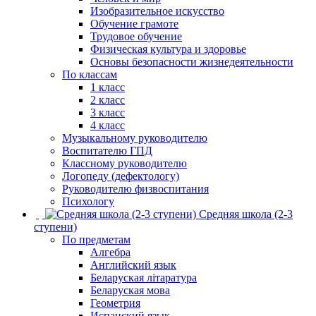
Изобразительное искусство
Обучение грамоте
Трудовое обучение
Физическая культура и здоровье
Основы безопасности жизнедеятельности
По классам
1 класс
2 класс
3 класс
4 класс
Музыкальному руководителю
Воспитателю ГПД
Классному руководителю
Логопеду (дефектологу)
Руководителю физвоспитания
Психологу
Средняя школа (2-3
ступени)
По предметам
Алгебра
Английский язык
Беларуская літаратура
Беларуская мова
Геометрия
Испанский язык