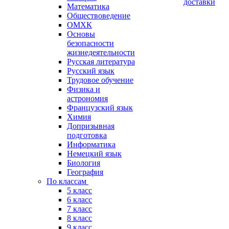
доставки
Математика
Обществоведение
ОМХК
Основы
безопасности
жизнедеятельности
Русская литература
Русский язык
Трудовое обучение
Физика и
астрономия
Французский язык
Химия
Допризывная
подготовка
Информатика
Немецкий язык
Биология
География
По классам
5 класс
6 класс
7 класс
8 класс
9 класс