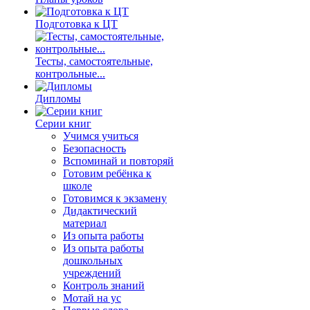
Подготовка к ЦТ
Тесты, самостоятельные,
контрольные...
Дипломы
Серии книг
Учимся учиться
Безопасность
Вспоминай и повторяй
Готовим ребёнка к
школе
Готовимся к экзамену
Дидактический
материал
Из опыта работы
Из опыта работы
дошкольных
учреждений
Контроль знаний
Мотай на ус