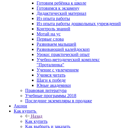
Готовим ребёнка к школе
Готовимся к экзамену
Дидактический материал
Из опыта работы
Из опыта работы дошкольных учреждений
Контроль знаний
Мотай на ус
Первые слова
Развиваем малышей
Развивающий калейдоскоп
Уроки: практический опыт
Учебно-методический комплекс
"Проталинка"
Учение с увлечением
Учимся читать
Шаги к победе
Юные академики
Правовая литература
Учебные программы 2018
Последние экземпляры в продаже
Акции
Как купить
Назад
Как купить
Как выбрать и заказать