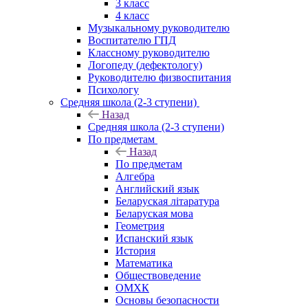
3 класс
4 класс
Музыкальному руководителю
Воспитателю ГПД
Классному руководителю
Логопеду (дефектологу)
Руководителю физвоспитания
Психологу
Средняя школа (2-3 ступени)
Назад
Средняя школа (2-3 ступени)
По предметам
Назад
По предметам
Алгебра
Английский язык
Беларуская літаратура
Беларуская мова
Геометрия
Испанский язык
История
Математика
Обществоведение
ОМХК
Основы безопасности