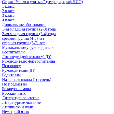
Серия "Учимся учиться" (тетради, гриф НИО)
1 класс
2 класс
3 класс
4 класс
Дошкольное образование
1-ая младшая группа (2-3) года
2-ая младшая группа (3-4) года
средняя группа (4-5) лет
старшая группа (5-7) лет
Музыкальному руководителю
Воспитателю
Логопеду (дефектологу) ДУ
Руководителю физвоспитания
Психологу
Руководителям ДУ
Родителям
Начальная школа (1ступень)
По предметам
Беларуская мова
Русский язык
Литературное чтение
Літаратурнае чытанне
Английский язык
Немецкий язык