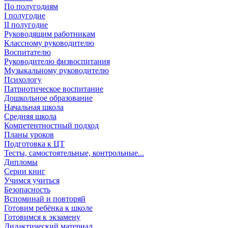
По полугодиям
I полугодие
II полугодие
Руководящим работникам
Классному руководителю
Воспитателю
Руководителю физвоспитания
Музыкальному руководителю
Психологу
Патриотическое воспитание
Дошкольное образование
Начальная школа
Средняя школа
Компетентностный подход
Планы уроков
Подготовка к ЦТ
Тесты, самостоятельные, контрольные...
Дипломы
Серии книг
Учимся учиться
Безопасность
Вспоминай и повторяй
Готовим ребёнка к школе
Готовимся к экзамену
Дидактический материал