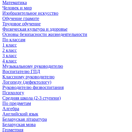
Математика
Человек и мир
Изобразительное искусство
Обучение грамоте
Трудовое обучение
Физическая культура и здоровье
Основы безопасности жизнедеятельности
По классам
1 класс
2 класс
3 класс
4 класс
Музыкальному руководителю
Воспитателю ГПД
Классному руководителю
Логопеду (дефектологу)
Руководителю физвоспитания
Психологу
Средняя школа (2-3 ступени)
По предметам
Алгебра
Английский язык
Беларуская літаратура
Беларуская мова
Геометрия