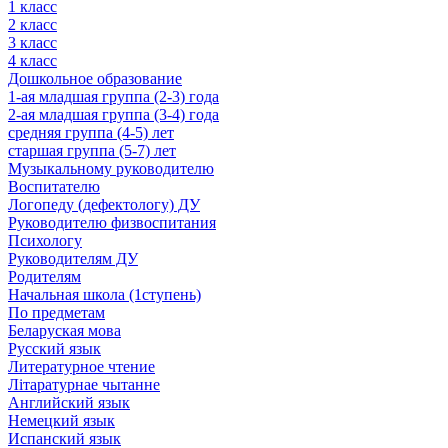
1 класс
2 класс
3 класс
4 класс
Дошкольное образование
1-ая младшая группа (2-3) года
2-ая младшая группа (3-4) года
средняя группа (4-5) лет
старшая группа (5-7) лет
Музыкальному руководителю
Воспитателю
Логопеду (дефектологу) ДУ
Руководителю физвоспитания
Психологу
Руководителям ДУ
Родителям
Начальная школа (1ступень)
По предметам
Беларуская мова
Русский язык
Литературное чтение
Літаратурнае чытанне
Английский язык
Немецкий язык
Испанский язык