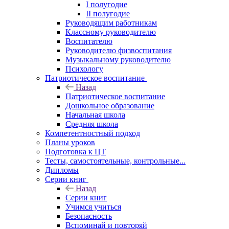
I полугодие
II полугодие
Руководящим работникам
Классному руководителю
Воспитателю
Руководителю физвоспитания
Музыкальному руководителю
Психологу
Патриотическое воспитание
Назад
Патриотическое воспитание
Дошкольное образование
Начальная школа
Средняя школа
Компетентностный подход
Планы уроков
Подготовка к ЦТ
Тесты, самостоятельные, контрольные...
Дипломы
Серии книг
Назад
Серии книг
Учимся учиться
Безопасность
Вспоминай и повторяй