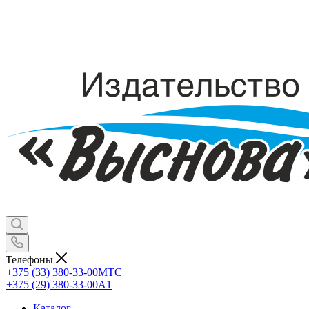
Телефоны
+375 (33) 380-33-00
МТС
+375 (29) 380-33-00
А1
Каталог