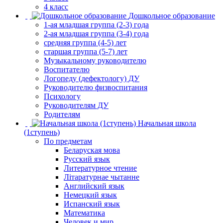
4 класс
Дошкольное образование
1-ая младшая группа (2-3) года
2-ая младшая группа (3-4) года
средняя группа (4-5) лет
старшая группа (5-7) лет
Музыкальному руководителю
Воспитателю
Логопеду (дефектологу) ДУ
Руководителю физвоспитания
Психологу
Руководителям ДУ
Родителям
Начальная школа
(1ступень)
По предметам
Беларуская мова
Русский язык
Литературное чтение
Літаратурнае чытанне
Английский язык
Немецкий язык
Испанский язык
Математика
Человек и мир