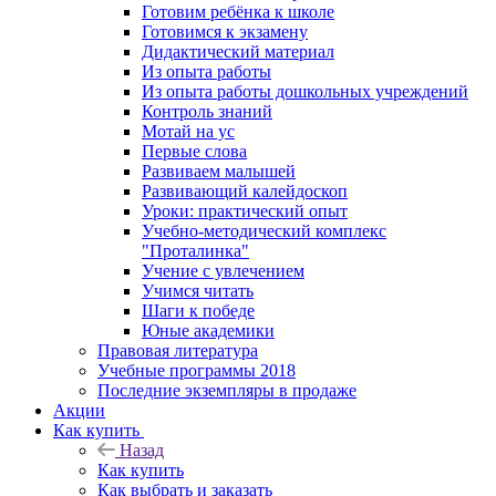
Готовим ребёнка к школе
Готовимся к экзамену
Дидактический материал
Из опыта работы
Из опыта работы дошкольных учреждений
Контроль знаний
Мотай на ус
Первые слова
Развиваем малышей
Развивающий калейдоскоп
Уроки: практический опыт
Учебно-методический комплекс
"Проталинка"
Учение с увлечением
Учимся читать
Шаги к победе
Юные академики
Правовая литература
Учебные программы 2018
Последние экземпляры в продаже
Акции
Как купить
Назад
Как купить
Как выбрать и заказать