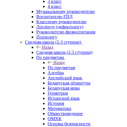
3 класс
4 класс
Музыкальному руководителю
Воспитателю ГПД
Классному руководителю
Логопеду (дефектологу)
Руководителю физвоспитания
Психологу
Средняя школа (2-3 ступени)
Назад
Средняя школа (2-3 ступени)
По предметам
Назад
По предметам
Алгебра
Английский язык
Беларуская літаратура
Беларуская мова
Геометрия
Испанский язык
История
Математика
Обществоведение
ОМХК
Основы безопасности