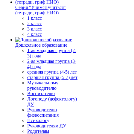
Серия "Учимся учиться"
(тетради, гриф НИО)
1 класс
2 класс
3 класс
4 класс
Дошкольное образование
1-ая младшая группа (2-
3) года
2-ая младшая группа (3-
4) года
средняя группа (4-5) лет
старшая группа (5-7) лет
Музыкальному
руководителю
Воспитателю
Логопеду (дефектологу)
ДУ
Руководителю
физвоспитания
Психологу
Руководителям ДУ
Родителям