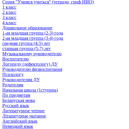
Серия "Учимся учиться" (тетради, гриф НИО)
1 класс
2 класс
3 класс
4 класс
Дошкольное образование
1-ая младшая группа (2-3) года
2-ая младшая группа (3-4) года
средняя группа (4-5) лет
старшая группа (5-7) лет
Музыкальному руководителю
Воспитателю
Логопеду (дефектологу) ДУ
Руководителю физвоспитания
Психологу
Руководителям ДУ
Родителям
Начальная школа (1ступень)
По предметам
Беларуская мова
Русский язык
Литературное чтение
Літаратурнае чытанне
Английский язык
Немецкий язык