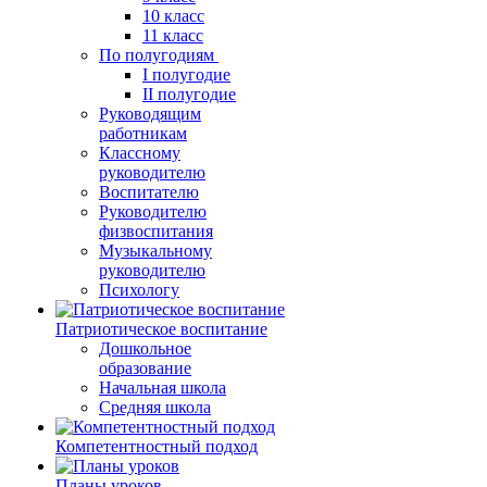
10 класс
11 класс
По полугодиям
I полугодие
II полугодие
Руководящим
работникам
Классному
руководителю
Воспитателю
Руководителю
физвоспитания
Музыкальному
руководителю
Психологу
Патриотическое воспитание
Дошкольное
образование
Начальная школа
Средняя школа
Компетентностный подход
Планы уроков