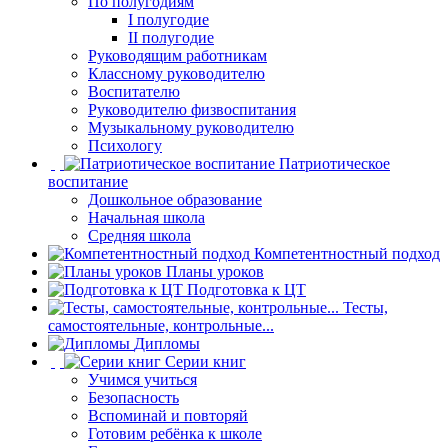
По полугодиям
I полугодие
II полугодие
Руководящим работникам
Классному руководителю
Воспитателю
Руководителю физвоспитания
Музыкальному руководителю
Психологу
Патриотическое
воспитание
Дошкольное образование
Начальная школа
Средняя школа
Компетентностный подход
Планы уроков
Подготовка к ЦТ
Тесты,
самостоятельные, контрольные...
Дипломы
Серии книг
Учимся учиться
Безопасность
Вспоминай и повторяй
Готовим ребёнка к школе