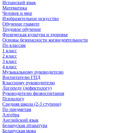
Испанский язык
Математика
Человек и мир
Изобразительное искусство
Обучение грамоте
Трудовое обучение
Физическая культура и здоровье
Основы безопасности жизнедеятельности
По классам
1 класс
2 класс
3 класс
4 класс
Музыкальному руководителю
Воспитателю ГПД
Классному руководителю
Логопеду (дефектологу)
Руководителю физвоспитания
Психологу
Средняя школа (2-3 ступени)
По предметам
Алгебра
Английский язык
Беларуская літаратура
Беларуская мова