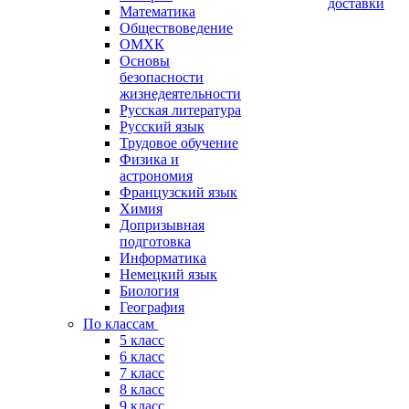
доставки
Математика
Обществоведение
ОМХК
Основы
безопасности
жизнедеятельности
Русская литература
Русский язык
Трудовое обучение
Физика и
астрономия
Французский язык
Химия
Допризывная
подготовка
Информатика
Немецкий язык
Биология
География
По классам
5 класс
6 класс
7 класс
8 класс
9 класс