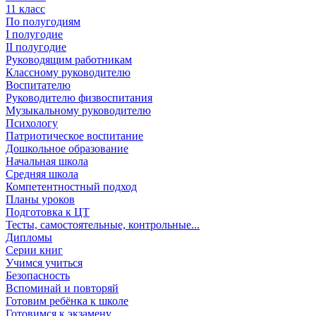
11 класс
По полугодиям
I полугодие
II полугодие
Руководящим работникам
Классному руководителю
Воспитателю
Руководителю физвоспитания
Музыкальному руководителю
Психологу
Патриотическое воспитание
Дошкольное образование
Начальная школа
Средняя школа
Компетентностный подход
Планы уроков
Подготовка к ЦТ
Тесты, самостоятельные, контрольные...
Дипломы
Серии книг
Учимся учиться
Безопасность
Вспоминай и повторяй
Готовим ребёнка к школе
Готовимся к экзамену