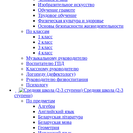
Изобразительное искусство
Обучение грамоте
Трудовое обучение
Физическая культура и здоровье
Основы безопасности жизнедеятельности
По классам
1 класс
2 класс
3 класс
4 класс
Музыкальному руководителю
Воспитателю ГПД
Классному руководителю
Логопеду (дефектологу)
Руководителю физвоспитания
Психологу
Средняя школа (2-3
ступени)
По предметам
Алгебра
Английский язык
Беларуская літаратура
Беларуская мова
Геометрия
Испанский язык