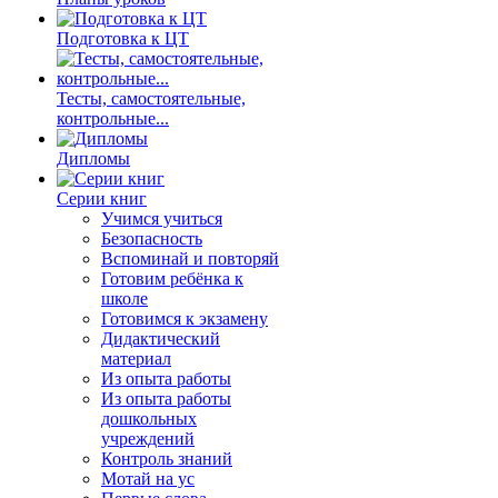
Подготовка к ЦТ
Тесты, самостоятельные,
контрольные...
Дипломы
Серии книг
Учимся учиться
Безопасность
Вспоминай и повторяй
Готовим ребёнка к
школе
Готовимся к экзамену
Дидактический
материал
Из опыта работы
Из опыта работы
дошкольных
учреждений
Контроль знаний
Мотай на ус