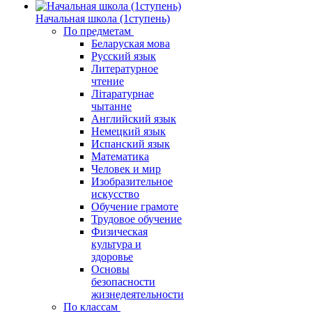
Начальная школа (1ступень)
По предметам
Беларуская мова
Русский язык
Литературное
чтение
Літаратурнае
чытанне
Английский язык
Немецкий язык
Испанский язык
Математика
Человек и мир
Изобразительное
искусство
Обучение грамоте
Трудовое обучение
Физическая
культура и
здоровье
Основы
безопасности
жизнедеятельности
По классам