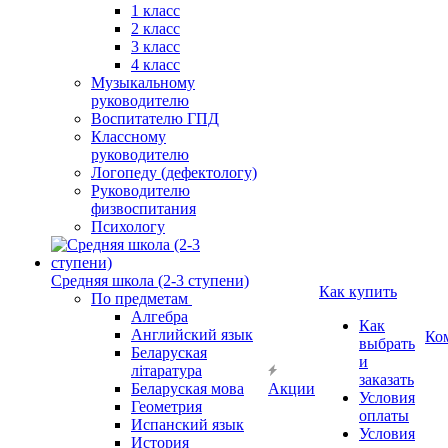
1 класс
2 класс
3 класс
4 класс
Музыкальному
руководителю
Воспитателю ГПД
Классному
руководителю
Логопеду (дефектологу)
Руководителю
физвоспитания
Психологу
Средняя школа (2-3 ступени)
Как купить
По предметам
Алгебра
Как
Английский язык
Ко
выбрать
Беларуская
и
літаратура
заказать
Беларуская мова
Акции
Условия
Геометрия
оплаты
Испанский язык
Условия
История