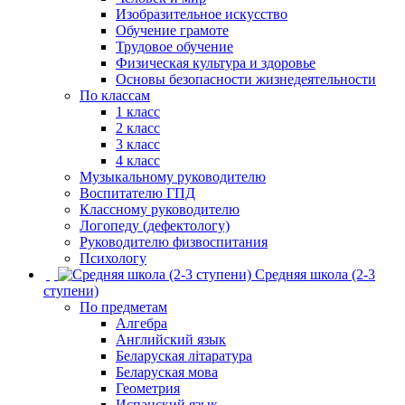
Изобразительное искусство
Обучение грамоте
Трудовое обучение
Физическая культура и здоровье
Основы безопасности жизнедеятельности
По классам
1 класс
2 класс
3 класс
4 класс
Музыкальному руководителю
Воспитателю ГПД
Классному руководителю
Логопеду (дефектологу)
Руководителю физвоспитания
Психологу
Средняя школа (2-3
ступени)
По предметам
Алгебра
Английский язык
Беларуская літаратура
Беларуская мова
Геометрия
Испанский язык