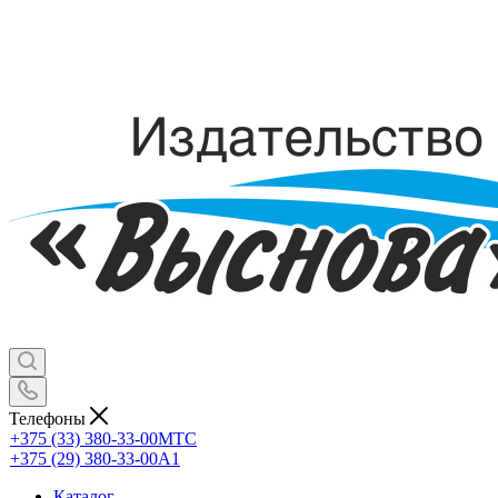
Телефоны
+375 (33) 380-33-00
МТС
+375 (29) 380-33-00
А1
Каталог