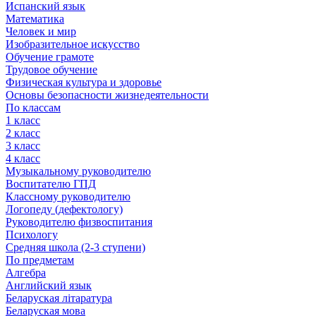
Испанский язык
Математика
Человек и мир
Изобразительное искусство
Обучение грамоте
Трудовое обучение
Физическая культура и здоровье
Основы безопасности жизнедеятельности
По классам
1 класс
2 класс
3 класс
4 класс
Музыкальному руководителю
Воспитателю ГПД
Классному руководителю
Логопеду (дефектологу)
Руководителю физвоспитания
Психологу
Средняя школа (2-3 ступени)
По предметам
Алгебра
Английский язык
Беларуская літаратура
Беларуская мова