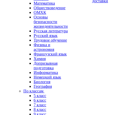
доставки
Математика
Обществоведение
ОМХК
Основы
безопасности
жизнедеятельности
Русская литература
Русский язык
Трудовое обучение
Физика и
астрономия
Французский язык
Химия
Допризывная
подготовка
Информатика
Немецкий язык
Биология
География
По классам
5 класс
6 класс
7 класс
8 класс
9 класс