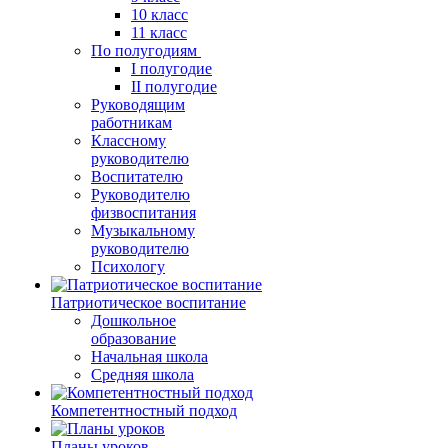
10 класс
11 класс
По полугодиям
I полугодие
II полугодие
Руководящим
работникам
Классному
руководителю
Воспитателю
Руководителю
физвоспитания
Музыкальному
руководителю
Психологу
Патриотическое воспитание
Дошкольное
образование
Начальная школа
Средняя школа
Компетентностный подход
Планы уроков