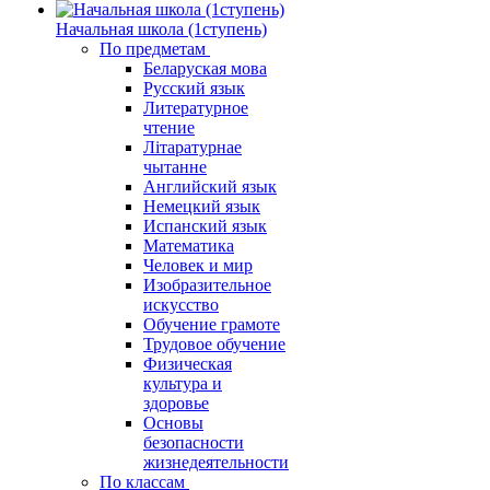
Начальная школа (1ступень)
По предметам
Беларуская мова
Русский язык
Литературное
чтение
Літаратурнае
чытанне
Английский язык
Немецкий язык
Испанский язык
Математика
Человек и мир
Изобразительное
искусство
Обучение грамоте
Трудовое обучение
Физическая
культура и
здоровье
Основы
безопасности
жизнедеятельности
По классам