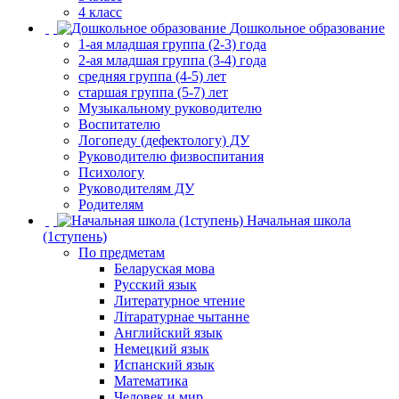
4 класс
Дошкольное образование
1-ая младшая группа (2-3) года
2-ая младшая группа (3-4) года
средняя группа (4-5) лет
старшая группа (5-7) лет
Музыкальному руководителю
Воспитателю
Логопеду (дефектологу) ДУ
Руководителю физвоспитания
Психологу
Руководителям ДУ
Родителям
Начальная школа
(1ступень)
По предметам
Беларуская мова
Русский язык
Литературное чтение
Літаратурнае чытанне
Английский язык
Немецкий язык
Испанский язык
Математика
Человек и мир