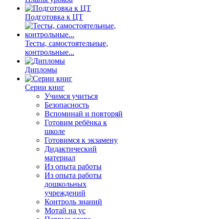
Подготовка к ЦТ
Тесты, самостоятельные,
контрольные...
Дипломы
Серии книг
Учимся учиться
Безопасность
Вспоминай и повторяй
Готовим ребёнка к
школе
Готовимся к экзамену
Дидактический
материал
Из опыта работы
Из опыта работы
дошкольных
учреждений
Контроль знаний
Мотай на ус