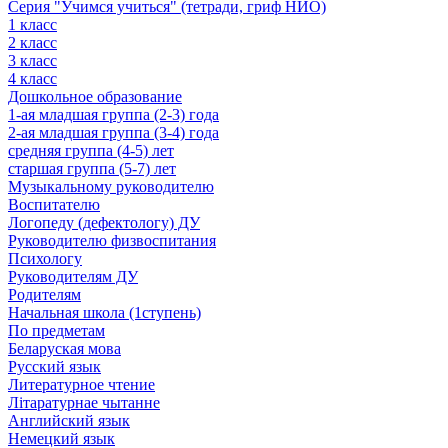
Серия "Учимся учиться" (тетради, гриф НИО)
1 класс
2 класс
3 класс
4 класс
Дошкольное образование
1-ая младшая группа (2-3) года
2-ая младшая группа (3-4) года
средняя группа (4-5) лет
старшая группа (5-7) лет
Музыкальному руководителю
Воспитателю
Логопеду (дефектологу) ДУ
Руководителю физвоспитания
Психологу
Руководителям ДУ
Родителям
Начальная школа (1ступень)
По предметам
Беларуская мова
Русский язык
Литературное чтение
Літаратурнае чытанне
Английский язык
Немецкий язык