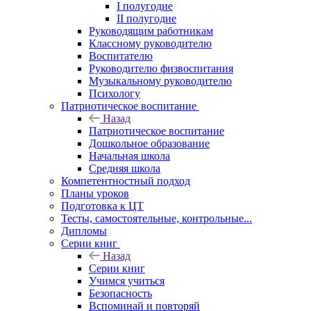
I полугодие
II полугодие
Руководящим работникам
Классному руководителю
Воспитателю
Руководителю физвоспитания
Музыкальному руководителю
Психологу
Патриотическое воспитание
Назад
Патриотическое воспитание
Дошкольное образование
Начальная школа
Средняя школа
Компетентностный подход
Планы уроков
Подготовка к ЦТ
Тесты, самостоятельные, контрольные...
Дипломы
Серии книг
Назад
Серии книг
Учимся учиться
Безопасность
Вспоминай и повторяй