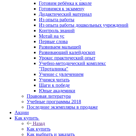
Готовим ребёнка к школе
Готовимся к экзамену
Дидактический материал
Из опыта работы
Из опыта работы дошкольных учреждений
Контроль знаний
Мотай на ус
Первые слова
Развиваем малышей
Развивающий калейдоскоп
Уроки: практический опыт
Учебно-методический комплекс
"Проталинка"
Учение с увлечением
Учимся читать
Шаги к победе
Юные академики
Правовая литература
Учебные программы 2018
Последние экземпляры в продаже
Акции
Как купить
Назад
Как купить
Как выбрать и заказать