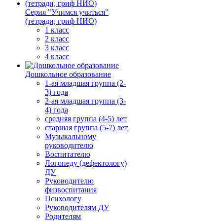
Серия "Учимся учиться"
(тетради, гриф НИО)
1 класс
2 класс
3 класс
4 класс
Дошкольное образование
1-ая младшая группа (2-
3) года
2-ая младшая группа (3-
4) года
средняя группа (4-5) лет
старшая группа (5-7) лет
Музыкальному
руководителю
Воспитателю
Логопеду (дефектологу)
ДУ
Руководителю
физвоспитания
Психологу
Руководителям ДУ
Родителям