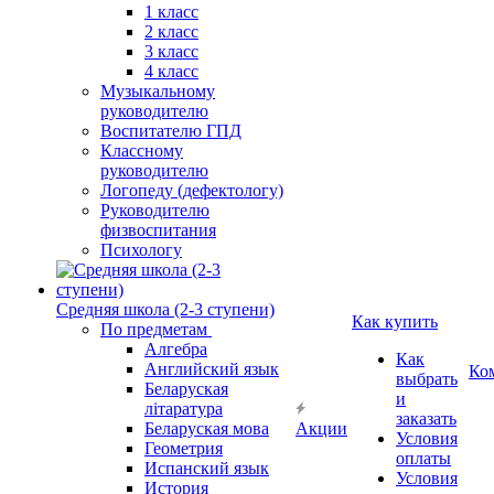
1 класс
2 класс
3 класс
4 класс
Музыкальному
руководителю
Воспитателю ГПД
Классному
руководителю
Логопеду (дефектологу)
Руководителю
физвоспитания
Психологу
Средняя школа (2-3 ступени)
Как купить
По предметам
Алгебра
Как
Английский язык
Ко
выбрать
Беларуская
и
літаратура
заказать
Беларуская мова
Акции
Условия
Геометрия
оплаты
Испанский язык
Условия
История