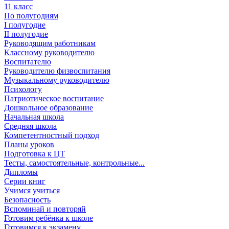
11 класс
По полугодиям
I полугодие
II полугодие
Руководящим работникам
Классному руководителю
Воспитателю
Руководителю физвоспитания
Музыкальному руководителю
Психологу
Патриотическое воспитание
Дошкольное образование
Начальная школа
Средняя школа
Компетентностный подход
Планы уроков
Подготовка к ЦТ
Тесты, самостоятельные, контрольные...
Дипломы
Серии книг
Учимся учиться
Безопасность
Вспоминай и повторяй
Готовим ребёнка к школе
Готовимся к экзамену