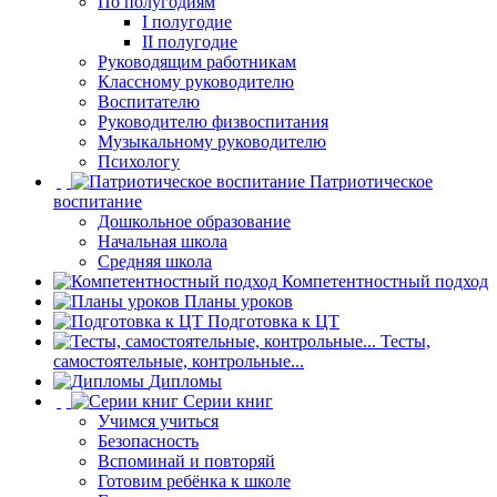
По полугодиям
I полугодие
II полугодие
Руководящим работникам
Классному руководителю
Воспитателю
Руководителю физвоспитания
Музыкальному руководителю
Психологу
Патриотическое
воспитание
Дошкольное образование
Начальная школа
Средняя школа
Компетентностный подход
Планы уроков
Подготовка к ЦТ
Тесты,
самостоятельные, контрольные...
Дипломы
Серии книг
Учимся учиться
Безопасность
Вспоминай и повторяй
Готовим ребёнка к школе