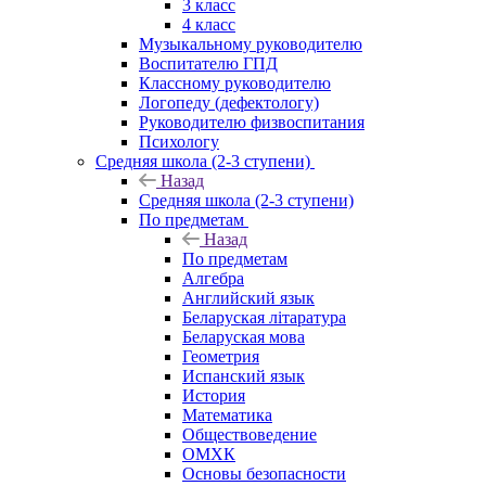
3 класс
4 класс
Музыкальному руководителю
Воспитателю ГПД
Классному руководителю
Логопеду (дефектологу)
Руководителю физвоспитания
Психологу
Средняя школа (2-3 ступени)
Назад
Средняя школа (2-3 ступени)
По предметам
Назад
По предметам
Алгебра
Английский язык
Беларуская літаратура
Беларуская мова
Геометрия
Испанский язык
История
Математика
Обществоведение
ОМХК
Основы безопасности