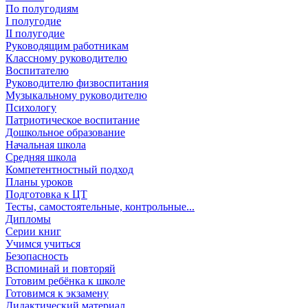
По полугодиям
I полугодие
II полугодие
Руководящим работникам
Классному руководителю
Воспитателю
Руководителю физвоспитания
Музыкальному руководителю
Психологу
Патриотическое воспитание
Дошкольное образование
Начальная школа
Средняя школа
Компетентностный подход
Планы уроков
Подготовка к ЦТ
Тесты, самостоятельные, контрольные...
Дипломы
Серии книг
Учимся учиться
Безопасность
Вспоминай и повторяй
Готовим ребёнка к школе
Готовимся к экзамену
Дидактический материал