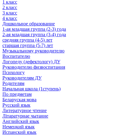
1 класс
2 класс
3 класс
4 класс
Дошкольное образование
1-ая младшая группа (2-3) года
2-ая младшая группа (3-4) года
средняя группа (4-5) лет
старшая группа (5-7) лет
Музыкальному руководителю
Воспитателю
Логопеду (дефектологу) ДУ
Руководителю физвоспитания
Психологу
Руководителям ДУ
Родителям
Начальная школа (1ступень)
По предметам
Беларуская мова
Русский язык
Литературное чтение
Літаратурнае чытанне
Английский язык
Немецкий язык
Испанский язык