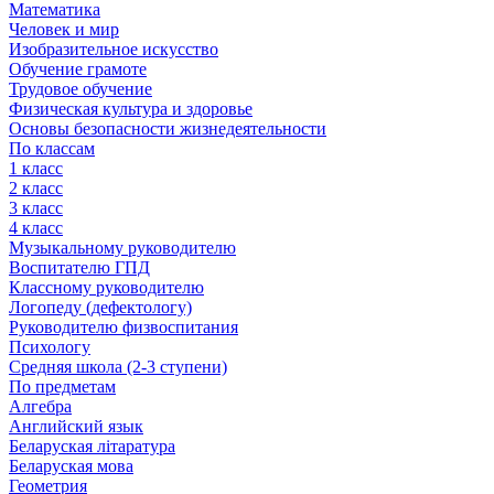
Математика
Человек и мир
Изобразительное искусство
Обучение грамоте
Трудовое обучение
Физическая культура и здоровье
Основы безопасности жизнедеятельности
По классам
1 класс
2 класс
3 класс
4 класс
Музыкальному руководителю
Воспитателю ГПД
Классному руководителю
Логопеду (дефектологу)
Руководителю физвоспитания
Психологу
Средняя школа (2-3 ступени)
По предметам
Алгебра
Английский язык
Беларуская літаратура
Беларуская мова
Геометрия