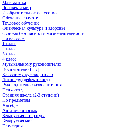
Математика
Человек и мир
Изобразительное искусство
Обучение грамоте
Трудовое обучение
Физическая культура и здоровье
Основы безопасности жизнедеятельности
По классам
1 класс
2 класс
3 класс
4 класс
Музыкальному руководителю
Воспитателю ГПД
Классному руководителю
Логопеду (дефектологу)
Руководителю физвоспитания
Психологу
Средняя школа (2-3 ступени)
По предметам
Алгебра
Английский язык
Беларуская літаратура
Беларуская мова
Геометрия