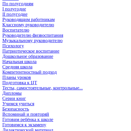
По полугодиям
I полугодие
II полугодие
Руководящим работникам
Классному руководителю
Воспитателю
Руководителю физвоспитания
Музыкальному руководителю
Психологу
Патриотическое воспитание
Дошкольное образование
Начальная школа
Средняя школа
Компетентностный подход
Планы уроков
Подготовка к ЦТ
Тесты, самостоятельные, контрольные...
Дипломы
Серии книг
Учимся учиться
Безопасность
Вспоминай и повторяй
Готовим ребёнка к школе
Готовимся к экзамену
Дидактический материал