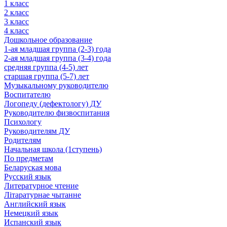
1 класс
2 класс
3 класс
4 класс
Дошкольное образование
1-ая младшая группа (2-3) года
2-ая младшая группа (3-4) года
средняя группа (4-5) лет
старшая группа (5-7) лет
Музыкальному руководителю
Воспитателю
Логопеду (дефектологу) ДУ
Руководителю физвоспитания
Психологу
Руководителям ДУ
Родителям
Начальная школа (1ступень)
По предметам
Беларуская мова
Русский язык
Литературное чтение
Літаратурнае чытанне
Английский язык
Немецкий язык
Испанский язык