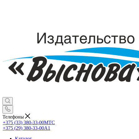
Телефоны
+375 (33) 380-33-00
МТС
+375 (29) 380-33-00
А1
Каталог