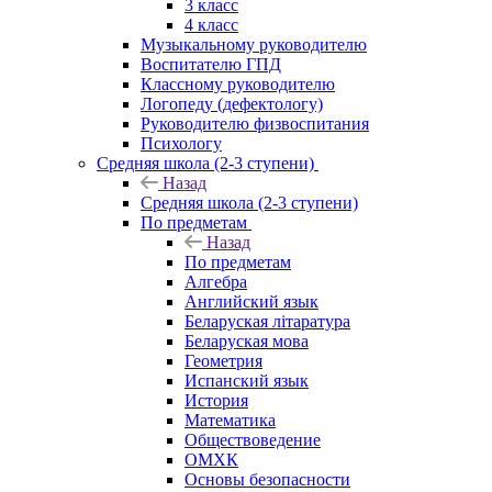
3 класс
4 класс
Музыкальному руководителю
Воспитателю ГПД
Классному руководителю
Логопеду (дефектологу)
Руководителю физвоспитания
Психологу
Средняя школа (2-3 ступени)
Назад
Средняя школа (2-3 ступени)
По предметам
Назад
По предметам
Алгебра
Английский язык
Беларуская літаратура
Беларуская мова
Геометрия
Испанский язык
История
Математика
Обществоведение
ОМХК
Основы безопасности