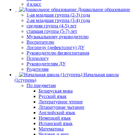
4 класс
Дошкольное образование
1-ая младшая группа (2-3) года
2-ая младшая группа (3-4) года
средняя группа (4-5) лет
старшая группа (5-7) лет
Музыкальному руководителю
Воспитателю
Логопеду (дефектологу) ДУ
Руководителю физвоспитания
Психологу
Руководителям ДУ
Родителям
Начальная школа
(1ступень)
По предметам
Беларуская мова
Русский язык
Литературное чтение
Літаратурнае чытанне
Английский язык
Немецкий язык
Испанский язык
Математика
Человек и мир