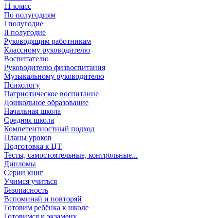
11 класс
По полугодиям
I полугодие
II полугодие
Руководящим работникам
Классному руководителю
Воспитателю
Руководителю физвоспитания
Музыкальному руководителю
Психологу
Патриотическое воспитание
Дошкольное образование
Начальная школа
Средняя школа
Компетентностный подход
Планы уроков
Подготовка к ЦТ
Тесты, самостоятельные, контрольные...
Дипломы
Серии книг
Учимся учиться
Безопасность
Вспоминай и повторяй
Готовим ребёнка к школе
Готовимся к экзамену