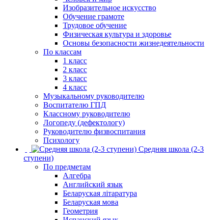
Изобразительное искусство
Обучение грамоте
Трудовое обучение
Физическая культура и здоровье
Основы безопасности жизнедеятельности
По классам
1 класс
2 класс
3 класс
4 класс
Музыкальному руководителю
Воспитателю ГПД
Классному руководителю
Логопеду (дефектологу)
Руководителю физвоспитания
Психологу
Средняя школа (2-3
ступени)
По предметам
Алгебра
Английский язык
Беларуская літаратура
Беларуская мова
Геометрия
Испанский язык