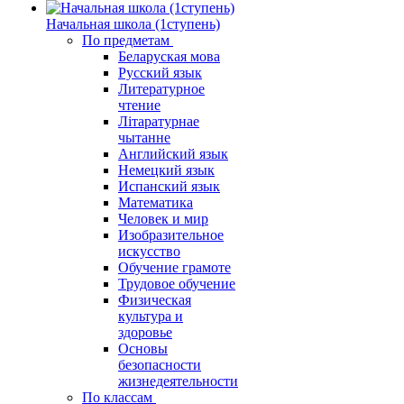
Начальная школа (1ступень)
По предметам
Беларуская мова
Русский язык
Литературное
чтение
Літаратурнае
чытанне
Английский язык
Немецкий язык
Испанский язык
Математика
Человек и мир
Изобразительное
искусство
Обучение грамоте
Трудовое обучение
Физическая
культура и
здоровье
Основы
безопасности
жизнедеятельности
По классам