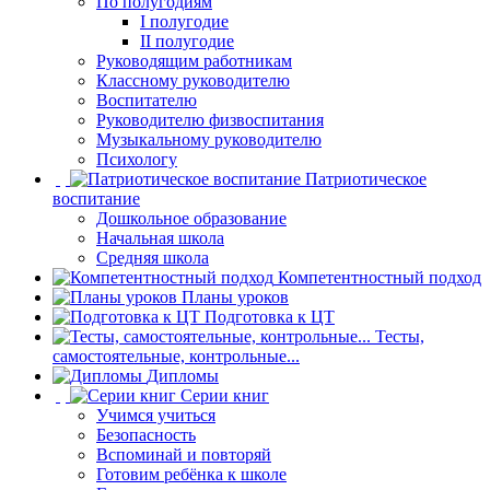
По полугодиям
I полугодие
II полугодие
Руководящим работникам
Классному руководителю
Воспитателю
Руководителю физвоспитания
Музыкальному руководителю
Психологу
Патриотическое
воспитание
Дошкольное образование
Начальная школа
Средняя школа
Компетентностный подход
Планы уроков
Подготовка к ЦТ
Тесты,
самостоятельные, контрольные...
Дипломы
Серии книг
Учимся учиться
Безопасность
Вспоминай и повторяй
Готовим ребёнка к школе