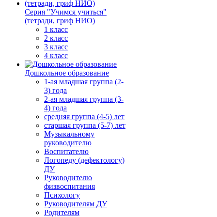
Серия "Учимся учиться"
(тетради, гриф НИО)
1 класс
2 класс
3 класс
4 класс
Дошкольное образование
1-ая младшая группа (2-
3) года
2-ая младшая группа (3-
4) года
средняя группа (4-5) лет
старшая группа (5-7) лет
Музыкальному
руководителю
Воспитателю
Логопеду (дефектологу)
ДУ
Руководителю
физвоспитания
Психологу
Руководителям ДУ
Родителям