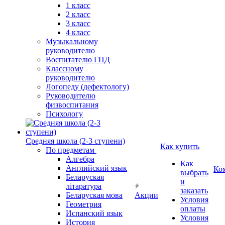
1 класс
2 класс
3 класс
4 класс
Музыкальному
руководителю
Воспитателю ГПД
Классному
руководителю
Логопеду (дефектологу)
Руководителю
физвоспитания
Психологу
Средняя школа (2-3 ступени)
Как купить
По предметам
Алгебра
Как
Английский язык
Ко
выбрать
Беларуская
и
літаратура
заказать
Беларуская мова
Акции
Условия
Геометрия
оплаты
Испанский язык
Условия
История