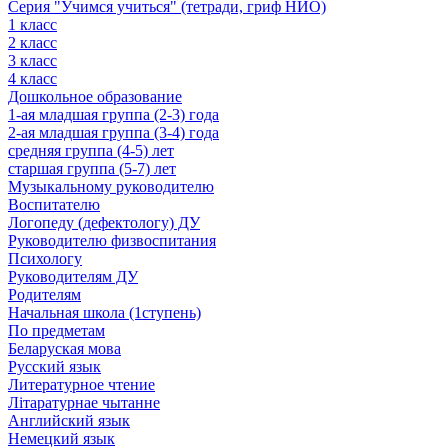
Серия "Учимся учиться" (тетради, гриф НИО)
1 класс
2 класс
3 класс
4 класс
Дошкольное образование
1-ая младшая группа (2-3) года
2-ая младшая группа (3-4) года
средняя группа (4-5) лет
старшая группа (5-7) лет
Музыкальному руководителю
Воспитателю
Логопеду (дефектологу) ДУ
Руководителю физвоспитания
Психологу
Руководителям ДУ
Родителям
Начальная школа (1ступень)
По предметам
Беларуская мова
Русский язык
Литературное чтение
Літаратурнае чытанне
Английский язык
Немецкий язык