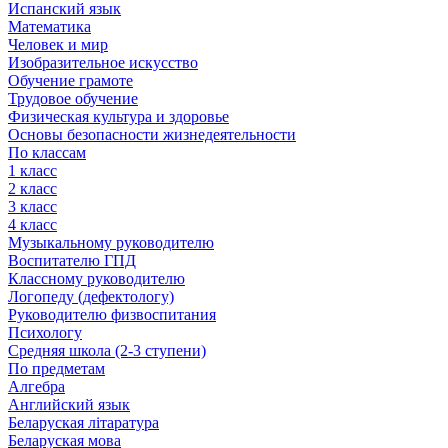
Испанский язык
Математика
Человек и мир
Изобразительное искусство
Обучение грамоте
Трудовое обучение
Физическая культура и здоровье
Основы безопасности жизнедеятельности
По классам
1 класс
2 класс
3 класс
4 класс
Музыкальному руководителю
Воспитателю ГПД
Классному руководителю
Логопеду (дефектологу)
Руководителю физвоспитания
Психологу
Средняя школа (2-3 ступени)
По предметам
Алгебра
Английский язык
Беларуская літаратура
Беларуская мова