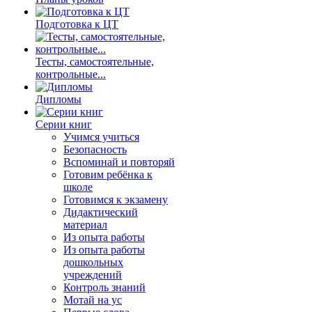
Подготовка к ЦТ
Тесты, самостоятельные,
контрольные...
Дипломы
Серии книг
Учимся учиться
Безопасность
Вспоминай и повторяй
Готовим ребёнка к
школе
Готовимся к экзамену
Дидактический
материал
Из опыта работы
Из опыта работы
дошкольных
учреждений
Контроль знаний
Мотай на ус