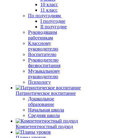
10 класс
11 класс
По полугодиям
I полугодие
II полугодие
Руководящим
работникам
Классному
руководителю
Воспитателю
Руководителю
физвоспитания
Музыкальному
руководителю
Психологу
Патриотическое воспитание
Дошкольное
образование
Начальная школа
Средняя школа
Компетентностный подход
Планы уроков