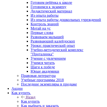
Готовим ребёнка к школе
Готовимся к экзамену
Дидактический материал
Из опыта работы
Из опыта работы дошкольных учреждений
Контроль знаний
Мотай на ус
Первые слова
Развиваем малышей
Развивающий калейдоскоп
Уроки: практический опыт
Учебно-методический комплекс
"Проталинка"
Учение с увлечением
Учимся читать
Шаги к победе
Юные академики
Правовая литература
Учебные программы 2018
Последние экземпляры в продаже
Акции
Как купить
Назад
Как купить
Как выбрать и заказать