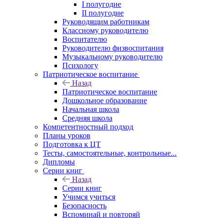
I полугодие
II полугодие
Руководящим работникам
Классному руководителю
Воспитателю
Руководителю физвоспитания
Музыкальному руководителю
Психологу
Патриотическое воспитание
Назад
Патриотическое воспитание
Дошкольное образование
Начальная школа
Средняя школа
Компетентностный подход
Планы уроков
Подготовка к ЦТ
Тесты, самостоятельные, контрольные...
Дипломы
Серии книг
Назад
Серии книг
Учимся учиться
Безопасность
Вспоминай и повторяй