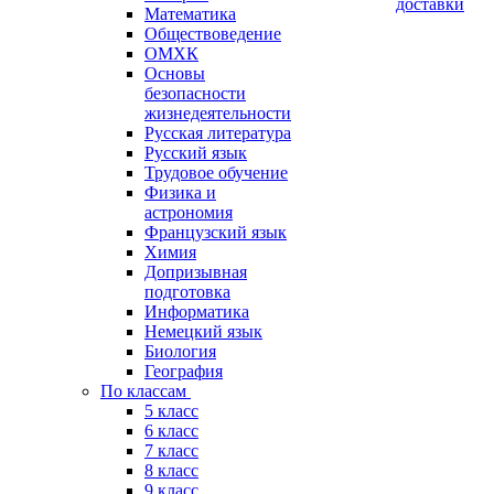
доставки
Математика
Обществоведение
ОМХК
Основы
безопасности
жизнедеятельности
Русская литература
Русский язык
Трудовое обучение
Физика и
астрономия
Французский язык
Химия
Допризывная
подготовка
Информатика
Немецкий язык
Биология
География
По классам
5 класс
6 класс
7 класс
8 класс
9 класс