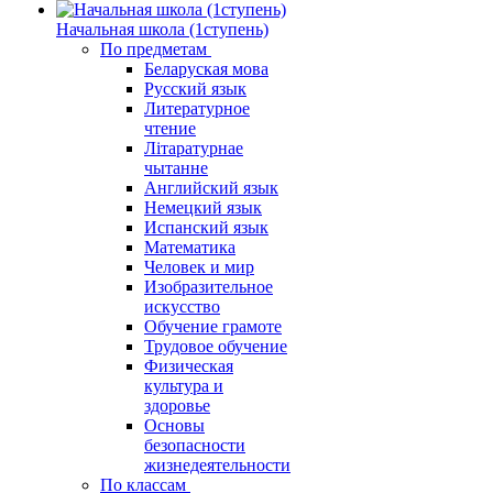
Начальная школа (1ступень)
По предметам
Беларуская мова
Русский язык
Литературное
чтение
Літаратурнае
чытанне
Английский язык
Немецкий язык
Испанский язык
Математика
Человек и мир
Изобразительное
искусство
Обучение грамоте
Трудовое обучение
Физическая
культура и
здоровье
Основы
безопасности
жизнедеятельности
По классам