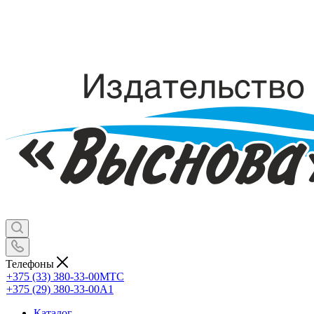
Телефоны
+375 (33) 380-33-00
МТС
+375 (29) 380-33-00
А1
Каталог