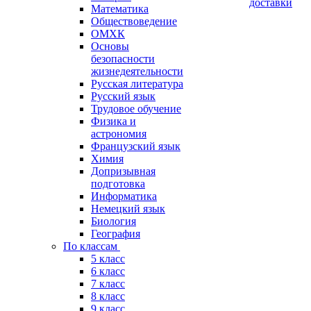
доставки
Математика
Обществоведение
ОМХК
Основы
безопасности
жизнедеятельности
Русская литература
Русский язык
Трудовое обучение
Физика и
астрономия
Французский язык
Химия
Допризывная
подготовка
Информатика
Немецкий язык
Биология
География
По классам
5 класс
6 класс
7 класс
8 класс
9 класс