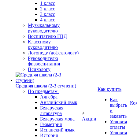
1 класс
2 класс
3 класс
4 класс
Музыкальному
руководителю
Воспитателю ГПД
Классному
руководителю
Логопеду (дефектологу)
Руководителю
физвоспитания
Психологу
Средняя школа (2-3 ступени)
Как купить
По предметам
Алгебра
Как
Английский язык
Ко
выбрать
Беларуская
и
літаратура
заказать
Беларуская мова
Акции
Условия
Геометрия
оплаты
Испанский язык
Условия
История