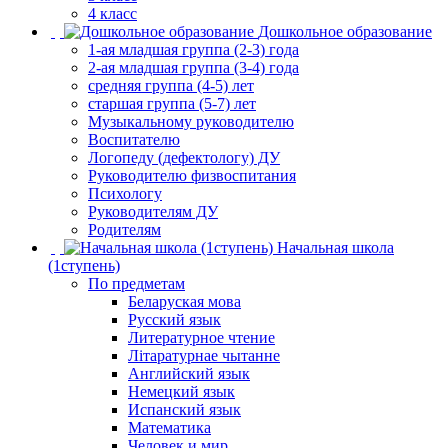
4 класс
Дошкольное образование
1-ая младшая группа (2-3) года
2-ая младшая группа (3-4) года
средняя группа (4-5) лет
старшая группа (5-7) лет
Музыкальному руководителю
Воспитателю
Логопеду (дефектологу) ДУ
Руководителю физвоспитания
Психологу
Руководителям ДУ
Родителям
Начальная школа
(1ступень)
По предметам
Беларуская мова
Русский язык
Литературное чтение
Літаратурнае чытанне
Английский язык
Немецкий язык
Испанский язык
Математика
Человек и мир