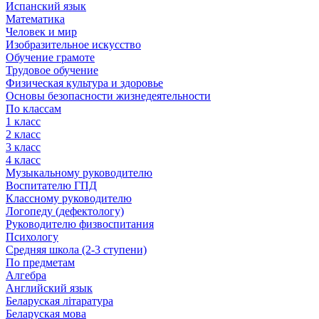
Испанский язык
Математика
Человек и мир
Изобразительное искусство
Обучение грамоте
Трудовое обучение
Физическая культура и здоровье
Основы безопасности жизнедеятельности
По классам
1 класс
2 класс
3 класс
4 класс
Музыкальному руководителю
Воспитателю ГПД
Классному руководителю
Логопеду (дефектологу)
Руководителю физвоспитания
Психологу
Средняя школа (2-3 ступени)
По предметам
Алгебра
Английский язык
Беларуская літаратура
Беларуская мова