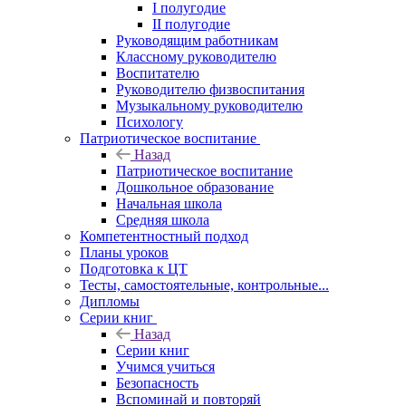
I полугодие
II полугодие
Руководящим работникам
Классному руководителю
Воспитателю
Руководителю физвоспитания
Музыкальному руководителю
Психологу
Патриотическое воспитание
Назад
Патриотическое воспитание
Дошкольное образование
Начальная школа
Средняя школа
Компетентностный подход
Планы уроков
Подготовка к ЦТ
Тесты, самостоятельные, контрольные...
Дипломы
Серии книг
Назад
Серии книг
Учимся учиться
Безопасность
Вспоминай и повторяй