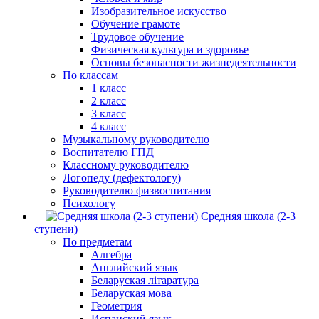
Изобразительное искусство
Обучение грамоте
Трудовое обучение
Физическая культура и здоровье
Основы безопасности жизнедеятельности
По классам
1 класс
2 класс
3 класс
4 класс
Музыкальному руководителю
Воспитателю ГПД
Классному руководителю
Логопеду (дефектологу)
Руководителю физвоспитания
Психологу
Средняя школа (2-3
ступени)
По предметам
Алгебра
Английский язык
Беларуская літаратура
Беларуская мова
Геометрия
Испанский язык