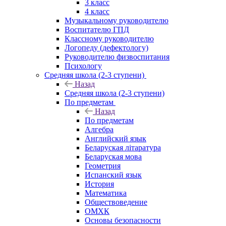
3 класс
4 класс
Музыкальному руководителю
Воспитателю ГПД
Классному руководителю
Логопеду (дефектологу)
Руководителю физвоспитания
Психологу
Средняя школа (2-3 ступени)
Назад
Средняя школа (2-3 ступени)
По предметам
Назад
По предметам
Алгебра
Английский язык
Беларуская літаратура
Беларуская мова
Геометрия
Испанский язык
История
Математика
Обществоведение
ОМХК
Основы безопасности