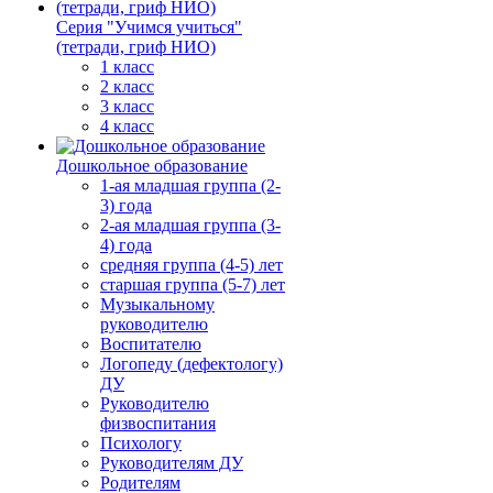
Серия "Учимся учиться"
(тетради, гриф НИО)
1 класс
2 класс
3 класс
4 класс
Дошкольное образование
1-ая младшая группа (2-
3) года
2-ая младшая группа (3-
4) года
средняя группа (4-5) лет
старшая группа (5-7) лет
Музыкальному
руководителю
Воспитателю
Логопеду (дефектологу)
ДУ
Руководителю
физвоспитания
Психологу
Руководителям ДУ
Родителям