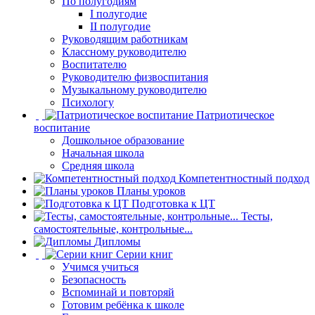
По полугодиям
I полугодие
II полугодие
Руководящим работникам
Классному руководителю
Воспитателю
Руководителю физвоспитания
Музыкальному руководителю
Психологу
Патриотическое
воспитание
Дошкольное образование
Начальная школа
Средняя школа
Компетентностный подход
Планы уроков
Подготовка к ЦТ
Тесты,
самостоятельные, контрольные...
Дипломы
Серии книг
Учимся учиться
Безопасность
Вспоминай и повторяй
Готовим ребёнка к школе