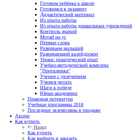
Готовим ребёнка к школе
Готовимся к экзамену
Дидактический материал
Из опыта работы
Из опыта работы дошкольных учреждений
Контроль знаний
Мотай на ус
Первые слова
Развиваем малышей
Развивающий калейдоскоп
Уроки: практический опыт
Учебно-методический комплекс
"Проталинка"
Учение с увлечением
Учимся читать
Шаги к победе
Юные академики
Правовая литература
Учебные программы 2018
Последние экземпляры в продаже
Акции
Как купить
Назад
Как купить
Как выбрать и заказать