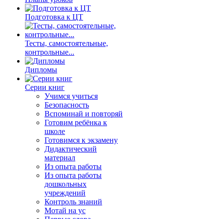
Подготовка к ЦТ
Тесты, самостоятельные,
контрольные...
Дипломы
Серии книг
Учимся учиться
Безопасность
Вспоминай и повторяй
Готовим ребёнка к
школе
Готовимся к экзамену
Дидактический
материал
Из опыта работы
Из опыта работы
дошкольных
учреждений
Контроль знаний
Мотай на ус