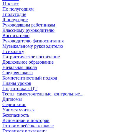
11 класс
По полугодиям
I полугодие
II полугодие
Руководящим работникам
Классному руководителю
Воспитателю
Руководителю физвоспитания
Музыкальному руководителю
Психологу
Патриотическое воспитание
Дошкольное образование
Начальная школа
Средняя школа
Компетентностный подход
Планы уроков
Подготовка к ЦТ
Тесты, самостоятельные, контрольные...
Дипломы
Серии книг
Учимся учиться
Безопасность
Вспоминай и повторяй
Готовим ребёнка к школе
Готовимся к экзамену