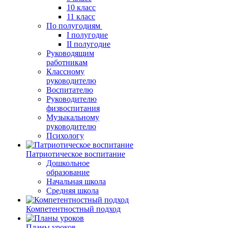
10 класс
11 класс
По полугодиям
I полугодие
II полугодие
Руководящим
работникам
Классному
руководителю
Воспитателю
Руководителю
физвоспитания
Музыкальному
руководителю
Психологу
Патриотическое воспитание
Дошкольное
образование
Начальная школа
Средняя школа
Компетентностный подход
Планы уроков