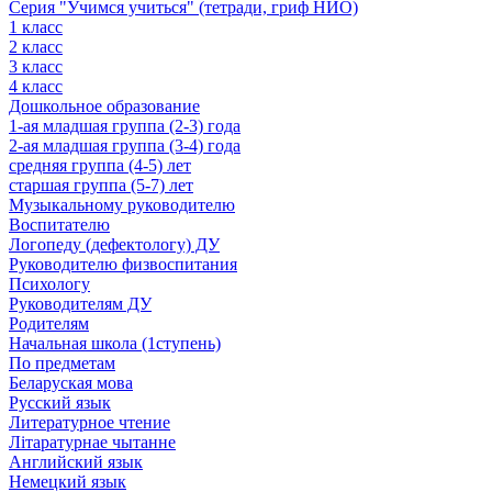
Серия "Учимся учиться" (тетради, гриф НИО)
1 класс
2 класс
3 класс
4 класс
Дошкольное образование
1-ая младшая группа (2-3) года
2-ая младшая группа (3-4) года
средняя группа (4-5) лет
старшая группа (5-7) лет
Музыкальному руководителю
Воспитателю
Логопеду (дефектологу) ДУ
Руководителю физвоспитания
Психологу
Руководителям ДУ
Родителям
Начальная школа (1ступень)
По предметам
Беларуская мова
Русский язык
Литературное чтение
Літаратурнае чытанне
Английский язык
Немецкий язык