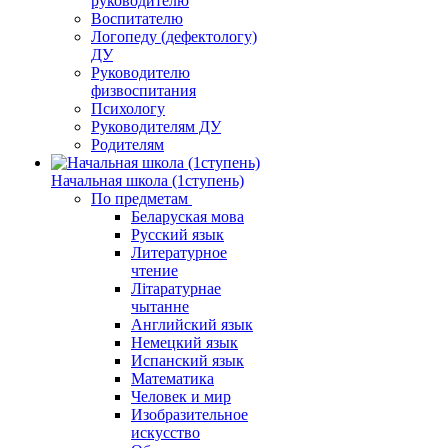
руководителю
Воспитателю
Логопеду (дефектологу)
ДУ
Руководителю
физвоспитания
Психологу
Руководителям ДУ
Родителям
Начальная школа (1ступень)
По предметам
Беларуская мова
Русский язык
Литературное
чтение
Літаратурнае
чытанне
Английский язык
Немецкий язык
Испанский язык
Математика
Человек и мир
Изобразительное
искусство