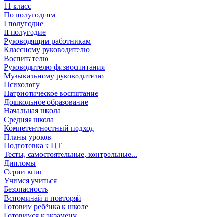
11 класс
По полугодиям
I полугодие
II полугодие
Руководящим работникам
Классному руководителю
Воспитателю
Руководителю физвоспитания
Музыкальному руководителю
Психологу
Патриотическое воспитание
Дошкольное образование
Начальная школа
Средняя школа
Компетентностный подход
Планы уроков
Подготовка к ЦТ
Тесты, самостоятельные, контрольные...
Дипломы
Серии книг
Учимся учиться
Безопасность
Вспоминай и повторяй
Готовим ребёнка к школе
Готовимся к экзамену