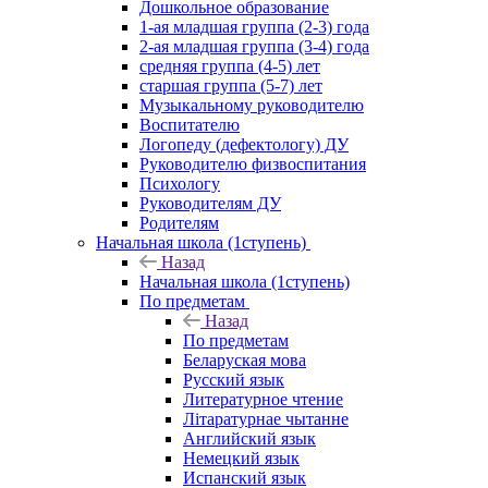
Дошкольное образование
1-ая младшая группа (2-3) года
2-ая младшая группа (3-4) года
средняя группа (4-5) лет
старшая группа (5-7) лет
Музыкальному руководителю
Воспитателю
Логопеду (дефектологу) ДУ
Руководителю физвоспитания
Психологу
Руководителям ДУ
Родителям
Начальная школа (1ступень)
Назад
Начальная школа (1ступень)
По предметам
Назад
По предметам
Беларуская мова
Русский язык
Литературное чтение
Літаратурнае чытанне
Английский язык
Немецкий язык
Испанский язык