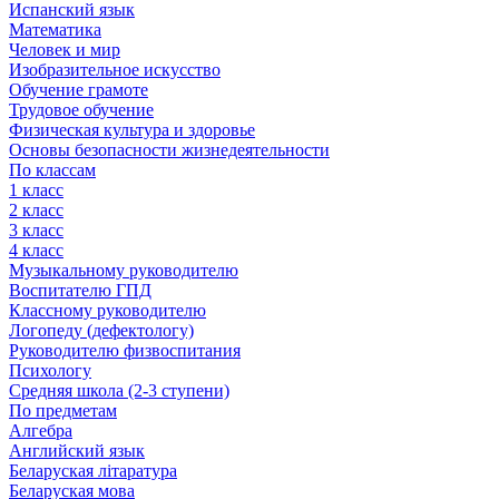
Испанский язык
Математика
Человек и мир
Изобразительное искусство
Обучение грамоте
Трудовое обучение
Физическая культура и здоровье
Основы безопасности жизнедеятельности
По классам
1 класс
2 класс
3 класс
4 класс
Музыкальному руководителю
Воспитателю ГПД
Классному руководителю
Логопеду (дефектологу)
Руководителю физвоспитания
Психологу
Средняя школа (2-3 ступени)
По предметам
Алгебра
Английский язык
Беларуская літаратура
Беларуская мова