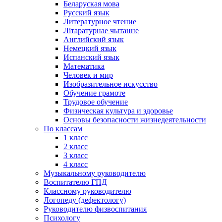
Беларуская мова
Русский язык
Литературное чтение
Літаратурнае чытанне
Английский язык
Немецкий язык
Испанский язык
Математика
Человек и мир
Изобразительное искусство
Обучение грамоте
Трудовое обучение
Физическая культура и здоровье
Основы безопасности жизнедеятельности
По классам
1 класс
2 класс
3 класс
4 класс
Музыкальному руководителю
Воспитателю ГПД
Классному руководителю
Логопеду (дефектологу)
Руководителю физвоспитания
Психологу