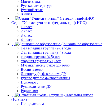
Математика
Русская литература
Русский язык
Химия
Серия "Учимся учиться" (тетради, гриф НИО)
1 класс
2 класс
3 класс
4 класс
Дошкольное образование
1-ая младшая группа (2-3) года
2-ая младшая группа (3-4) года
средняя группа (4-5) лет
старшая группа (5-7) лет
Музыкальному руководителю
Воспитателю
Логопеду (дефектологу) ДУ
Руководителю физвоспитания
Психологу
Руководителям ДУ
Родителям
Начальная школа
(1ступень)
По предметам