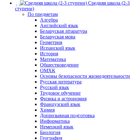
Средняя школа (2-3
ступени)
По предметам
Алгебра
Английский язык
Беларуская літаратура
Беларуская мова
Геометрия
Испанский язык
История
Математика
Обществоведение
ОМХК
Основы безопасности жизнедеятельности
Русская литература
Русский язык
Трудовое обучение
Физика и астрономия
Французский язык
Химия
Допризывная подготовка
Информатика
Немецкий язык
Биология
География