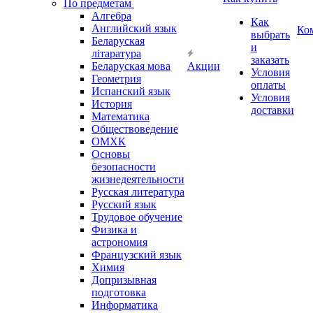
По предметам
Алгебра
Как
Английский язык
Ко
выбрать
Беларуская
и
літаратура
заказать
Беларуская мова
Акции
Условия
Геометрия
оплаты
Испанский язык
Условия
История
доставки
Математика
Обществоведение
ОМХК
Основы
безопасности
жизнедеятельности
Русская литература
Русский язык
Трудовое обучение
Физика и
астрономия
Французский язык
Химия
Допризывная
подготовка
Информатика