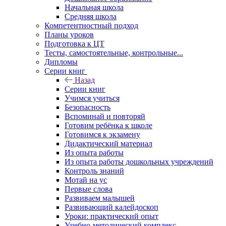
Начальная школа
Средняя школа
Компетентностный подход
Планы уроков
Подготовка к ЦТ
Тесты, самостоятельные, контрольные...
Дипломы
Серии книг
Назад
Серии книг
Учимся учиться
Безопасность
Вспоминай и повторяй
Готовим ребёнка к школе
Готовимся к экзамену
Дидактический материал
Из опыта работы
Из опыта работы дошкольных учреждений
Контроль знаний
Мотай на ус
Первые слова
Развиваем малышей
Развивающий калейдоскоп
Уроки: практический опыт
Учебно-методический комплекс