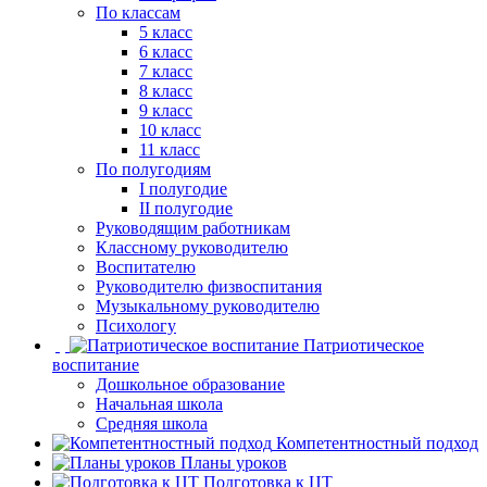
По классам
5 класс
6 класс
7 класс
8 класс
9 класс
10 класс
11 класс
По полугодиям
I полугодие
II полугодие
Руководящим работникам
Классному руководителю
Воспитателю
Руководителю физвоспитания
Музыкальному руководителю
Психологу
Патриотическое
воспитание
Дошкольное образование
Начальная школа
Средняя школа
Компетентностный подход
Планы уроков
Подготовка к ЦТ