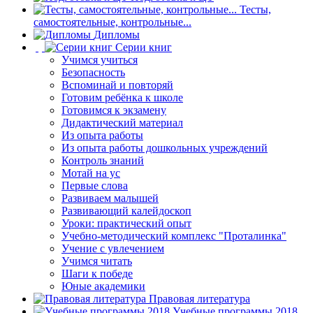
Тесты,
самостоятельные, контрольные...
Дипломы
Серии книг
Учимся учиться
Безопасность
Вспоминай и повторяй
Готовим ребёнка к школе
Готовимся к экзамену
Дидактический материал
Из опыта работы
Из опыта работы дошкольных учреждений
Контроль знаний
Мотай на ус
Первые слова
Развиваем малышей
Развивающий калейдоскоп
Уроки: практический опыт
Учебно-методический комплекс "Проталинка"
Учение с увлечением
Учимся читать
Шаги к победе
Юные академики
Правовая литература
Учебные программы 2018