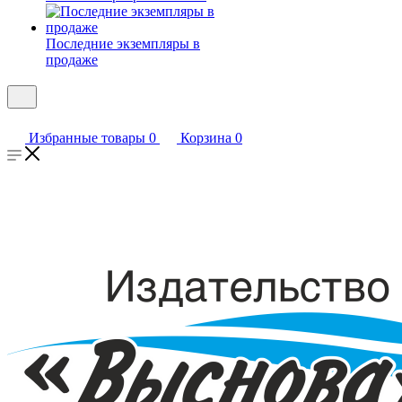
Последние экземпляры в
продаже
Избранные товары
0
Корзина
0