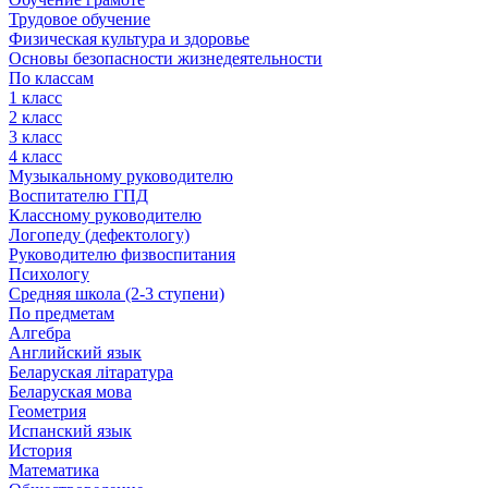
Трудовое обучение
Физическая культура и здоровье
Основы безопасности жизнедеятельности
По классам
1 класс
2 класс
3 класс
4 класс
Музыкальному руководителю
Воспитателю ГПД
Классному руководителю
Логопеду (дефектологу)
Руководителю физвоспитания
Психологу
Средняя школа (2-3 ступени)
По предметам
Алгебра
Английский язык
Беларуская літаратура
Беларуская мова
Геометрия
Испанский язык
История
Математика