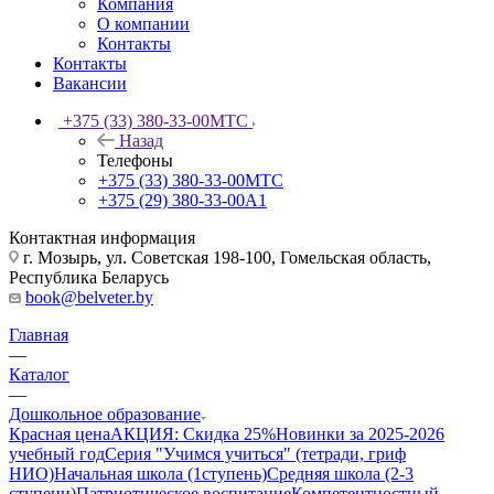
Компания
О компании
Контакты
Контакты
Вакансии
+375 (33) 380-33-00
МТС
Назад
Телефоны
+375 (33) 380-33-00
МТС
+375 (29) 380-33-00
А1
Контактная информация
г. Мозырь, ул. Советская 198-100, Гомельская область,
Республика Беларусь
book@belveter.by
Главная
—
Каталог
—
Дошкольное образование
Красная цена
АКЦИЯ: Скидка 25%
Новинки за 2025-2026
учебный год
Серия "Учимся учиться" (тетради, гриф
НИО)
Начальная школа (1ступень)
Средняя школа (2-3
ступени)
Патриотическое воспитание
Компетентностный