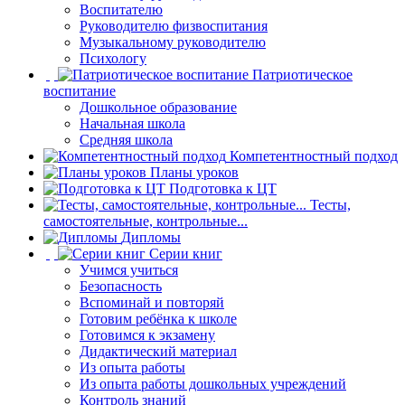
Воспитателю
Руководителю физвоспитания
Музыкальному руководителю
Психологу
Патриотическое
воспитание
Дошкольное образование
Начальная школа
Средняя школа
Компетентностный подход
Планы уроков
Подготовка к ЦТ
Тесты,
самостоятельные, контрольные...
Дипломы
Серии книг
Учимся учиться
Безопасность
Вспоминай и повторяй
Готовим ребёнка к школе
Готовимся к экзамену
Дидактический материал
Из опыта работы
Из опыта работы дошкольных учреждений
Контроль знаний