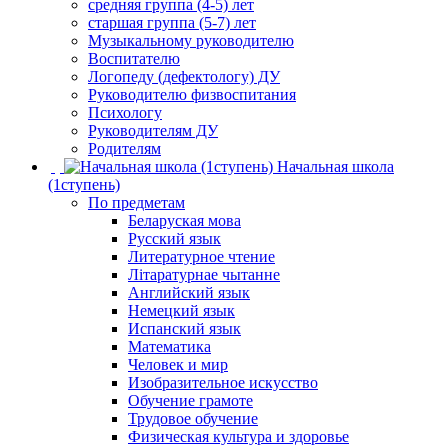
средняя группа (4-5) лет
старшая группа (5-7) лет
Музыкальному руководителю
Воспитателю
Логопеду (дефектологу) ДУ
Руководителю физвоспитания
Психологу
Руководителям ДУ
Родителям
Начальная школа
(1ступень)
По предметам
Беларуская мова
Русский язык
Литературное чтение
Літаратурнае чытанне
Английский язык
Немецкий язык
Испанский язык
Математика
Человек и мир
Изобразительное искусство
Обучение грамоте
Трудовое обучение
Физическая культура и здоровье