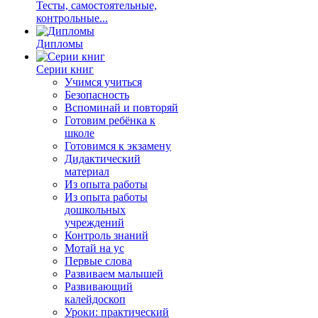
Тесты, самостоятельные,
контрольные...
Дипломы
Серии книг
Учимся учиться
Безопасность
Вспоминай и повторяй
Готовим ребёнка к
школе
Готовимся к экзамену
Дидактический
материал
Из опыта работы
Из опыта работы
дошкольных
учреждений
Контроль знаний
Мотай на ус
Первые слова
Развиваем малышей
Развивающий
калейдоскоп
Уроки: практический