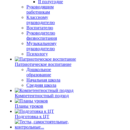
II полугодие
Руководящим
работникам
Классному
руководителю
Воспитателю
Руководителю
физвоспитания
Музыкальному
руководителю
Психологу
Патриотическое воспитание
Дошкольное
образование
Начальная школа
Средняя школа
Компетентностный подход
Планы уроков
Подготовка к ЦТ