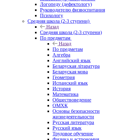
Логопеду (дефектологу)
Руководителю физвоспитания
Психологу
Средняя школа (2-3 ступени)
Назад
Средняя школа (2-3 ступени)
По предметам
Назад
По предметам
Алгебра
Английский язык
Беларуская літаратура
Беларуская мова
Геометрия
Испанский язык
История
Математика
Обществоведение
ОМХК
Основы безопасности
жизнедеятельности
Русская литература
Русский язык
Трудовое обучение
Физика и астрономия