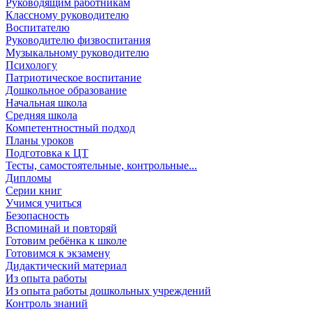
Руководящим работникам
Классному руководителю
Воспитателю
Руководителю физвоспитания
Музыкальному руководителю
Психологу
Патриотическое воспитание
Дошкольное образование
Начальная школа
Средняя школа
Компетентностный подход
Планы уроков
Подготовка к ЦТ
Тесты, самостоятельные, контрольные...
Дипломы
Серии книг
Учимся учиться
Безопасность
Вспоминай и повторяй
Готовим ребёнка к школе
Готовимся к экзамену
Дидактический материал
Из опыта работы
Из опыта работы дошкольных учреждений
Контроль знаний