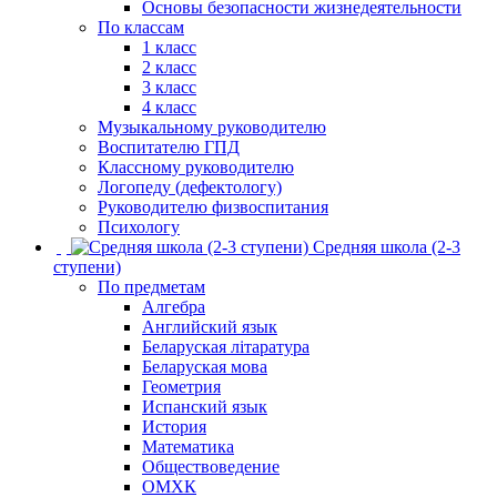
Основы безопасности жизнедеятельности
По классам
1 класс
2 класс
3 класс
4 класс
Музыкальному руководителю
Воспитателю ГПД
Классному руководителю
Логопеду (дефектологу)
Руководителю физвоспитания
Психологу
Средняя школа (2-3
ступени)
По предметам
Алгебра
Английский язык
Беларуская літаратура
Беларуская мова
Геометрия
Испанский язык
История
Математика
Обществоведение
ОМХК