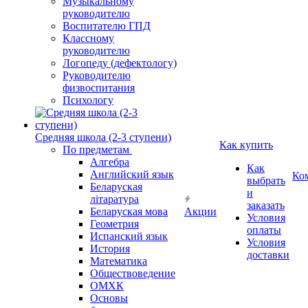
Музыкальному
руководителю
Воспитателю ГПД
Классному
руководителю
Логопеду (дефектологу)
Руководителю
физвоспитания
Психологу
Средняя школа (2-3 ступени)
Как купить
По предметам
Алгебра
Как
Английский язык
Ко
выбрать
Беларуская
и
літаратура
заказать
Беларуская мова
Акции
Условия
Геометрия
оплаты
Испанский язык
Условия
История
доставки
Математика
Обществоведение
ОМХК
Основы