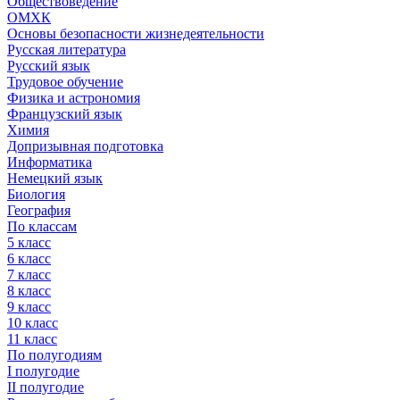
Обществоведение
ОМХК
Основы безопасности жизнедеятельности
Русская литература
Русский язык
Трудовое обучение
Физика и астрономия
Французский язык
Химия
Допризывная подготовка
Информатика
Немецкий язык
Биология
География
По классам
5 класс
6 класс
7 класс
8 класс
9 класс
10 класс
11 класс
По полугодиям
I полугодие
II полугодие