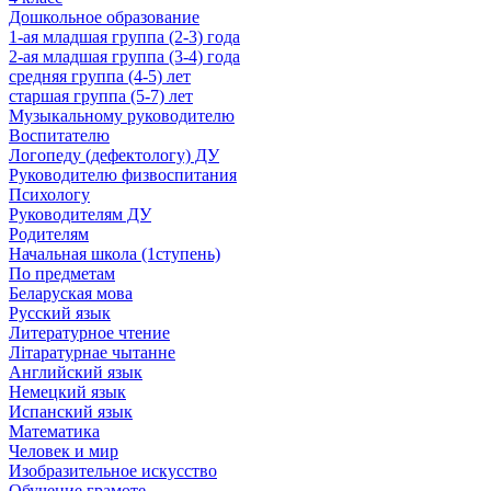
Дошкольное образование
1-ая младшая группа (2-3) года
2-ая младшая группа (3-4) года
средняя группа (4-5) лет
старшая группа (5-7) лет
Музыкальному руководителю
Воспитателю
Логопеду (дефектологу) ДУ
Руководителю физвоспитания
Психологу
Руководителям ДУ
Родителям
Начальная школа (1ступень)
По предметам
Беларуская мова
Русский язык
Литературное чтение
Літаратурнае чытанне
Английский язык
Немецкий язык
Испанский язык
Математика
Человек и мир
Изобразительное искусство
Обучение грамоте