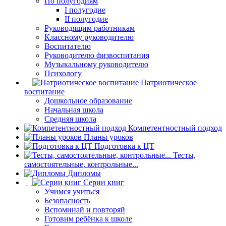
По полугодиям
I полугодие
II полугодие
Руководящим работникам
Классному руководителю
Воспитателю
Руководителю физвоспитания
Музыкальному руководителю
Психологу
Патриотическое
воспитание
Дошкольное образование
Начальная школа
Средняя школа
Компетентностный подход
Планы уроков
Подготовка к ЦТ
Тесты,
самостоятельные, контрольные...
Дипломы
Серии книг
Учимся учиться
Безопасность
Вспоминай и повторяй
Готовим ребёнка к школе