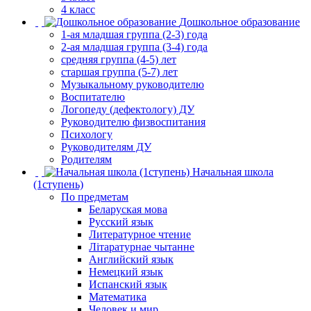
4 класс
Дошкольное образование
1-ая младшая группа (2-3) года
2-ая младшая группа (3-4) года
средняя группа (4-5) лет
старшая группа (5-7) лет
Музыкальному руководителю
Воспитателю
Логопеду (дефектологу) ДУ
Руководителю физвоспитания
Психологу
Руководителям ДУ
Родителям
Начальная школа
(1ступень)
По предметам
Беларуская мова
Русский язык
Литературное чтение
Літаратурнае чытанне
Английский язык
Немецкий язык
Испанский язык
Математика
Человек и мир