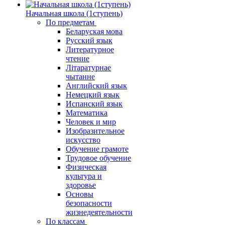
Начальная школа (1ступень)
По предметам
Беларуская мова
Русский язык
Литературное
чтение
Літаратурнае
чытанне
Английский язык
Немецкий язык
Испанский язык
Математика
Человек и мир
Изобразительное
искусство
Обучение грамоте
Трудовое обучение
Физическая
культура и
здоровье
Основы
безопасности
жизнедеятельности
По классам