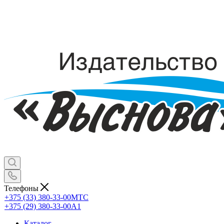
Телефоны
+375 (33) 380-33-00
МТС
+375 (29) 380-33-00
А1
Каталог