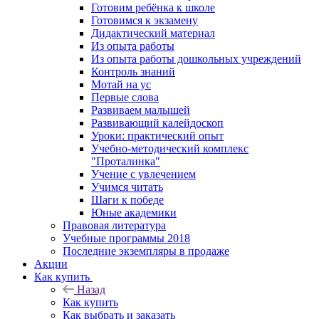
Готовим ребёнка к школе
Готовимся к экзамену
Дидактический материал
Из опыта работы
Из опыта работы дошкольных учреждений
Контроль знаний
Мотай на ус
Первые слова
Развиваем малышей
Развивающий калейдоскоп
Уроки: практический опыт
Учебно-методический комплекс
"Проталинка"
Учение с увлечением
Учимся читать
Шаги к победе
Юные академики
Правовая литература
Учебные программы 2018
Последние экземпляры в продаже
Акции
Как купить
Назад
Как купить
Как выбрать и заказать