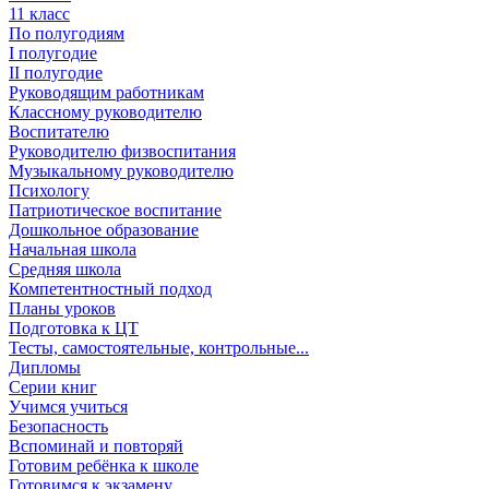
11 класс
По полугодиям
I полугодие
II полугодие
Руководящим работникам
Классному руководителю
Воспитателю
Руководителю физвоспитания
Музыкальному руководителю
Психологу
Патриотическое воспитание
Дошкольное образование
Начальная школа
Средняя школа
Компетентностный подход
Планы уроков
Подготовка к ЦТ
Тесты, самостоятельные, контрольные...
Дипломы
Серии книг
Учимся учиться
Безопасность
Вспоминай и повторяй
Готовим ребёнка к школе
Готовимся к экзамену