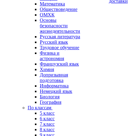
доставки
Математика
Обществоведение
ОМХК
Основы
безопасности
жизнедеятельности
Русская литература
Русский язык
Трудовое обучение
Физика и
астрономия
Французский язык
Химия
Допризывная
подготовка
Информатика
Немецкий язык
Биология
География
По классам
5 класс
6 класс
7 класс
8 класс
9 класс