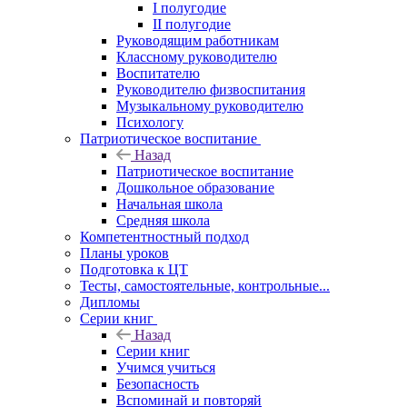
I полугодие
II полугодие
Руководящим работникам
Классному руководителю
Воспитателю
Руководителю физвоспитания
Музыкальному руководителю
Психологу
Патриотическое воспитание
Назад
Патриотическое воспитание
Дошкольное образование
Начальная школа
Средняя школа
Компетентностный подход
Планы уроков
Подготовка к ЦТ
Тесты, самостоятельные, контрольные...
Дипломы
Серии книг
Назад
Серии книг
Учимся учиться
Безопасность
Вспоминай и повторяй