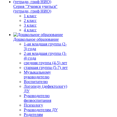
Серия "Учимся учиться"
(тетради, гриф НИО)
1 класс
2 класс
3 класс
4 класс
Дошкольное образование
1-ая младшая группа (2-
3) года
2-ая младшая группа (3-
4) года
средняя группа (4-5) лет
старшая группа (5-7) лет
Музыкальному
руководителю
Воспитателю
Логопеду (дефектологу)
ДУ
Руководителю
физвоспитания
Психологу
Руководителям ДУ
Родителям