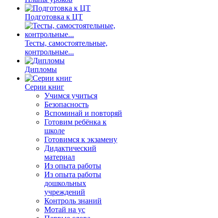
Подготовка к ЦТ
Тесты, самостоятельные,
контрольные...
Дипломы
Серии книг
Учимся учиться
Безопасность
Вспоминай и повторяй
Готовим ребёнка к
школе
Готовимся к экзамену
Дидактический
материал
Из опыта работы
Из опыта работы
дошкольных
учреждений
Контроль знаний
Мотай на ус