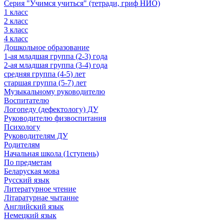
Серия "Учимся учиться" (тетради, гриф НИО)
1 класс
2 класс
3 класс
4 класс
Дошкольное образование
1-ая младшая группа (2-3) года
2-ая младшая группа (3-4) года
средняя группа (4-5) лет
старшая группа (5-7) лет
Музыкальному руководителю
Воспитателю
Логопеду (дефектологу) ДУ
Руководителю физвоспитания
Психологу
Руководителям ДУ
Родителям
Начальная школа (1ступень)
По предметам
Беларуская мова
Русский язык
Литературное чтение
Літаратурнае чытанне
Английский язык
Немецкий язык