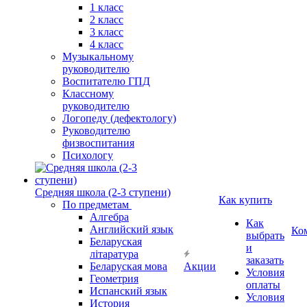
1 класс
2 класс
3 класс
4 класс
Музыкальному
руководителю
Воспитателю ГПД
Классному
руководителю
Логопеду (дефектологу)
Руководителю
физвоспитания
Психологу
Средняя школа (2-3 ступени)
Как купить
По предметам
Алгебра
Как
Английский язык
Ко
выбрать
Беларуская
и
літаратура
заказать
Беларуская мова
Акции
Условия
Геометрия
оплаты
Испанский язык
Условия
История