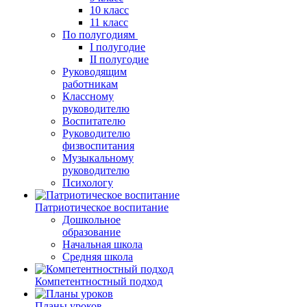
10 класс
11 класс
По полугодиям
I полугодие
II полугодие
Руководящим
работникам
Классному
руководителю
Воспитателю
Руководителю
физвоспитания
Музыкальному
руководителю
Психологу
Патриотическое воспитание
Дошкольное
образование
Начальная школа
Средняя школа
Компетентностный подход
Планы уроков