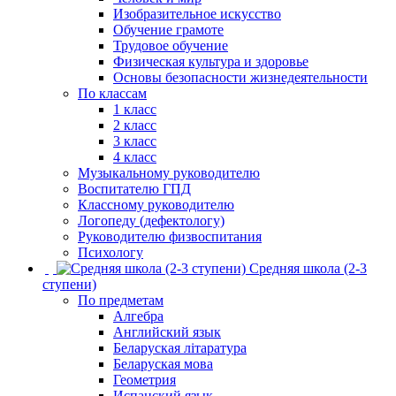
Изобразительное искусство
Обучение грамоте
Трудовое обучение
Физическая культура и здоровье
Основы безопасности жизнедеятельности
По классам
1 класс
2 класс
3 класс
4 класс
Музыкальному руководителю
Воспитателю ГПД
Классному руководителю
Логопеду (дефектологу)
Руководителю физвоспитания
Психологу
Средняя школа (2-3
ступени)
По предметам
Алгебра
Английский язык
Беларуская літаратура
Беларуская мова
Геометрия
Испанский язык