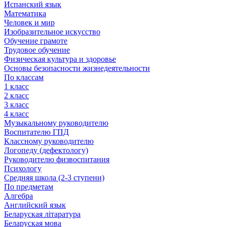
Испанский язык
Математика
Человек и мир
Изобразительное искусство
Обучение грамоте
Трудовое обучение
Физическая культура и здоровье
Основы безопасности жизнедеятельности
По классам
1 класс
2 класс
3 класс
4 класс
Музыкальному руководителю
Воспитателю ГПД
Классному руководителю
Логопеду (дефектологу)
Руководителю физвоспитания
Психологу
Средняя школа (2-3 ступени)
По предметам
Алгебра
Английский язык
Беларуская літаратура
Беларуская мова