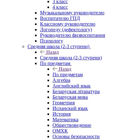
3 класс
4 класс
Музыкальному руководителю
Воспитателю ГПД
Классному руководителю
Логопеду (дефектологу)
Руководителю физвоспитания
Психологу
Средняя школа (2-3 ступени)
Назад
Средняя школа (2-3 ступени)
По предметам
Назад
По предметам
Алгебра
Английский язык
Беларуская літаратура
Беларуская мова
Геометрия
Испанский язык
История
Математика
Обществоведение
ОМХК
Основы безопасности