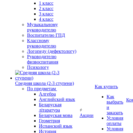
1 класс
2 класс
3 класс
4 класс
Музыкальному
руководителю
Воспитателю ГПД
Классному
руководителю
Логопеду (дефектологу)
Руководителю
физвоспитания
Психологу
Средняя школа (2-3 ступени)
Как купить
По предметам
Алгебра
Как
Английский язык
Ко
выбрать
Беларуская
и
літаратура
заказать
Беларуская мова
Акции
Условия
Геометрия
оплаты
Испанский язык
Условия
История