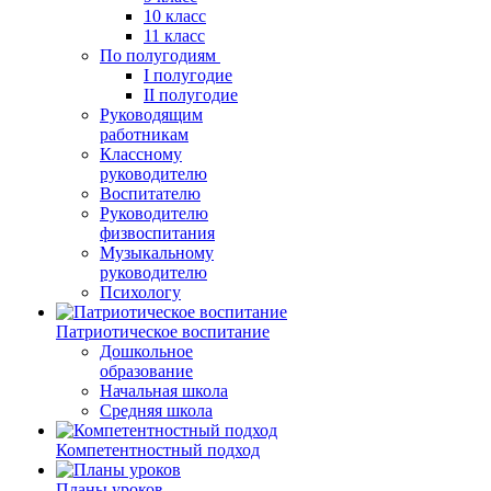
10 класс
11 класс
По полугодиям
I полугодие
II полугодие
Руководящим
работникам
Классному
руководителю
Воспитателю
Руководителю
физвоспитания
Музыкальному
руководителю
Психологу
Патриотическое воспитание
Дошкольное
образование
Начальная школа
Средняя школа
Компетентностный подход
Планы уроков