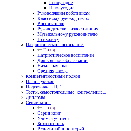
I полугодие
II полугодие
Руководящим работникам
Классному руководителю
Воспитателю
Руководителю физвоспитания
Музыкальному руководителю
Психологу
Патриотическое воспитание
Назад
Патриотическое воспитание
Дошкольное образование
Начальная школа
Средняя школа
Компетентностный подход
Планы уроков
Подготовка к ЦТ
Тесты, самостоятельные, контрольные...
Дипломы
Серии книг
Назад
Серии книг
Учимся учиться
Безопасность
Вспоминай и повторяй