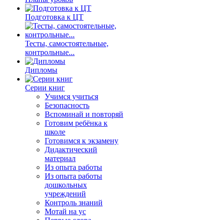
Подготовка к ЦТ
Тесты, самостоятельные,
контрольные...
Дипломы
Серии книг
Учимся учиться
Безопасность
Вспоминай и повторяй
Готовим ребёнка к
школе
Готовимся к экзамену
Дидактический
материал
Из опыта работы
Из опыта работы
дошкольных
учреждений
Контроль знаний
Мотай на ус