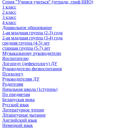
Серия "Учимся учиться" (тетради, гриф НИО)
1 класс
2 класс
3 класс
4 класс
Дошкольное образование
1-ая младшая группа (2-3) года
2-ая младшая группа (3-4) года
средняя группа (4-5) лет
старшая группа (5-7) лет
Музыкальному руководителю
Воспитателю
Логопеду (дефектологу) ДУ
Руководителю физвоспитания
Психологу
Руководителям ДУ
Родителям
Начальная школа (1ступень)
По предметам
Беларуская мова
Русский язык
Литературное чтение
Літаратурнае чытанне
Английский язык
Немецкий язык