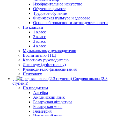
Изобразительное искусство
Обучение грамоте
Трудовое обучение
Физическая культура и здоровье
Основы безопасности жизнедеятельности
По классам
1 класс
2 класс
3 класс
4 класс
Музыкальному руководителю
Воспитателю ГПД
Классному руководителю
Логопеду (дефектологу)
Руководителю физвоспитания
Психологу
Средняя школа (2-3
ступени)
По предметам
Алгебра
Английский язык
Беларуская літаратура
Беларуская мова
Геометрия
Испанский язык