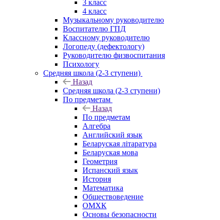
3 класс
4 класс
Музыкальному руководителю
Воспитателю ГПД
Классному руководителю
Логопеду (дефектологу)
Руководителю физвоспитания
Психологу
Средняя школа (2-3 ступени)
Назад
Средняя школа (2-3 ступени)
По предметам
Назад
По предметам
Алгебра
Английский язык
Беларуская літаратура
Беларуская мова
Геометрия
Испанский язык
История
Математика
Обществоведение
ОМХК
Основы безопасности