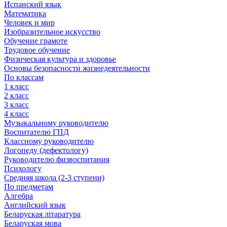
Испанский язык
Математика
Человек и мир
Изобразительное искусство
Обучение грамоте
Трудовое обучение
Физическая культура и здоровье
Основы безопасности жизнедеятельности
По классам
1 класс
2 класс
3 класс
4 класс
Музыкальному руководителю
Воспитателю ГПД
Классному руководителю
Логопеду (дефектологу)
Руководителю физвоспитания
Психологу
Средняя школа (2-3 ступени)
По предметам
Алгебра
Английский язык
Беларуская літаратура
Беларуская мова