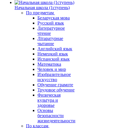
Начальная школа (1ступень)
По предметам
Беларуская мова
Русский язык
Литературное
чтение
Літаратурнае
чытанне
Английский язык
Немецкий язык
Испанский язык
Математика
Человек и мир
Изобразительное
искусство
Обучение грамоте
Трудовое обучение
Физическая
культура и
здоровье
Основы
безопасности
жизнедеятельности
По классам