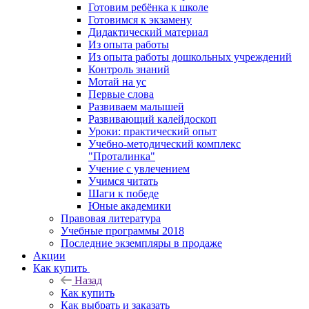
Готовим ребёнка к школе
Готовимся к экзамену
Дидактический материал
Из опыта работы
Из опыта работы дошкольных учреждений
Контроль знаний
Мотай на ус
Первые слова
Развиваем малышей
Развивающий калейдоскоп
Уроки: практический опыт
Учебно-методический комплекс
"Проталинка"
Учение с увлечением
Учимся читать
Шаги к победе
Юные академики
Правовая литература
Учебные программы 2018
Последние экземпляры в продаже
Акции
Как купить
Назад
Как купить
Как выбрать и заказать