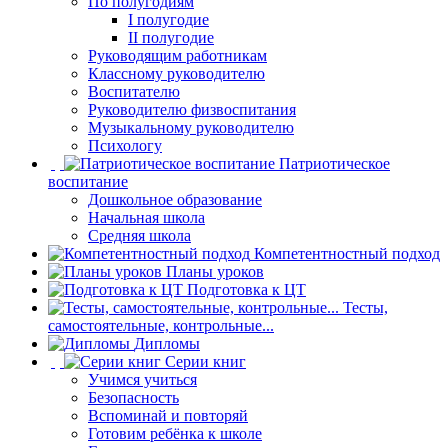
По полугодиям
I полугодие
II полугодие
Руководящим работникам
Классному руководителю
Воспитателю
Руководителю физвоспитания
Музыкальному руководителю
Психологу
Патриотическое
воспитание
Дошкольное образование
Начальная школа
Средняя школа
Компетентностный подход
Планы уроков
Подготовка к ЦТ
Тесты,
самостоятельные, контрольные...
Дипломы
Серии книг
Учимся учиться
Безопасность
Вспоминай и повторяй
Готовим ребёнка к школе