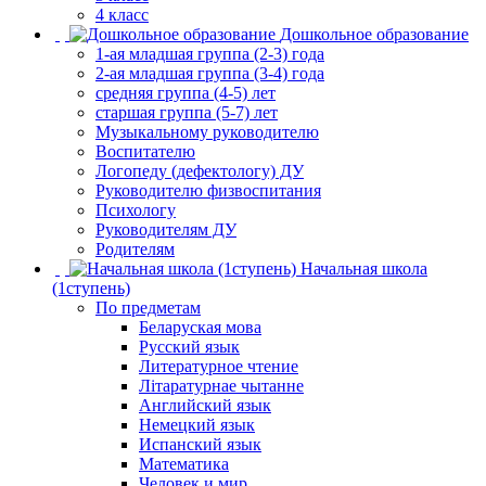
4 класс
Дошкольное образование
1-ая младшая группа (2-3) года
2-ая младшая группа (3-4) года
средняя группа (4-5) лет
старшая группа (5-7) лет
Музыкальному руководителю
Воспитателю
Логопеду (дефектологу) ДУ
Руководителю физвоспитания
Психологу
Руководителям ДУ
Родителям
Начальная школа
(1ступень)
По предметам
Беларуская мова
Русский язык
Литературное чтение
Літаратурнае чытанне
Английский язык
Немецкий язык
Испанский язык
Математика
Человек и мир