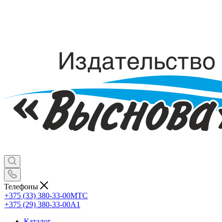
Телефоны
+375 (33) 380-33-00
МТС
+375 (29) 380-33-00
А1
Каталог