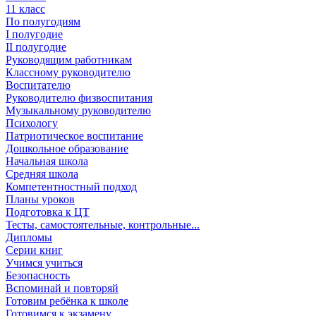
11 класс
По полугодиям
I полугодие
II полугодие
Руководящим работникам
Классному руководителю
Воспитателю
Руководителю физвоспитания
Музыкальному руководителю
Психологу
Патриотическое воспитание
Дошкольное образование
Начальная школа
Средняя школа
Компетентностный подход
Планы уроков
Подготовка к ЦТ
Тесты, самостоятельные, контрольные...
Дипломы
Серии книг
Учимся учиться
Безопасность
Вспоминай и повторяй
Готовим ребёнка к школе
Готовимся к экзамену