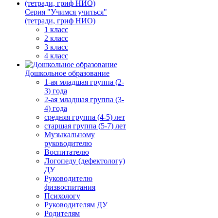
Серия "Учимся учиться"
(тетради, гриф НИО)
1 класс
2 класс
3 класс
4 класс
Дошкольное образование
1-ая младшая группа (2-
3) года
2-ая младшая группа (3-
4) года
средняя группа (4-5) лет
старшая группа (5-7) лет
Музыкальному
руководителю
Воспитателю
Логопеду (дефектологу)
ДУ
Руководителю
физвоспитания
Психологу
Руководителям ДУ
Родителям