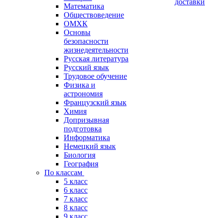
доставки
Математика
Обществоведение
ОМХК
Основы
безопасности
жизнедеятельности
Русская литература
Русский язык
Трудовое обучение
Физика и
астрономия
Французский язык
Химия
Допризывная
подготовка
Информатика
Немецкий язык
Биология
География
По классам
5 класс
6 класс
7 класс
8 класс
9 класс