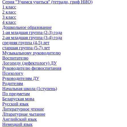
Серия "Учимся учиться" (тетради, гриф НИО)
1 класс
2 класс
3 класс
4 класс
Дошкольное образование
1-ая младшая группа (2-3) года
2-ая младшая группа (3-4) года
средняя группа (4-5) лет
старшая группа (5-7) лет
Музыкальному руководителю
Воспитателю
Логопеду (дефектологу) ДУ
Руководителю физвоспитания
Психологу
Руководителям ДУ
Родителям
Начальная школа (1ступень)
По предметам
Беларуская мова
Русский язык
Литературное чтение
Літаратурнае чытанне
Английский язык
Немецкий язык