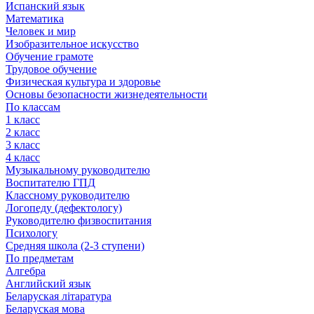
Испанский язык
Математика
Человек и мир
Изобразительное искусство
Обучение грамоте
Трудовое обучение
Физическая культура и здоровье
Основы безопасности жизнедеятельности
По классам
1 класс
2 класс
3 класс
4 класс
Музыкальному руководителю
Воспитателю ГПД
Классному руководителю
Логопеду (дефектологу)
Руководителю физвоспитания
Психологу
Средняя школа (2-3 ступени)
По предметам
Алгебра
Английский язык
Беларуская літаратура
Беларуская мова