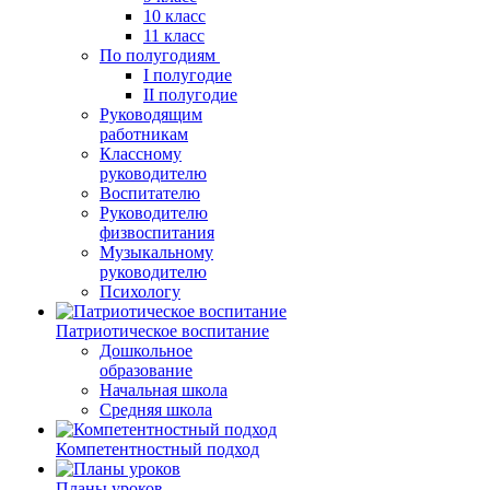
10 класс
11 класс
По полугодиям
I полугодие
II полугодие
Руководящим
работникам
Классному
руководителю
Воспитателю
Руководителю
физвоспитания
Музыкальному
руководителю
Психологу
Патриотическое воспитание
Дошкольное
образование
Начальная школа
Средняя школа
Компетентностный подход
Планы уроков