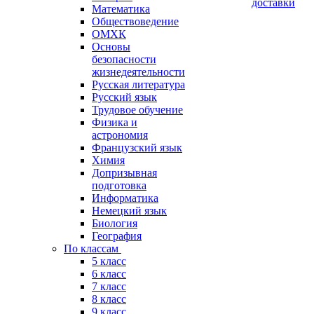
доставки
Математика
Обществоведение
ОМХК
Основы
безопасности
жизнедеятельности
Русская литература
Русский язык
Трудовое обучение
Физика и
астрономия
Французский язык
Химия
Допризывная
подготовка
Информатика
Немецкий язык
Биология
География
По классам
5 класс
6 класс
7 класс
8 класс
9 класс