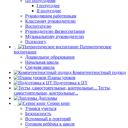
По полугодиям
I полугодие
II полугодие
Руководящим работникам
Классному руководителю
Воспитателю
Руководителю физвоспитания
Музыкальному руководителю
Психологу
Патриотическое
воспитание
Дошкольное образование
Начальная школа
Средняя школа
Компетентностный подход
Планы уроков
Подготовка к ЦТ
Тесты,
самостоятельные, контрольные...
Дипломы
Серии книг
Учимся учиться
Безопасность
Вспоминай и повторяй
Готовим ребёнка к школе