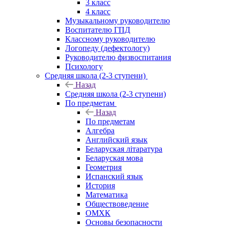
3 класс
4 класс
Музыкальному руководителю
Воспитателю ГПД
Классному руководителю
Логопеду (дефектологу)
Руководителю физвоспитания
Психологу
Средняя школа (2-3 ступени)
Назад
Средняя школа (2-3 ступени)
По предметам
Назад
По предметам
Алгебра
Английский язык
Беларуская літаратура
Беларуская мова
Геометрия
Испанский язык
История
Математика
Обществоведение
ОМХК
Основы безопасности