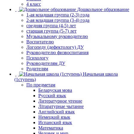
4 класс
Дошкольное образование
1-ая младшая группа (2-3) года
2-ая младшая группа (3-4) года
средняя группа (4-5) лет
старшая группа (5-7) лет
Музыкальному руководителю
Воспитателю
Логопеду (дефектологу) ДУ
Руководителю физвоспитания
Психологу
Руководителям ДУ
Родителям
Начальная школа
(1ступень)
По предметам
Беларуская мова
Русский язык
Литературное чтение
Літаратурнае чытанне
Английский язык
Немецкий язык
Испанский язык
Математика
Человек и мир