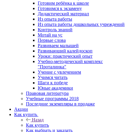
Готовим ребёнка к школе
Готовимся к экзамену
Дидактический материал
Из опыта работы
Из опыта работы дошкольных учреждений
Контроль знаний
Мотай на ус
Первые слова
Развиваем малышей
Развивающий калейдоскоп
Уроки: практический опыт
Учебно-методический комплекс
"Проталинка"
Учение с увлечением
Учимся читать
Шаги к победе
Юные академики
Правовая литература
Учебные программы 2018
Последние экземпляры в продаже
Акции
Как купить
Назад
Как купить
Как выбрать и заказать