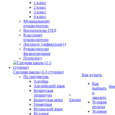
1 класс
2 класс
3 класс
4 класс
Музыкальному
руководителю
Воспитателю ГПД
Классному
руководителю
Логопеду (дефектологу)
Руководителю
физвоспитания
Психологу
Средняя школа (2-3 ступени)
Как купить
По предметам
Алгебра
Как
Английский язык
Ко
выбрать
Беларуская
и
літаратура
заказать
Беларуская мова
Акции
Условия
Геометрия
оплаты
Испанский язык
Условия
История