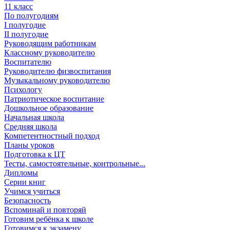
11 класс
По полугодиям
I полугодие
II полугодие
Руководящим работникам
Классному руководителю
Воспитателю
Руководителю физвоспитания
Музыкальному руководителю
Психологу
Патриотическое воспитание
Дошкольное образование
Начальная школа
Средняя школа
Компетентностный подход
Планы уроков
Подготовка к ЦТ
Тесты, самостоятельные, контрольные...
Дипломы
Серии книг
Учимся учиться
Безопасность
Вспоминай и повторяй
Готовим ребёнка к школе
Готовимся к экзамену