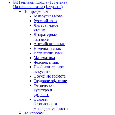
Начальная школа (1ступень)
По предметам
Беларуская мова
Русский язык
Литературное
чтение
Літаратурнае
чытанне
Английский язык
Немецкий язык
Испанский язык
Математика
Человек и мир
Изобразительное
искусство
Обучение грамоте
Трудовое обучение
Физическая
культура и
здоровье
Основы
безопасности
жизнедеятельности
По классам