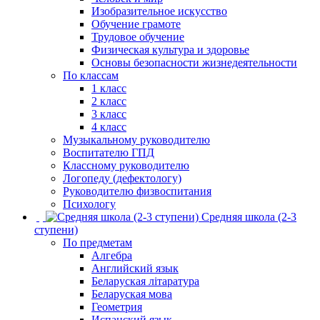
Изобразительное искусство
Обучение грамоте
Трудовое обучение
Физическая культура и здоровье
Основы безопасности жизнедеятельности
По классам
1 класс
2 класс
3 класс
4 класс
Музыкальному руководителю
Воспитателю ГПД
Классному руководителю
Логопеду (дефектологу)
Руководителю физвоспитания
Психологу
Средняя школа (2-3
ступени)
По предметам
Алгебра
Английский язык
Беларуская літаратура
Беларуская мова
Геометрия
Испанский язык