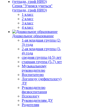
Серия "Учимся учиться"
(тетради, гриф НИО)
1 класс
2 класс
3 класс
4 класс
Дошкольное образование
1-ая младшая группа (2-
3) года
2-ая младшая группа (3-
4) года
средняя группа (4-5) лет
старшая группа (5-7) лет
Музыкальному
руководителю
Воспитателю
Логопеду (дефектологу)
ДУ
Руководителю
физвоспитания
Психологу
Руководителям ДУ
Родителям