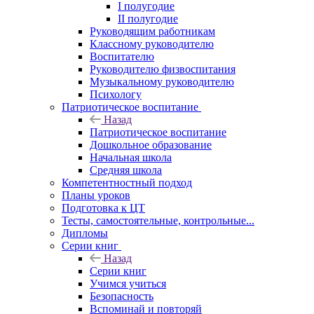
I полугодие
II полугодие
Руководящим работникам
Классному руководителю
Воспитателю
Руководителю физвоспитания
Музыкальному руководителю
Психологу
Патриотическое воспитание
Назад
Патриотическое воспитание
Дошкольное образование
Начальная школа
Средняя школа
Компетентностный подход
Планы уроков
Подготовка к ЦТ
Тесты, самостоятельные, контрольные...
Дипломы
Серии книг
Назад
Серии книг
Учимся учиться
Безопасность
Вспоминай и повторяй