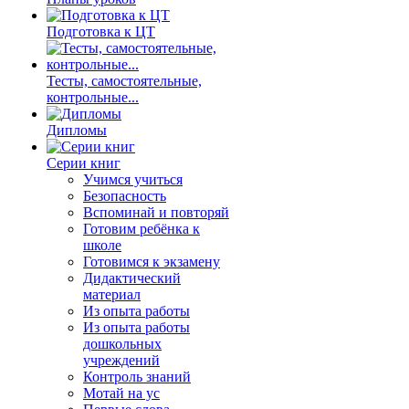
Подготовка к ЦТ
Тесты, самостоятельные,
контрольные...
Дипломы
Серии книг
Учимся учиться
Безопасность
Вспоминай и повторяй
Готовим ребёнка к
школе
Готовимся к экзамену
Дидактический
материал
Из опыта работы
Из опыта работы
дошкольных
учреждений
Контроль знаний
Мотай на ус