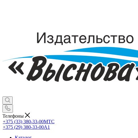
Телефоны
+375 (33) 380-33-00
МТС
+375 (29) 380-33-00
А1
Каталог